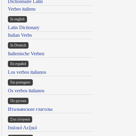
Dictionnaire Latin
Verbes italiens
In english
Latin Dictionary
Italian Verbs
In Deutsch
Italienische Verben
En español
Los verbos italianos
Em portugues
Os verbos italianos
По русски
Итальянские глаголы
Στα ελληνικά
Ιταλικό Λεξικό