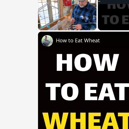
Play
Unmute
Fullscreen
How to Eat Wheat