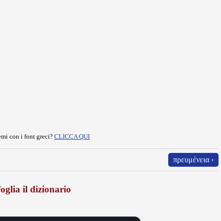
mi con i font greci?
CLICCA QUI
πρευμένεια ›
oglia il dizionario