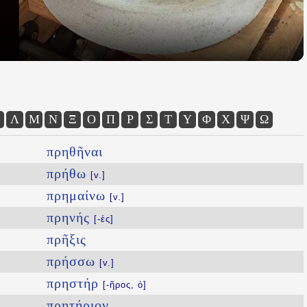
Λ
Μ
Ν
Ξ
Ο
Π
Ρ
Σ
Τ
Υ
Φ
Χ
Ψ
Ω
πρηθῆναι
πρήθω
[v.]
πρημαίνω
[v.]
πρηνής
[-ές]
πρῆξις
πρήσσω
[v.]
πρηστήρ
[-ῆρος, ὁ]
πρητήριον