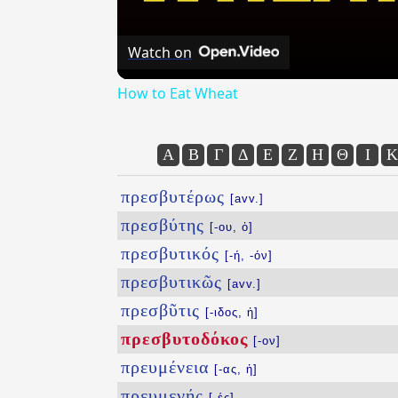
Watch on
How to Eat Wheat
Α
Β
Γ
Δ
Ε
Ζ
Η
Θ
Ι
Κ
πρεσβυτέρως
[avv.]
πρεσβύτης
[-ου, ὁ]
πρεσβυτικός
[-ή, -όν]
πρεσβυτικῶς
[avv.]
πρεσβῦτις
[-ιδος, ἡ]
πρεσβυτοδόκος
[-ον]
πρευμένεια
[-ας, ἡ]
πρευμενής
[-ές]