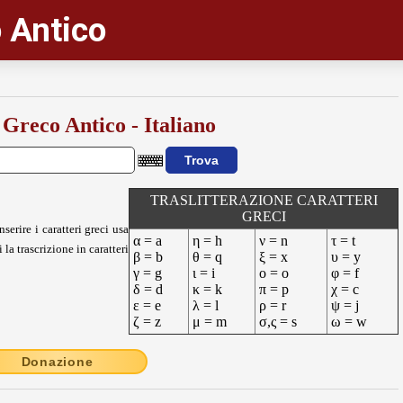
 Antico
 Greco Antico - Italiano
TRASLITTERAZIONE CARATTERI
GRECI
nserire i caratteri greci usa
α = a
η = h
ν = n
τ = t
 la trascrizione in caratteri
β = b
θ = q
ξ = x
υ = y
γ = g
ι = i
ο = o
φ = f
δ = d
κ = k
π = p
χ = c
ε = e
λ = l
ρ = r
ψ = j
ζ = z
μ = m
σ,ς = s
ω = w
Donazione