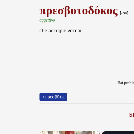
πρεσβυτοδόκος
[-ον]
aggettivo
che accoglie vecchi
Hai proble
‹ πρεσβῦτις
Sf
×