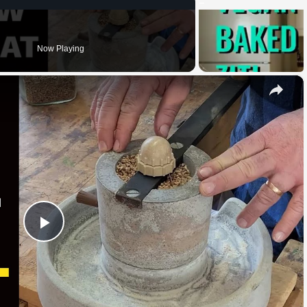
Now Playing
×
Play
Video