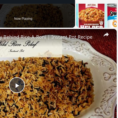
Now Playing
×
ry Behind Rice-A-Roni | Instant Pot Recipe
Play
Video