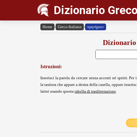
Dizionario Greco
Home
›
Greco-Italiano
›
πρητήριον
Dizionario
Istruzioni:
Inserisci la parola da cercare senza accenti né spiriti. Per i
la tastiera che appare a destra della casella, oppure inserisci
latini usando questa
tabella di traslitterazione
.