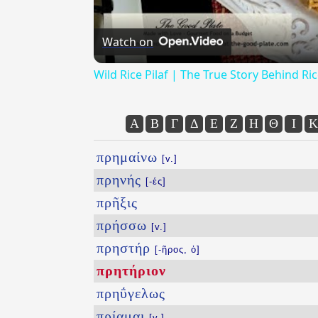
Watch on
Wild Rice Pilaf | The True Story Behind Ri
Α
Β
Γ
Δ
Ε
Ζ
Η
Θ
Ι
Κ
πρημαίνω
[v.]
πρηνής
[-ές]
πρῆξις
πρήσσω
[v.]
πρηστήρ
[-ῆρος, ὁ]
πρητήριον
πρηΰγελως
πρίαμαι
[v.]