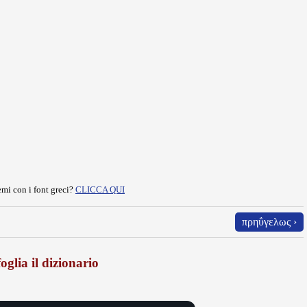
mi con i font greci?
CLICCA QUI
πρηΰγελως ›
oglia il dizionario