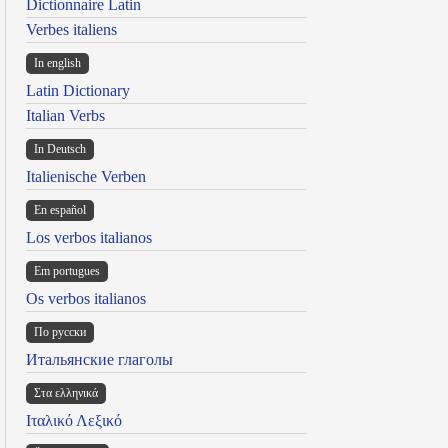
Dictionnaire Latin
Verbes italiens
In english
Latin Dictionary
Italian Verbs
In Deutsch
Italienische Verben
En español
Los verbos italianos
Em portugues
Os verbos italianos
По русски
Итальянские глаголы
Στα ελληνικά
Ιταλικό Λεξικό