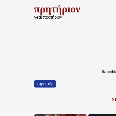
πρητήριον
vedi πρατήριον
Hai proble
‹ πρηστήρ
Sf
×