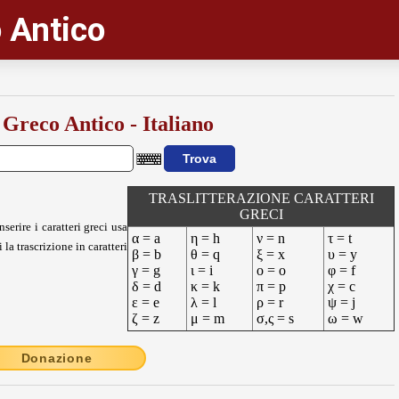
 Antico
 Greco Antico - Italiano
TRASLITTERAZIONE CARATTERI
GRECI
nserire i caratteri greci usa
α = a
η = h
ν = n
τ = t
 la trascrizione in caratteri
β = b
θ = q
ξ = x
υ = y
γ = g
ι = i
ο = o
φ = f
δ = d
κ = k
π = p
χ = c
ε = e
λ = l
ρ = r
ψ = j
ζ = z
μ = m
σ,ς = s
ω = w
Donazione