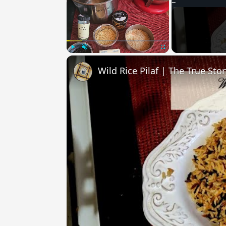
Play
Unmute
Fullscreen
Wild Rice Pilaf | The True Sto