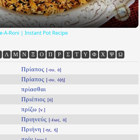
ce-A-Roni | Instant Pot Recipe
Λ
Μ
Ν
Ξ
Ο
Π
Ρ
Σ
Τ
Υ
Φ
Χ
Ψ
Ω
Πρίαπος
[-ου, ὁ]
Πρίαπος
[-ου, ὁ|ἡ]
πρίασθαι
Πριέπιος
[ὁ]
πρίζω
[v.]
Πριηνεύς
[-έως, ὁ]
Πριήνη
[-ης, ἡ]
πρίν
[avv.]