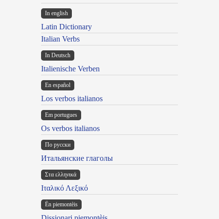
In english
Latin Dictionary
Italian Verbs
In Deutsch
Italienische Verben
En español
Los verbos italianos
Em portugues
Os verbos italianos
По русски
Итальянские глаголы
Στα ελληνικά
Ιταλικό Λεξικό
Ën piemontèis
Dissionari piemontèis