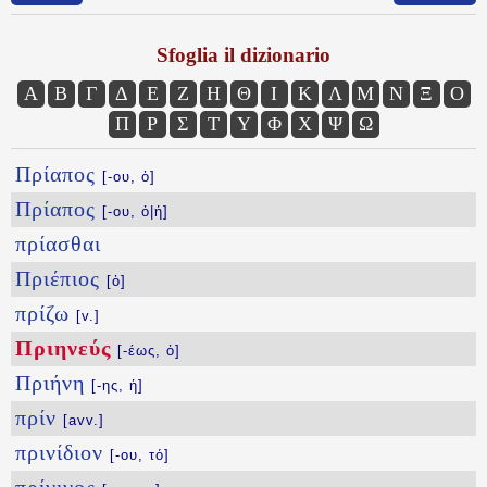
Sfoglia il dizionario
Α
Β
Γ
Δ
Ε
Ζ
Η
Θ
Ι
Κ
Λ
Μ
Ν
Ξ
Ο
Π
Ρ
Σ
Τ
Υ
Φ
Χ
Ψ
Ω
Πρίαπος
[-ου, ὁ]
Πρίαπος
[-ου, ὁ|ἡ]
πρίασθαι
Πριέπιος
[ὁ]
πρίζω
[v.]
Πριηνεύς
[-έως, ὁ]
Πριήνη
[-ης, ἡ]
πρίν
[avv.]
πρινίδιον
[-ου, τό]