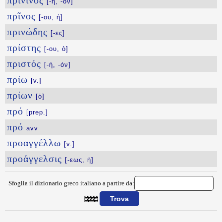
πρίνινος
[-η, -ον]
πρῖνος
[-ου, ἡ]
πρινώδης
[-ες]
πρίστης
[-ου, ὁ]
πριστός
[-ή, -όν]
πρίω
[v.]
πρίων
[ὁ]
πρό
[prep.]
πρό
avv
προαγγέλλω
[v.]
προάγγελσις
[-εως, ἡ]
Sfoglia il dizionario greco italiano a partire da:
{{ID:PRIHNEYS100}}