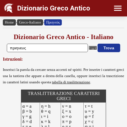
Dizionario Greco Antico
Home
›
Greco-Italiano
›
Πριηνεύς
Dizionario Greco Antico - Italiano
Istruzioni:
Inserisci la parola da cercare senza accenti né spiriti. Per inserire i caratteri greci
usa la tastiera che appare a destra della casella, oppure inserisci la trascrizione
in caratteri latini usando questa
tabella di traslitterazione
.
TRASLITTERAZIONE CARATTERI
GRECI
α = a
η = h
ν = n
τ = t
β = b
θ = q
ξ = x
υ = y
γ = g
ι = i
ο = o
φ = f
δ = d
κ = k
π = p
χ = c
ε = e
λ = l
ρ = r
ψ = j