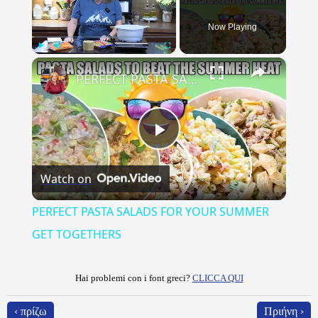
Now Playing
×
Play
Unmute
Fullscreen
PERFECT PASTA SALADS FOR YOUR SUMMER GET TOGETHERS
Play
Watch on
Video
PERFECT PASTA SALADS FOR YOUR SUMMER
GET TOGETHERS
Hai problemi con i font greci?
CLICCA QUI
‹ πρίζω
Πριήνη ›