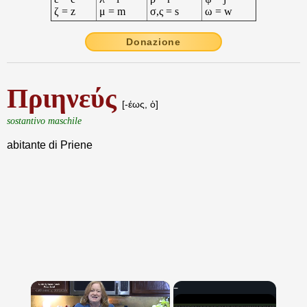
ζ = z
μ = m
σ,ς = s
ω = w
Donazione
Πριηνεύς
[-έως, ὁ]
sostantivo maschile
abitante di Priene
×