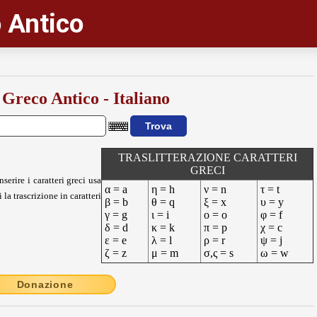
 Antico
 Greco Antico - Italiano
TRASLITTERAZIONE CARATTERI
GRECI
nserire i caratteri greci usa
α = a
η = h
ν = n
τ = t
 la trascrizione in caratteri
β = b
θ = q
ξ = x
υ = y
γ = g
ι = i
ο = o
φ = f
δ = d
κ = k
π = p
χ = c
ε = e
λ = l
ρ = r
ψ = j
ζ = z
μ = m
σ,ς = s
ω = w
Donazione