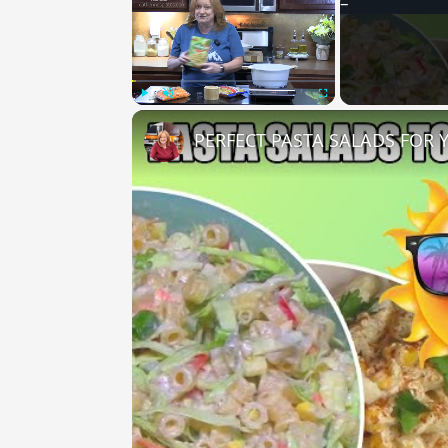
Play
Unmute
Fullscreen
PERFECT PASTA SALADS FOR