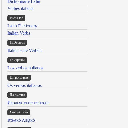
Dictionnaire Latin
Verbes italiens
In english
Latin Dictionary
Italian Verbs
In Deutsch
Italienische Verben
En español
Los verbos italianos
Em portugues
Os verbos italianos
По русски
Итальянские глаголы
Στα ελληνικά
Ιταλικό Λεξικό