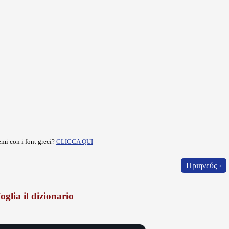
mi con i font greci?
CLICCA QUI
Πριηνεύς ›
oglia il dizionario