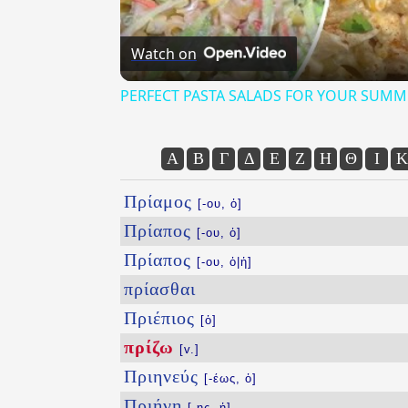
Watch on
PERFECT PASTA SALADS FOR YOUR SUMM
Α
Β
Γ
Δ
Ε
Ζ
Η
Θ
Ι
Κ
Πρίαμος
[-ου, ὁ]
Πρίαπος
[-ου, ὁ]
Πρίαπος
[-ου, ὁ|ἡ]
πρίασθαι
Πριέπιος
[ὁ]
πρίζω
[v.]
Πριηνεύς
[-έως, ὁ]
Πριήνη
[-ης, ἡ]