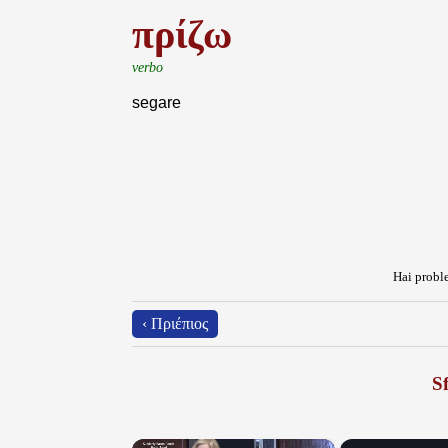
πρίζω
verbo
segare
Hai proble
‹ Πριέπιος
Sf
×