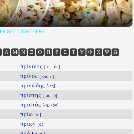
ER GET TOGETHERS
Λ
Μ
Ν
Ξ
Ο
Π
Ρ
Σ
Τ
Υ
Φ
Χ
Ψ
Ω
πρίνινος
[-η, -ον]
πρῖνος
[-ου, ἡ]
πρινώδης
[-ες]
πρίστης
[-ου, ὁ]
πριστός
[-ή, -όν]
πρίω
[v.]
πρίων
[ὁ]
πρό
[prep.]