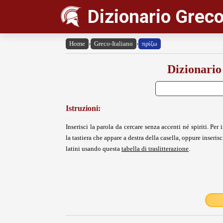
Dizionario Greco
Home
›
Greco-Italiano
›
πρίζω
Dizionario
Istruzioni:
Inserisci la parola da cercare senza accenti né spiriti. Per i
la tastiera che appare a destra della casella, oppure inserisci
latini usando questa
tabella di traslitterazione
.