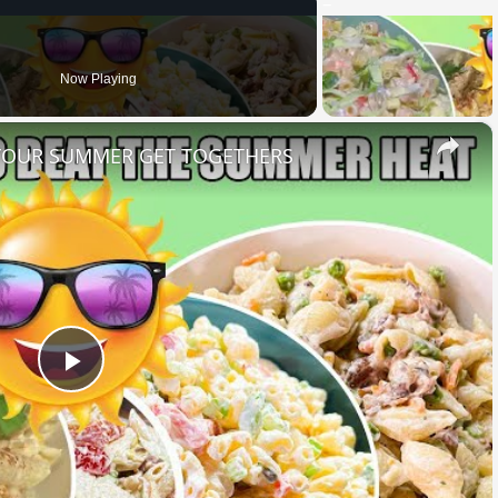
Now Playing
×
 YOUR SUMMER GET TOGETHERS
Play
Video