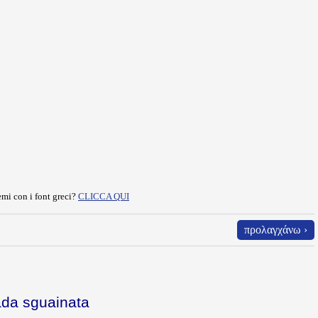
mi con i font greci?
CLICCA QUI
προλαγχάνω ›
da sguainata