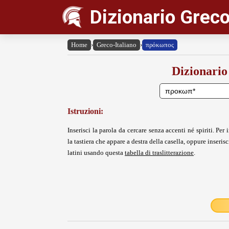
Dizionario Greco
Home
›
Greco-Italiano
›
πρόκωπος
Dizionario
Istruzioni:
Inserisci la parola da cercare senza accenti né spiriti. Per i
la tastiera che appare a destra della casella, oppure inserisci
latini usando questa
tabella di traslitterazione
.