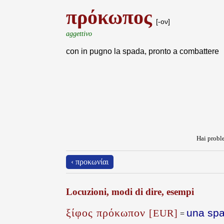
πρόκωπος
[-ον]
aggettivo
con in pugno la spada, pronto a combattere
Hai proble
‹ προκωνίαι
Locuzioni, modi di dire, esempi
ξίφος πρόκωπον
una spa
[EUR]
=