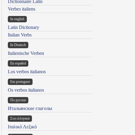
Dictionnaire Latin
Verbes italiens
In english
Latin Dictionary
Italian Verbs
In Deutsch
Italienische Verben
En español
Los verbos italianos
Em portugues
Os verbos italianos
По русски
Итальянские глаголы
Στα ελληνικά
Ιταλικό Λεξικό