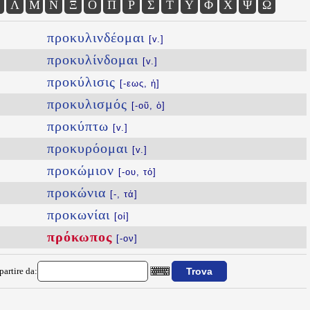
Λ
Μ
Ν
Ξ
Ο
Π
Ρ
Σ
Τ
Υ
Φ
Χ
Ψ
Ω
προκυλινδέομαι
[v.]
προκυλίνδομαι
[v.]
προκύλισις
[-εως, ἡ]
προκυλισμός
[-οῦ, ὁ]
προκύπτω
[v.]
προκυρόομαι
[v.]
προκώμιον
[-ου, τό]
προκώνια
[-, τά]
προκωνίαι
[οἱ]
πρόκωπος
[-ον]
partire da: