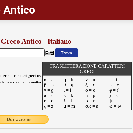
 Antico
 Greco Antico - Italiano
TRASLITTERAZIONE CARATTERI
GRECI
nserire i caratteri greci usa
α = a
η = h
ν = n
τ = t
 la trascrizione in caratteri
β = b
θ = q
ξ = x
υ = y
γ = g
ι = i
ο = o
φ = f
δ = d
κ = k
π = p
χ = c
ε = e
λ = l
ρ = r
ψ = j
ζ = z
μ = m
σ,ς = s
ω = w
Donazione