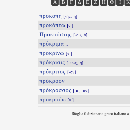
Α
Β
Γ
Δ
Ε
Ζ
Η
Θ
Ι
Κ
προκοπή
[-ῆς, ἡ]
προκόπτω
[v.]
Προκούστης
[-ου, ὁ]
πρόκριμα
...
προκρίνω
[v.]
πρόκρισις
[-εως, ἡ]
πρόκριτος
[-ον]
πρόκροον
πρόκροσσος
[-α, -ον]
προκρούω
[v.]
Sfoglia il dizionario greco italiano a 
{{ID:PROKWPOS100}}