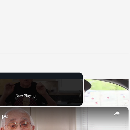
Now Playing
×
cipe