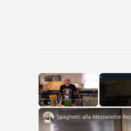
×
Play
Unmute
Fullscreen
Spaghetti alla Mezzanotte Re