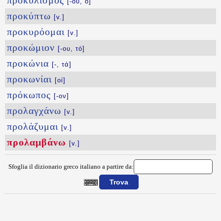
προκυλισμός
[-οῦ, ὁ]
προκύπτω
[v.]
προκυρόομαι
[v.]
προκώμιον
[-ου, τό]
προκώνια
[-, τά]
προκωνίαι
[οἱ]
πρόκωπος
[-ον]
προλαγχάνω
[v.]
προλάζυμαι
[v.]
προλαμβάνω
[v.]
Sfoglia il dizionario greco italiano a partire da:
{{ID:PROLAMBANW100}}
---CACHE---