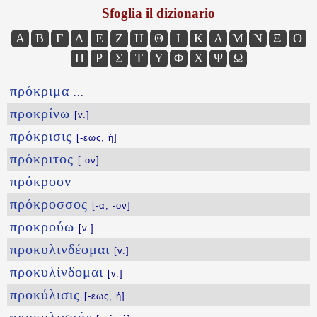
Sfoglia il dizionario
Α
Β
Γ
Δ
Ε
Ζ
Η
Θ
Ι
Κ
Λ
Μ
Ν
Ξ
Ο
Π
Ρ
Σ
Τ
Υ
Φ
Χ
Ψ
Ω
πρόκριμα
...
προκρίνω
[v.]
πρόκρισις
[-εως, ἡ]
πρόκριτος
[-ον]
πρόκροον
πρόκροσσος
[-α, -ον]
προκρούω
[v.]
προκυλινδέομαι
[v.]
προκυλίνδομαι
[v.]
προκύλισις
[-εως, ἡ]