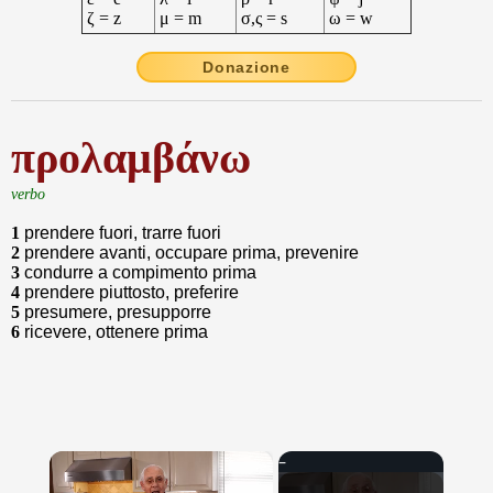
ζ = z
μ = m
σ,ς = s
ω = w
Donazione
προλαμβάνω
verbo
1
prendere fuori, trarre fuori
2
prendere avanti, occupare prima, prevenire
3
condurre a compimento prima
4
prendere piuttosto, preferire
5
presumere, presupporre
6
ricevere, ottenere prima
×