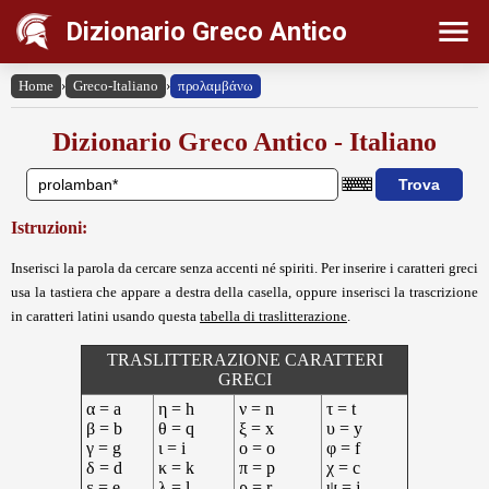
Dizionario Greco Antico
Home
›
Greco-Italiano
›
προλαμβάνω
Dizionario Greco Antico - Italiano
Istruzioni:
Inserisci la parola da cercare senza accenti né spiriti. Per inserire i caratteri greci
usa la tastiera che appare a destra della casella, oppure inserisci la trascrizione
in caratteri latini usando questa
tabella di traslitterazione
.
TRASLITTERAZIONE CARATTERI
GRECI
α = a
η = h
ν = n
τ = t
β = b
θ = q
ξ = x
υ = y
γ = g
ι = i
ο = o
φ = f
δ = d
κ = k
π = p
χ = c
ε = e
λ = l
ρ = r
ψ = j