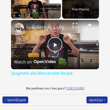
Now Playing
×
Play
Unmute
Fullscreen
Spaghetti alla Mezzanotte Recipe
Play
Watch on
Video
Spaghetti alla Mezzanotte Recipe
Hai problemi con i font greci?
CLICCA QUI
‹ προλάζυμαι
προλέγω ›