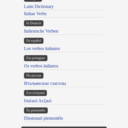
Latin Dictionary
Italian Verbs
In Deutsch
Italienische Verben
En español
Los verbos italianos
Em portugues
Os verbos italianos
По русски
Итальянские глаголы
Στα ελληνικά
Ιταλικό Λεξικό
Ën piemontèis
Dissionari piemontèis