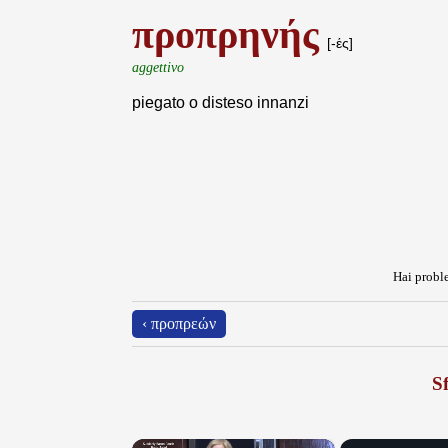
προπρηνής
[-ές]
aggettivo
piegato o disteso innanzi
Hai proble
‹ προπρεών
Sf
×