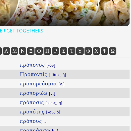
ER GET TOGETHERS
Λ
Μ
Ν
Ξ
Ο
Π
Ρ
Σ
Τ
Υ
Φ
Χ
Ψ
Ω
πρόπονος
[-ον]
Προποντίς
[-ίδος, ἡ]
προπορεύομαι
[v.]
προπορίζω
[v.]
πρόποσις
[-εως, ἡ]
προπότης
[-ου, ὁ]
πρόπους
...
προπράσσω
[v.]