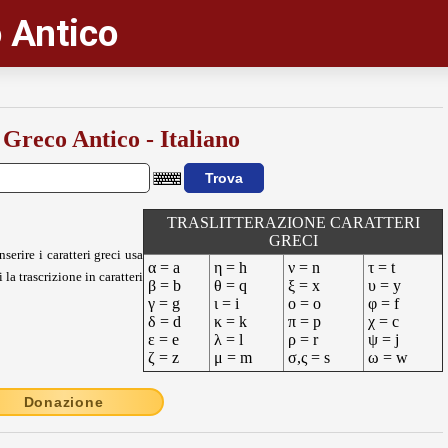
 Antico
 Greco Antico - Italiano
TRASLITTERAZIONE CARATTERI
GRECI
nserire i caratteri greci usa
α = a
η = h
ν = n
τ = t
 la trascrizione in caratteri
β = b
θ = q
ξ = x
υ = y
γ = g
ι = i
ο = o
φ = f
δ = d
κ = k
π = p
χ = c
ε = e
λ = l
ρ = r
ψ = j
ζ = z
μ = m
σ,ς = s
ω = w
Donazione