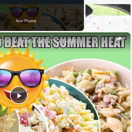
Now Playing
×
 YOUR SUMMER GET TOGETHERS
Play
Video