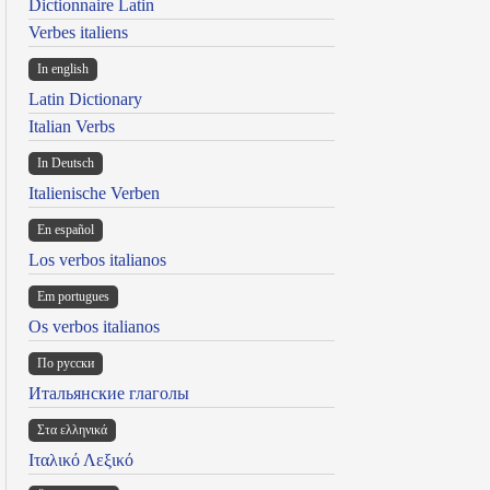
Dictionnaire Latin
Verbes italiens
In english
Latin Dictionary
Italian Verbs
In Deutsch
Italienische Verben
En español
Los verbos italianos
Em portugues
Os verbos italianos
По русски
Итальянские глаголы
Στα ελληνικά
Ιταλικό Λεξικό