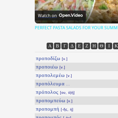
Watch on
PERFECT PASTA SALADS FOR YOUR SUMM
Α
Β
Γ
Δ
Ε
Ζ
Η
Θ
Ι
Κ
προποδίζω
[v.]
προποιέω
[v.]
προπολεμέω
[v.]
προπόλευμα
...
πρόπολος
[ου, ὁ|ἡ]
προπομπεύω
[v.]
προπομπή
[-ῆς, ἡ]
προπομπός
[-όν]