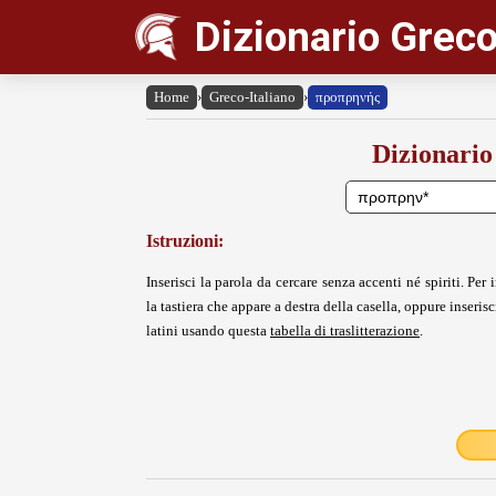
Dizionario Greco
Home
›
Greco-Italiano
›
προπρηνής
Dizionario
Istruzioni:
Inserisci la parola da cercare senza accenti né spiriti. Per i
la tastiera che appare a destra della casella, oppure inserisci
latini usando questa
tabella di traslitterazione
.