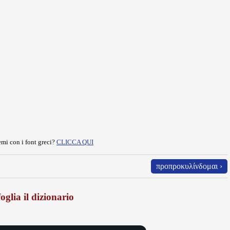
mi con i font greci?
CLICCA QUI
προπροκυλίνδομαι ›
oglia il dizionario