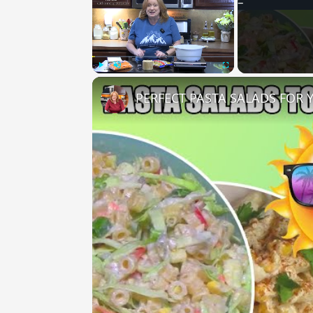
Play
Unmute
Fullscreen
PERFECT PASTA SALADS FOR