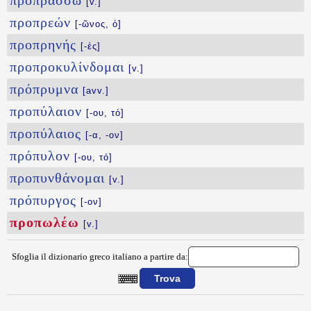
προπράσσω
[v.]
προπρεών
[-ῶνος, ὁ]
προπρηνής
[-ές]
προπροκυλίνδομαι
[v.]
πρόπρυμνα
[avv.]
προπύλαιον
[-ου, τό]
προπύλαιος
[-α, -ον]
πρόπυλον
[-ου, τό]
προπυνθάνομαι
[v.]
πρόπυργος
[-ον]
προπωλέω
[v.]
Sfoglia il dizionario greco italiano a partire da:
{{ID:PROPWLEW100}}