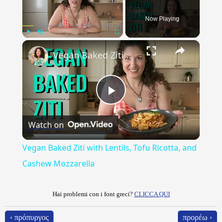
Now Playing
×
Play
Unmute
Fullscreen
Vegan Baked Ziti with Lentils, Tofu Ricotta, and Cashew Mozzarella
Play
Watch on
Video
Vegan Baked Ziti with Lentils, Tofu Ricotta, and
Cashew Mozzarella
Hai problemi con i font greci?
CLICCA QUI
‹ πρόπυργος
προρέω ›