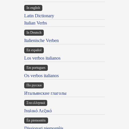
In english
Latin Dictionary
Italian Verbs
In Deutsch
Italienische Verben
En español
Los verbos italianos
Em portugues
Os verbos italianos
По русски
Итальянские глаголы
Στα ελληνικά
Ιταλικό Λεξικό
Ën piemontèis
Dissionari piemontèis