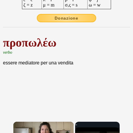
ζ = z
μ = m
σ,ς = s
ω = w
Donazione
προπωλέω
verbo
essere mediatore per una vendita
×