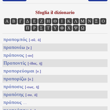
Sfoglia il dizionario
Α
Β
Γ
Δ
Ε
Ζ
Η
Θ
Ι
Κ
Λ
Μ
Ν
Ξ
Ο
Π
Ρ
Σ
Τ
Υ
Φ
Χ
Ψ
Ω
προπομπός
[-οῦ, ὁ]
προπονέω
[v.]
πρόπονος
[-ον]
Προποντίς
[-ίδος, ἡ]
προπορεύομαι
[v.]
προπορίζω
[v.]
πρόποσις
[-εως, ἡ]
προπότης
[-ου, ὁ]
πρόπους
...