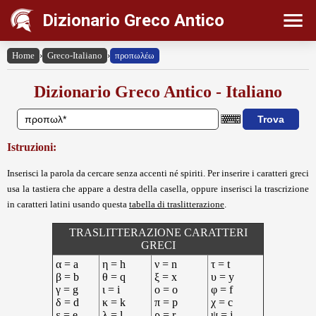
Dizionario Greco Antico
Home
›
Greco-Italiano
›
προπωλέω
Dizionario Greco Antico - Italiano
Istruzioni:
Inserisci la parola da cercare senza accenti né spiriti. Per inserire i caratteri greci
usa la tastiera che appare a destra della casella, oppure inserisci la trascrizione
in caratteri latini usando questa
tabella di traslitterazione
.
TRASLITTERAZIONE CARATTERI
GRECI
α = a
η = h
ν = n
τ = t
β = b
θ = q
ξ = x
υ = y
γ = g
ι = i
ο = o
φ = f
δ = d
κ = k
π = p
χ = c
ε = e
λ = l
ρ = r
ψ = j