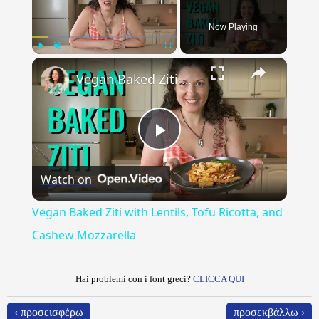
Now Playing
×
Play
Unmute
Fullscreen
Vegan Baked Ziti with Lentils, Tofu Ricotta, and Cashew Mozzarella
Play
Watch on
Video
Vegan Baked Ziti with Lentils, Tofu Ricotta, and
Cashew Mozzarella
Hai problemi con i font greci?
CLICCA QUI
‹ προσεισφέρω
προσεκβάλλω ›