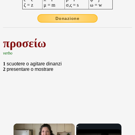
ζ = z
μ = m
σ,ς = s
ω = w
Donazione
προσείω
verbo
1
scuotere o agitare dinanzi
2
presentare o mostrare
×