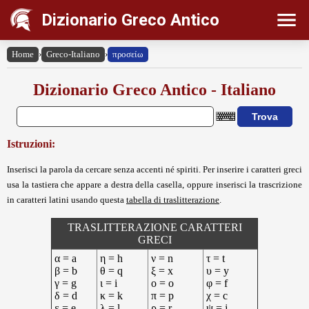
Dizionario Greco Antico
Home
›
Greco-Italiano
›
προσείω
Dizionario Greco Antico - Italiano
Istruzioni:
Inserisci la parola da cercare senza accenti né spiriti. Per inserire i caratteri greci
usa la tastiera che appare a destra della casella, oppure inserisci la trascrizione
in caratteri latini usando questa
tabella di traslitterazione
.
TRASLITTERAZIONE CARATTERI
GRECI
α = a
η = h
ν = n
τ = t
β = b
θ = q
ξ = x
υ = y
γ = g
ι = i
ο = o
φ = f
δ = d
κ = k
π = p
χ = c
ε = e
λ = l
ρ = r
ψ = j