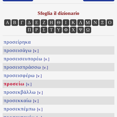
Sfoglia il dizionario
Α
Β
Γ
Δ
Ε
Ζ
Η
Θ
Ι
Κ
Λ
Μ
Ν
Ξ
Ο
Π
Ρ
Σ
Τ
Υ
Φ
Χ
Ψ
Ω
προσείρηκα
προσεισάγω
[v.]
προσεισευπορέω
[v.]
προσεισπράσσω
[v.]
προσεισφέρω
[v.]
προσείω
[v.]
προσεκβάλλω
[v.]
προσεκκαίω
[v.]
προσεκπέμπω
[v.]