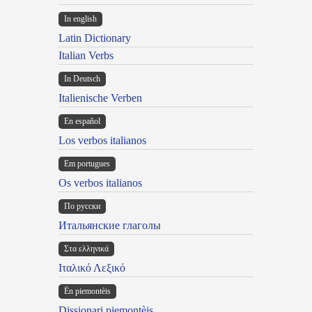
In english
Latin Dictionary
Italian Verbs
In Deutsch
Italienische Verben
En español
Los verbos italianos
Em portugues
Os verbos italianos
По русски
Итальянские глаголы
Στα ελληνικά
Ιταλικό Λεξικό
Ën piemontèis
Dissionari piemontèis