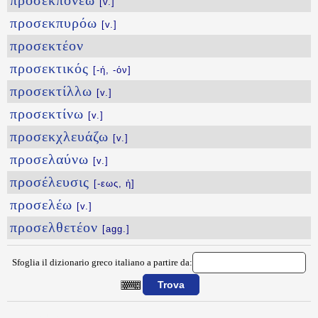
προσεκπονέω
[v.]
προσεκπυρόω
[v.]
προσεκτέον
προσεκτικός
[-ή, -όν]
προσεκτίλλω
[v.]
προσεκτίνω
[v.]
προσεκχλευάζω
[v.]
προσελαύνω
[v.]
προσέλευσις
[-εως, ἡ]
προσελέω
[v.]
προσελθετέον
[agg.]
Sfoglia il dizionario greco italiano a partire da:
{{ID:PROSEIW100}}