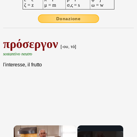
ζ = z
μ = m
σ,ς = s
ω = w
Donazione
πρόσεργον
[-ου, τό]
sostantivo neutro
l'interesse, il frutto
×