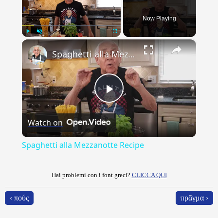
Now Playing
×
Play
Unmute
Fullscreen
Spaghetti alla Mezzanotte Recipe
Play
Watch on
Video
Spaghetti alla Mezzanotte Recipe
Hai problemi con i font greci?
CLICCA QUI
‹ πούς
πρᾶγμα ›