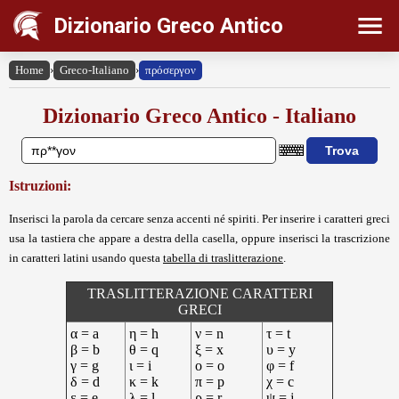
Dizionario Greco Antico
Home
›
Greco-Italiano
›
πρόσεργον
Dizionario Greco Antico - Italiano
Istruzioni:
Inserisci la parola da cercare senza accenti né spiriti. Per inserire i caratteri greci
usa la tastiera che appare a destra della casella, oppure inserisci la trascrizione
in caratteri latini usando questa
tabella di traslitterazione
.
TRASLITTERAZIONE CARATTERI
GRECI
α = a
η = h
ν = n
τ = t
β = b
θ = q
ξ = x
υ = y
γ = g
ι = i
ο = o
φ = f
δ = d
κ = k
π = p
χ = c
ε = e
λ = l
ρ = r
ψ = j