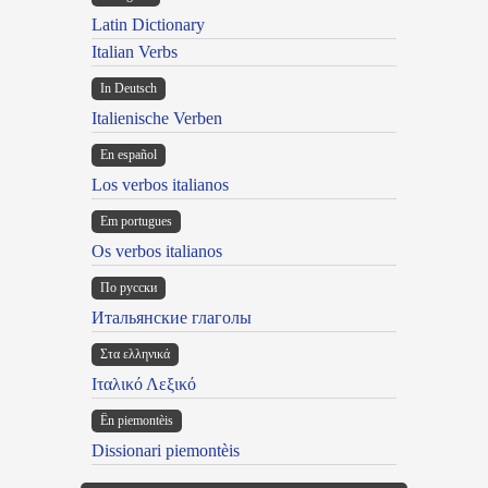
Latin Dictionary
Italian Verbs
In Deutsch
Italienische Verben
En español
Los verbos italianos
Em portugues
Os verbos italianos
По русски
Итальянские глаголы
Στα ελληνικά
Ιταλικό Λεξικό
Ën piemontèis
Dissionari piemontèis