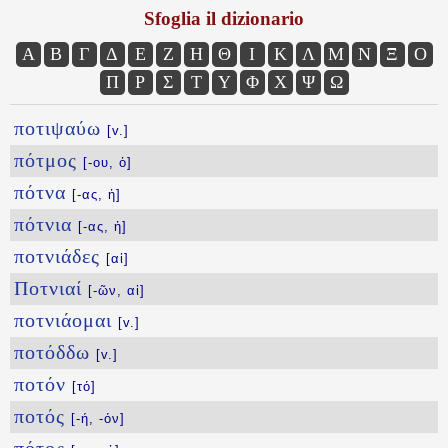
Sfoglia il dizionario
Α
Β
Γ
Δ
Ε
Ζ
Η
Θ
Ι
Κ
Λ
Μ
Ν
Ξ
Ο
Π
Ρ
Σ
Τ
Υ
Φ
Χ
Ψ
Ω
ποτιψαύω
[v.]
πότμος
[-ου, ὁ]
πότνα
[-ας, ἡ]
πότνια
[-ας, ἡ]
ποτνιάδες
[αἱ]
Ποτνιαί
[-ῶν, αἱ]
ποτνιάομαι
[v.]
ποτόδδω
[v.]
ποτόν
[τό]
ποτός
[-ή, -όν]