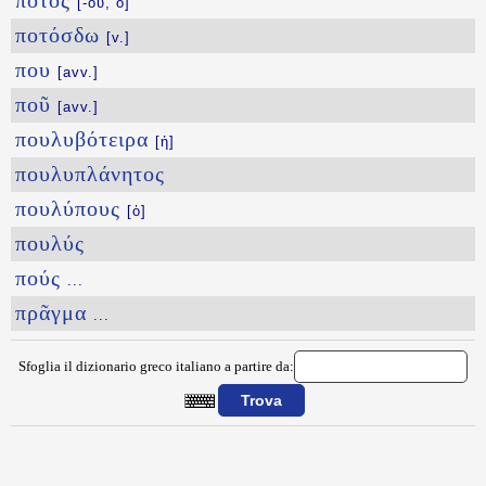
πότος
[-ου, ὁ]
ποτόσδω
[v.]
που
[avv.]
ποῦ
[avv.]
πουλυβότειρα
[ἡ]
πουλυπλάνητος
πουλύπους
[ὁ]
πουλύς
πούς
...
πρᾶγμα
...
Sfoglia il dizionario greco italiano a partire da:
{{ID:PROSERGON100}}
---CACHE---