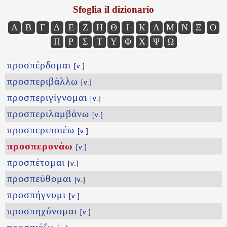
Sfoglia il dizionario
Α
Β
Γ
Δ
Ε
Ζ
Η
Θ
Ι
Κ
Λ
Μ
Ν
Ξ
Ο
Π
Ρ
Σ
Τ
Υ
Φ
Χ
Ψ
Ω
προσπέρδομαι
[v.]
προσπεριβάλλω
[v.]
προσπεριγίγνομαι
[v.]
προσπεριλαμβάνω
[v.]
προσπεριποιέω
[v.]
προσπερονάω
[v.]
προσπέτομαι
[v.]
προσπεύθομαι
[v.]
προσπήγνυμι
[v.]
προσπηχύνομαι
[v.]