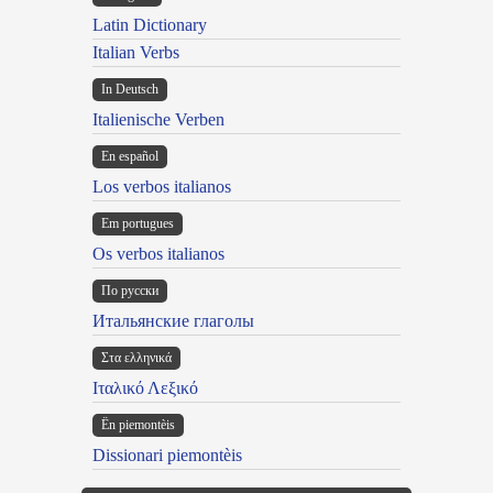
Latin Dictionary
Italian Verbs
In Deutsch
Italienische Verben
En español
Los verbos italianos
Em portugues
Os verbos italianos
По русски
Итальянские глаголы
Στα ελληνικά
Ιταλικό Λεξικό
Ën piemontèis
Dissionari piemontèis