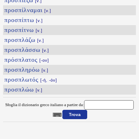
προσπιέζω
[v.]
προσπίλναμαι
[v.]
προσπίπτω
[v.]
προσπίτνω
[v.]
προσπλάζω
[v.]
προσπλάσσω
[v.]
πρόσπλατος
[-ον]
προσπληρόω
[v.]
προσπλωτός
[-ή, -όν]
προσπλώω
[v.]
Sfoglia il dizionario greco italiano a partire da:
{{ID:PROSPERONAW100}}
---CACHE---