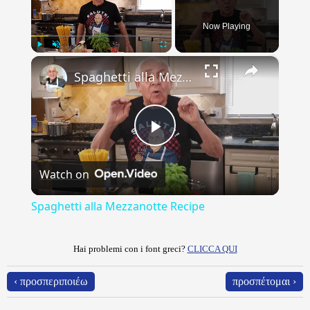
Now Playing
×
Play
Unmute
Fullscreen
Spaghetti alla Mezzanotte Recipe
Play
Watch on
Video
Spaghetti alla Mezzanotte Recipe
Hai problemi con i font greci?
CLICCA QUI
‹ προσπεριποιέω
προσπέτομαι ›