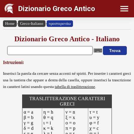
Dizionario Greco Antico
Home
›
Greco-Italiano
›
προσπερονάω
Dizionario Greco Antico - Italiano
Istruzioni:
Inserisci la parola da cercare senza accenti né spiriti. Per inserire i caratteri greci
usa la tastiera che appare a destra della casella, oppure inserisci la trascrizione
in caratteri latini usando questa
tabella di traslitterazione
.
TRASLITTERAZIONE CARATTERI
GRECI
α = a
η = h
ν = n
τ = t
β = b
θ = q
ξ = x
υ = y
γ = g
ι = i
ο = o
φ = f
δ = d
κ = k
π = p
χ = c
ε = e
λ = l
ρ = r
ψ = j