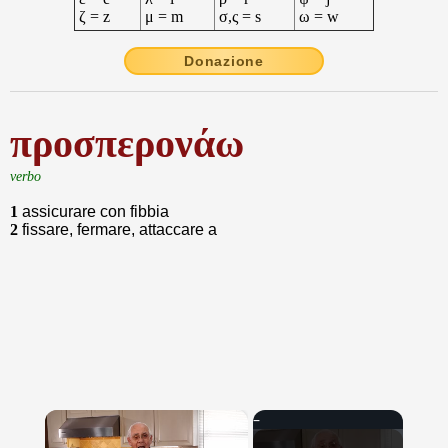
ζ = z
μ = m
σ,ς = s
ω = w
Donazione
προσπερονάω
verbo
1
assicurare con fibbia
2
fissare, fermare, attaccare a
×