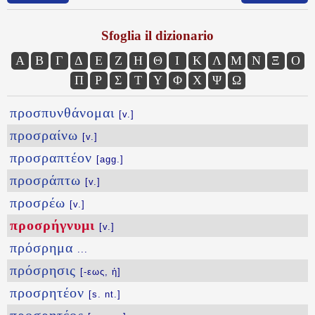
Sfoglia il dizionario
Α
Β
Γ
Δ
Ε
Ζ
Η
Θ
Ι
Κ
Λ
Μ
Ν
Ξ
Ο
Π
Ρ
Σ
Τ
Υ
Φ
Χ
Ψ
Ω
προσπυνθάνομαι
[v.]
προσραίνω
[v.]
προσραπτέον
[agg.]
προσράπτω
[v.]
προσρέω
[v.]
προσρήγνυμι
[v.]
πρόσρημα
...
πρόσρησις
[-εως, ἡ]
προσρητέον
[s. nt.]