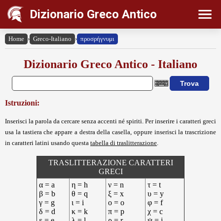
Dizionario Greco Antico
Home
›
Greco-Italiano
›
προσρήγνυμι
Dizionario Greco Antico - Italiano
Istruzioni:
Inserisci la parola da cercare senza accenti né spiriti. Per inserire i caratteri greci
usa la tastiera che appare a destra della casella, oppure inserisci la trascrizione
in caratteri latini usando questa
tabella di traslitterazione
.
TRASLITTERAZIONE CARATTERI
GRECI
α = a
η = h
ν = n
τ = t
β = b
θ = q
ξ = x
υ = y
γ = g
ι = i
ο = o
φ = f
δ = d
κ = k
π = p
χ = c
ε = e
λ = l
ρ = r
ψ = j