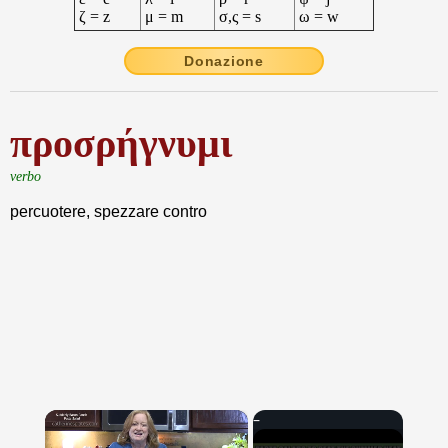
ζ = z
μ = m
σ,ς = s
ω = w
Donazione
προσρήγνυμι
verbo
percuotere, spezzare contro
×