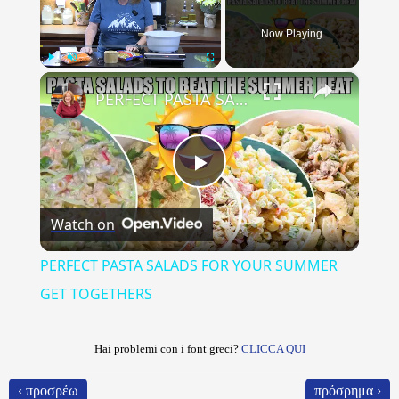
Now Playing
×
Play
Unmute
Fullscreen
PERFECT PASTA SALADS FOR YOUR SUMMER GET TOGETHERS
Play
Watch on
Video
PERFECT PASTA SALADS FOR YOUR SUMMER
GET TOGETHERS
Hai problemi con i font greci?
CLICCA QUI
‹ προσρέω
πρόσρημα ›