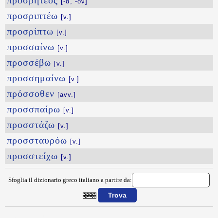
προσρητέος
[-α, -ον]
προσριπτέω
[v.]
προσρίπτω
[v.]
προσσαίνω
[v.]
προσσέβω
[v.]
προσσημαίνω
[v.]
πρόσσοθεν
[avv.]
προσσπαίρω
[v.]
προσστάζω
[v.]
προσσταυρόω
[v.]
προσστείχω
[v.]
Sfoglia il dizionario greco italiano a partire da:
{{ID:PROSRHGNYMI100}}