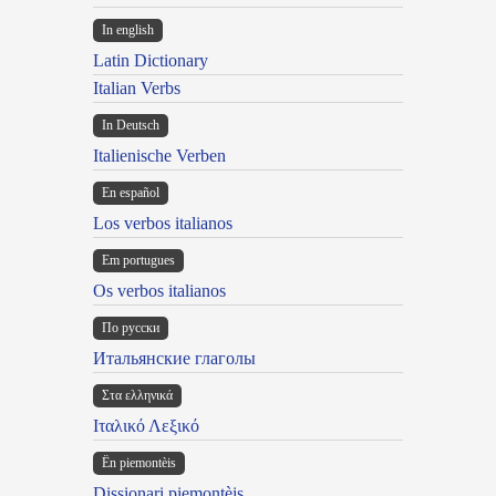
In english
Latin Dictionary
Italian Verbs
In Deutsch
Italienische Verben
En español
Los verbos italianos
Em portugues
Os verbos italianos
По русски
Итальянские глаголы
Στα ελληνικά
Ιταλικό Λεξικό
Ën piemontèis
Dissionari piemontèis