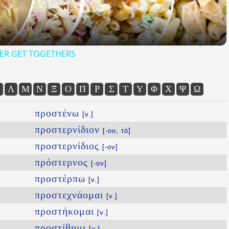
ER GET TOGETHERS
Λ
Μ
Ν
Ξ
Ο
Π
Ρ
Σ
Τ
Υ
Φ
Χ
Ψ
Ω
προστένω
[v.]
προστερνίδιον
[-ου, τό]
προστερνίδιος
[-ον]
πρόστερνος
[-ον]
προστέρπω
[v.]
προστεχνάομαι
[v.]
προστήκομαι
[v.]
προστίθημι
[v.]