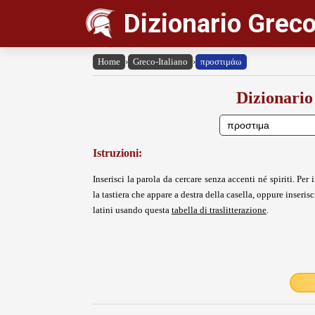
Dizionario Greco
Home
›
Greco-Italiano
›
προστιμάω
Dizionario
Istruzioni:
Inserisci la parola da cercare senza accenti né spiriti. Per i
la tastiera che appare a destra della casella, oppure inserisci
latini usando questa
tabella di traslitterazione
.