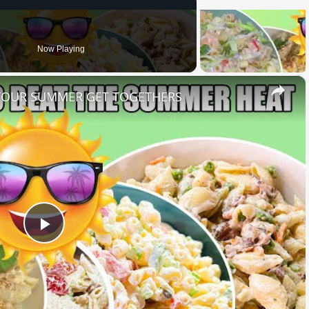
Now Playing
×
 YOUR SUMMER GET TOGETHERS
Play
Video