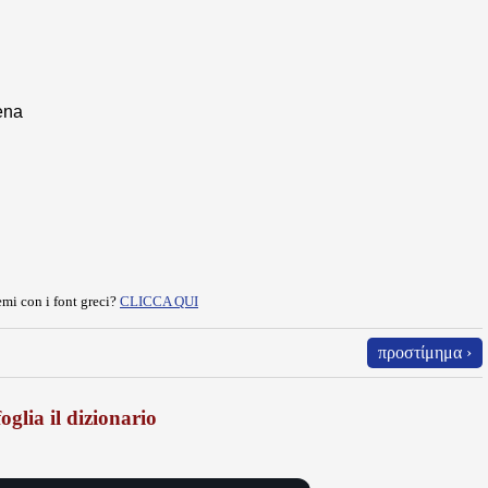
pena
mi con i font greci?
CLICCA QUI
προστίμημα ›
oglia il dizionario