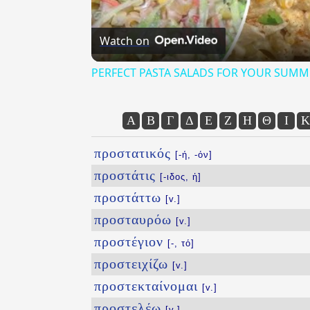
Watch on
PERFECT PASTA SALADS FOR YOUR SUMM
Α
Β
Γ
Δ
Ε
Ζ
Η
Θ
Ι
Κ
προστατικός
[-ή, -όν]
προστάτις
[-ιδος, ἡ]
προστάττω
[v.]
προσταυρόω
[v.]
προστέγιον
[-, τό]
προστειχίζω
[v.]
προστεκταίνομαι
[v.]
προστελέω
[v.]