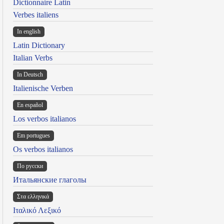
Dictionnaire Latin
Verbes italiens
In english
Latin Dictionary
Italian Verbs
In Deutsch
Italienische Verben
En español
Los verbos italianos
Em portugues
Os verbos italianos
По русски
Итальянские глаголы
Στα ελληνικά
Ιταλικό Λεξικό