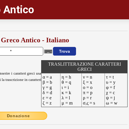
 Antico
 Greco Antico - Italiano
TRASLITTERAZIONE CARATTERI
GRECI
nserire i caratteri greci usa
α = a
η = h
ν = n
τ = t
 la trascrizione in caratteri
β = b
θ = q
ξ = x
υ = y
γ = g
ι = i
ο = o
φ = f
δ = d
κ = k
π = p
χ = c
ε = e
λ = l
ρ = r
ψ = j
ζ = z
μ = m
σ,ς = s
ω = w
Donazione