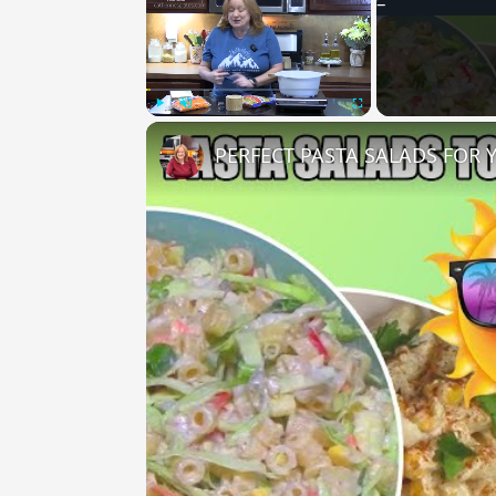
Play
Unmute
Fullscreen
PERFECT PASTA SALADS FOR