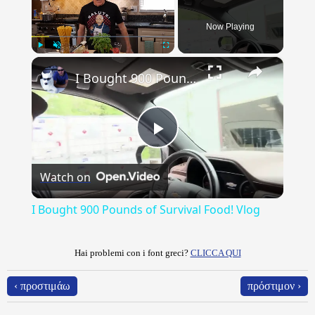
Now Playing
×
Play
Unmute
Fullscreen
I Bought 900 Pounds of Survival Food! Vlog
Play
Watch on
Video
I Bought 900 Pounds of Survival Food! Vlog
Hai problemi con i font greci?
CLICCA QUI
‹ προστιμάω
πρόστιμον ›