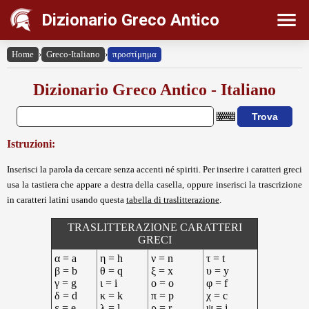
Dizionario Greco Antico
Home
›
Greco-Italiano
›
προστίμημα
Dizionario Greco Antico - Italiano
Istruzioni:
Inserisci la parola da cercare senza accenti né spiriti. Per inserire i caratteri greci
usa la tastiera che appare a destra della casella, oppure inserisci la trascrizione
in caratteri latini usando questa
tabella di traslitterazione
.
TRASLITTERAZIONE CARATTERI
GRECI
α = a
η = h
ν = n
τ = t
β = b
θ = q
ξ = x
υ = y
γ = g
ι = i
ο = o
φ = f
δ = d
κ = k
π = p
χ = c
ε = e
λ = l
ρ = r
ψ = j