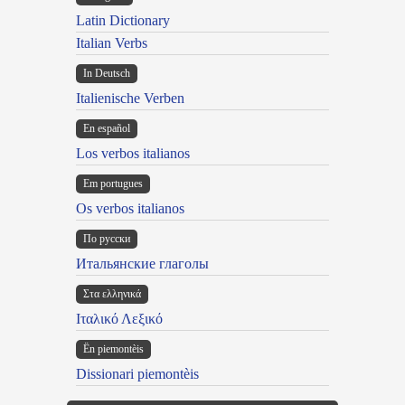
Latin Dictionary
Italian Verbs
In Deutsch
Italienische Verben
En español
Los verbos italianos
Em portugues
Os verbos italianos
По русски
Итальянские глаголы
Στα ελληνικά
Ιταλικό Λεξικό
Ën piemontèis
Dissionari piemontèis