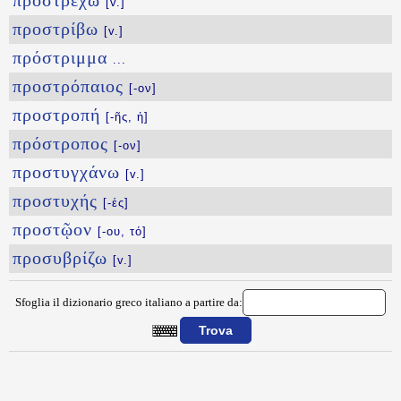
προστρέχω
[v.]
προστρίβω
[v.]
πρόστριμμα
...
προστρόπαιος
[-ον]
προστροπή
[-ῆς, ἡ]
πρόστροπος
[-ον]
προστυγχάνω
[v.]
προστυχής
[-ές]
προστῷον
[-ου, τό]
προσυβρίζω
[v.]
Sfoglia il dizionario greco italiano a partire da:
{{ID:PROSTIMHMA100}}
---CACHE---