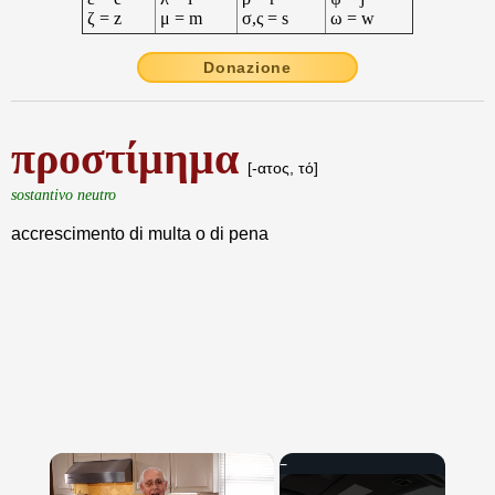
ζ = z
μ = m
σ,ς = s
ω = w
Donazione
προστίμημα
[-ατος, τό]
sostantivo neutro
accrescimento di multa o di pena
×