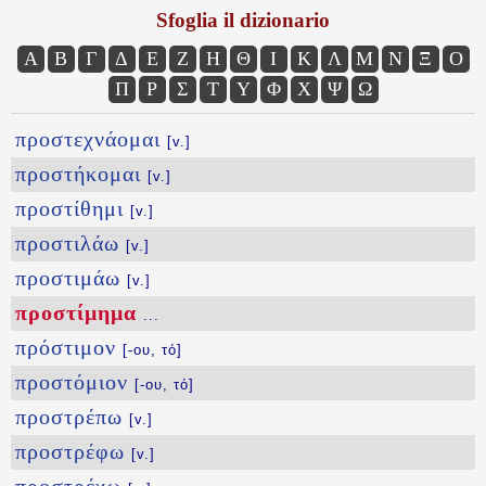
Sfoglia il dizionario
Α
Β
Γ
Δ
Ε
Ζ
Η
Θ
Ι
Κ
Λ
Μ
Ν
Ξ
Ο
Π
Ρ
Σ
Τ
Υ
Φ
Χ
Ψ
Ω
προστεχνάομαι
[v.]
προστήκομαι
[v.]
προστίθημι
[v.]
προστιλάω
[v.]
προστιμάω
[v.]
προστίμημα
...
πρόστιμον
[-ου, τό]
προστόμιον
[-ου, τό]
προστρέπω
[v.]
προστρέφω
[v.]