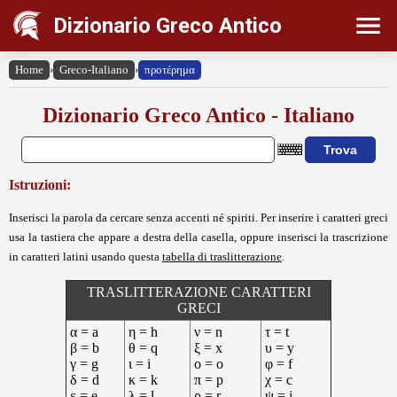
Dizionario Greco Antico
Home
›
Greco-Italiano
›
προτέρημα
Dizionario Greco Antico - Italiano
Istruzioni:
Inserisci la parola da cercare senza accenti né spiriti. Per inserire i caratteri greci
usa la tastiera che appare a destra della casella, oppure inserisci la trascrizione
in caratteri latini usando questa
tabella di traslitterazione
.
TRASLITTERAZIONE CARATTERI
GRECI
α = a
η = h
ν = n
τ = t
β = b
θ = q
ξ = x
υ = y
γ = g
ι = i
ο = o
φ = f
δ = d
κ = k
π = p
χ = c
ε = e
λ = l
ρ = r
ψ = j