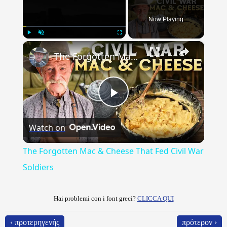
Now Playing
×
Play
Unmute
Fullscreen
The Forgotten Mac & Cheese That Fed Civil War Soldiers
Play
Watch on
Video
The Forgotten Mac & Cheese That Fed Civil War
Soldiers
Hai problemi con i font greci?
CLICCA QUI
‹ προτερηγενής
πρότερον ›