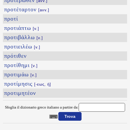
προτέρωθεν
[avv.]
προτέταρτον
[avv.]
προτί
προτιάπτω
[v.]
προτιβάλλω
[v.]
προτιειλέω
[v.]
πρότιθεν
προτίθημι
[v.]
προτιμάω
[v.]
προτίμησις
[-εως, ἡ]
προτιμητέον
Sfoglia il dizionario greco italiano a partire da:
{{ID:PROTERHMA100}}