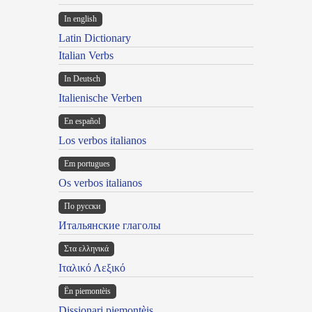
In english
Latin Dictionary
Italian Verbs
In Deutsch
Italienische Verben
En español
Los verbos italianos
Em portugues
Os verbos italianos
По русски
Итальянские глаголы
Στα ελληνικά
Ιταλικό Λεξικό
Ën piemontèis
Dissionari piemontèis