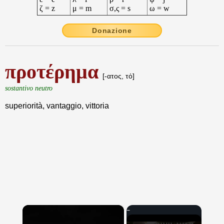
ζ = z
μ = m
σ,ς = s
ω = w
Donazione
προτέρημα
[-ατος, τό]
sostantivo neutro
superiorità, vantaggio, vittoria
×