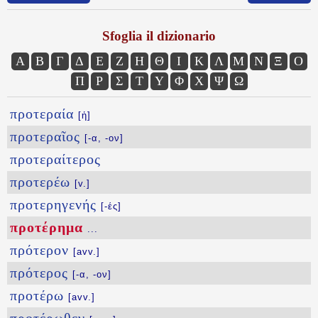
Sfoglia il dizionario
Α
Β
Γ
Δ
Ε
Ζ
Η
Θ
Ι
Κ
Λ
Μ
Ν
Ξ
Ο
Π
Ρ
Σ
Τ
Υ
Φ
Χ
Ψ
Ω
προτεραία
[ἡ]
προτεραῖος
[-α, -ον]
προτεραίτερος
προτερέω
[v.]
προτερηγενής
[-ές]
προτέρημα
...
πρότερον
[avv.]
πρότερος
[-α, -ον]
προτέρω
[avv.]