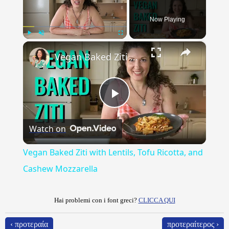
Now Playing
×
Play
Unmute
Fullscreen
Vegan Baked Ziti with Lentils, Tofu Ricotta, and Cashew Mozzarella
Play
Watch on
Video
Vegan Baked Ziti with Lentils, Tofu Ricotta, and
Cashew Mozzarella
Hai problemi con i font greci?
CLICCA QUI
‹ προτεραία
προτεραίτερος ›