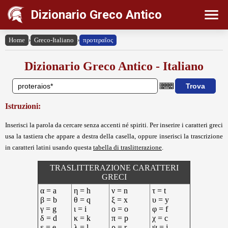
Dizionario Greco Antico
Home
›
Greco-Italiano
›
προτεραῖος
Dizionario Greco Antico - Italiano
Istruzioni:
Inserisci la parola da cercare senza accenti né spiriti. Per inserire i caratteri greci
usa la tastiera che appare a destra della casella, oppure inserisci la trascrizione
in caratteri latini usando questa
tabella di traslitterazione
.
TRASLITTERAZIONE CARATTERI
GRECI
α = a
η = h
ν = n
τ = t
β = b
θ = q
ξ = x
υ = y
γ = g
ι = i
ο = o
φ = f
δ = d
κ = k
π = p
χ = c
ε = e
λ = l
ρ = r
ψ = j