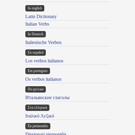
In english
Latin Dictionary
Italian Verbs
In Deutsch
Italienische Verben
En español
Los verbos italianos
Em portugues
Os verbos italianos
По русски
Итальянские глаголы
Στα ελληνικά
Ιταλικό Λεξικό
Ën piemontèis
Dissionari piemontèis