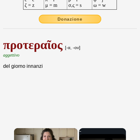
ζ = z
μ = m
σ,ς = s
ω = w
Donazione
προτεραῖος
[-α, -ον]
aggettivo
del giorno innanzi
×