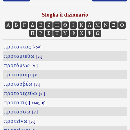
Sfoglia il dizionario
Α
Β
Γ
Δ
Ε
Ζ
Η
Θ
Ι
Κ
Λ
Μ
Ν
Ξ
Ο
Π
Ρ
Σ
Τ
Υ
Φ
Χ
Ψ
Ω
πρότακτος
[-ον]
προταμιεύω
[v.]
προτάμνω
[v.]
προταμοίμην
προταρβέω
[v.]
προταριχεύω
[v.]
πρότασις
[-εως, ἡ]
προτάσσω
[v.]
προτείνω
[v.]