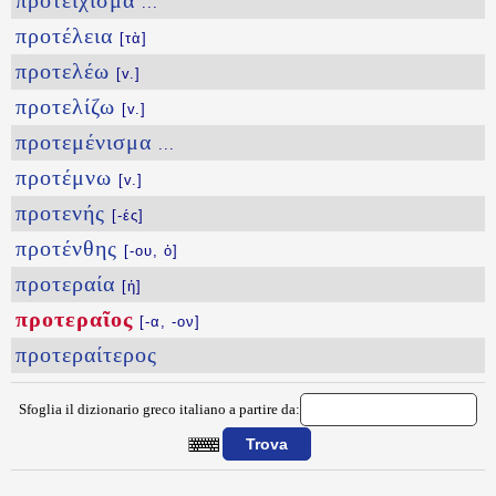
προτείχισμα
...
προτέλεια
[τὰ]
προτελέω
[v.]
προτελίζω
[v.]
προτεμένισμα
...
προτέμνω
[v.]
προτενής
[-ές]
προτένθης
[-ου, ὁ]
προτεραία
[ἡ]
προτεραῖος
[-α, -ον]
προτεραίτερος
Sfoglia il dizionario greco italiano a partire da:
{{ID:PROTERAIOS100}}