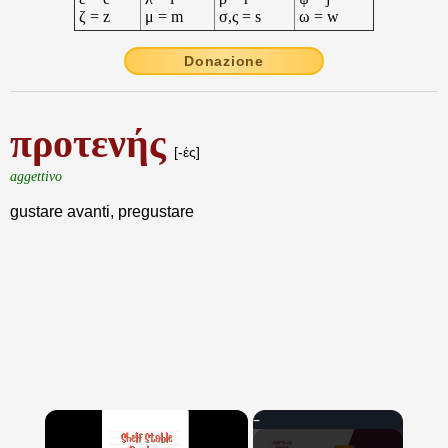
ζ = z
μ = m
σ,ς = s
ω = w
Donazione
προτενής
[-ές]
aggettivo
gustare avanti, pregustare
×