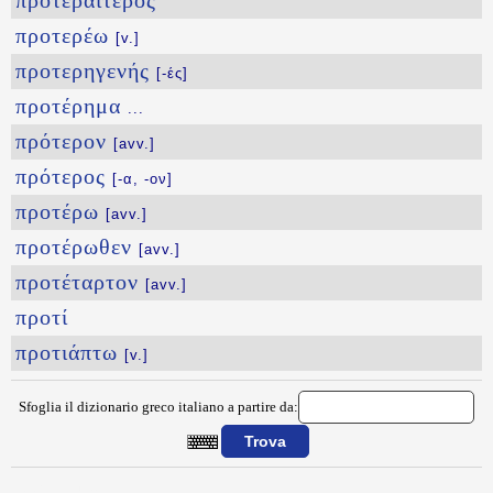
προτεραίτερος
προτερέω
[v.]
προτερηγενής
[-ές]
προτέρημα
...
πρότερον
[avv.]
πρότερος
[-α, -ον]
προτέρω
[avv.]
προτέρωθεν
[avv.]
προτέταρτον
[avv.]
προτί
προτιάπτω
[v.]
Sfoglia il dizionario greco italiano a partire da:
{{ID:PROTENHS100}}