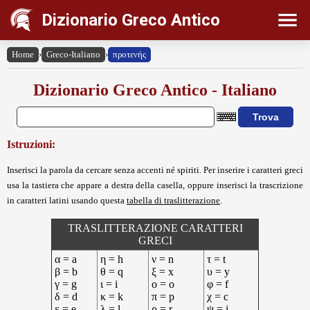
Dizionario Greco Antico
Home
›
Greco-Italiano
›
προτενής
Dizionario Greco Antico - Italiano
Istruzioni:
Inserisci la parola da cercare senza accenti né spiriti. Per inserire i caratteri greci
usa la tastiera che appare a destra della casella, oppure inserisci la trascrizione
in caratteri latini usando questa
tabella di traslitterazione
.
TRASLITTERAZIONE CARATTERI
GRECI
α = a
η = h
ν = n
τ = t
β = b
θ = q
ξ = x
υ = y
γ = g
ι = i
ο = o
φ = f
δ = d
κ = k
π = p
χ = c
ε = e
λ = l
ρ = r
ψ = j