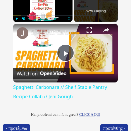
Now Playing
×
Play
Unmute
Fullscreen
Spaghetti Carbonara // Shelf Stable Pantry Recipe Collab // Jeni Gough
Play
Watch on
Video
Spaghetti Carbonara // Shelf Stable Pantry
Recipe Collab // Jeni Gough
Hai problemi con i font greci?
CLICCA QUI
‹ προτέμνω
προτένθης ›