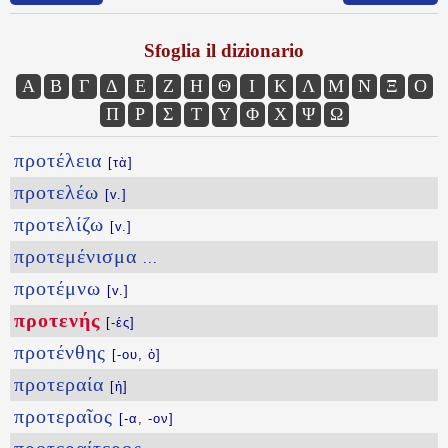
Sfoglia il dizionario
Α
Β
Γ
Δ
Ε
Ζ
Η
Θ
Ι
Κ
Λ
Μ
Ν
Ξ
Ο
Π
Ρ
Σ
Τ
Υ
Φ
Χ
Ψ
Ω
προτέλεια
[τὰ]
προτελέω
[v.]
προτελίζω
[v.]
προτεμένισμα
...
προτέμνω
[v.]
προτενής
[-ές]
προτένθης
[-ου, ὁ]
προτεραία
[ἡ]
προτεραῖος
[-α, -ον]