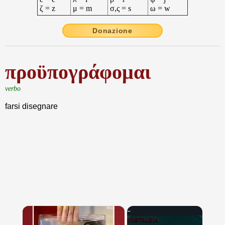
ζ = z
μ = m
σ,ς = s
ω = w
Donazione
προϋπογράφομαι
verbo
farsi disegnare
×