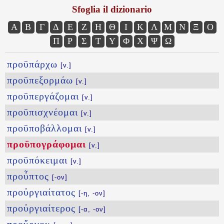
Sfoglia il dizionario
Α
Β
Γ
Δ
Ε
Ζ
Η
Θ
Ι
Κ
Λ
Μ
Ν
Ξ
Ο
Π
Ρ
Σ
Τ
Υ
Φ
Χ
Ψ
Ω
προϋπάρχω
[v.]
προϋπεξορμάω
[v.]
προϋπεργάζομαι
[v.]
προϋπισχνέομαι
[v.]
προϋποβάλλομαι
[v.]
προϋπογράφομαι
[v.]
προϋπόκειμαι
[v.]
προὖπτος
[-ον]
προὐργιαίτατος
[-η, -ον]
προὐργιαίτερος
[-α, -ον]