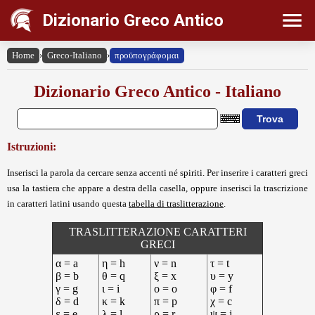
Dizionario Greco Antico
Home
›
Greco-Italiano
›
προϋπογράφομαι
Dizionario Greco Antico - Italiano
Istruzioni:
Inserisci la parola da cercare senza accenti né spiriti. Per inserire i caratteri greci
usa la tastiera che appare a destra della casella, oppure inserisci la trascrizione
in caratteri latini usando questa
tabella di traslitterazione
.
TRASLITTERAZIONE CARATTERI
GRECI
α = a
η = h
ν = n
τ = t
β = b
θ = q
ξ = x
υ = y
γ = g
ι = i
ο = o
φ = f
δ = d
κ = k
π = p
χ = c
ε = e
λ = l
ρ = r
ψ = j