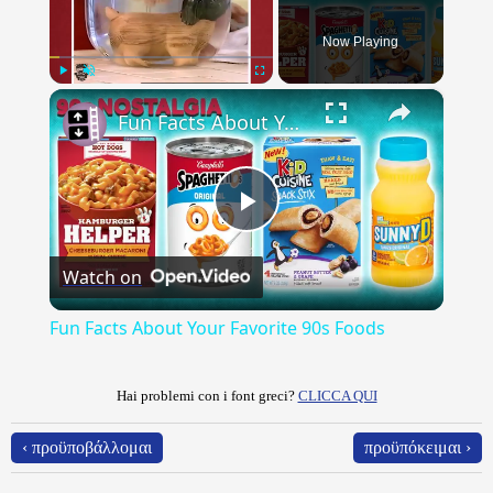
Now Playing
×
Play
Unmute
Fullscreen
Fun Facts About Your Favorite 90s Foods
Play
Watch on
Video
Fun Facts About Your Favorite 90s Foods
Hai problemi con i font greci?
CLICCA QUI
‹ προϋποβάλλομαι
προϋπόκειμαι ›