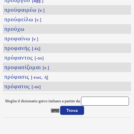
προὔργου
[agg.]
προϋφαιρέω
[v.]
προὐφείλω
[v.]
προύχω
προφαίνω
[v.]
προφανής
[-ές]
πρόφαντος
[-ον]
προφασίζομαι
[v.]
πρόφασις
[-εως, ἡ]
πρόφατος
[-ον]
Sfoglia il dizionario greco italiano a partire da:
{{ID:PROYPOGRAFOMAI100}}
---CACHE---