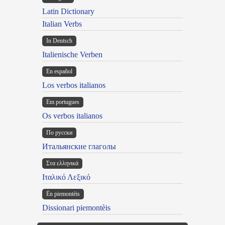
Latin Dictionary
Italian Verbs
In Deutsch
Italienische Verben
En español
Los verbos italianos
Em portugues
Os verbos italianos
По русски
Итальянские глаголы
Στα ελληνικά
Ιταλικό Λεξικό
Ën piemontèis
Dissionari piemontèis