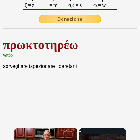
ζ = z
μ = m
σ,ς = s
ω = w
Donazione
πρωκτοτηρέω
verbo
sorvegliare ispezionare i deretani
×