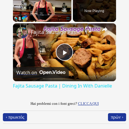
Now Playing
×
Play
Unmute
Fullscreen
Fajita Sausage Pasta | Dining In With Danielle
Play
Watch on
Video
Fajita Sausage Pasta | Dining In With Danielle
Hai problemi con i font greci?
CLICCA QUI
‹ πρωκτός
πρών ›