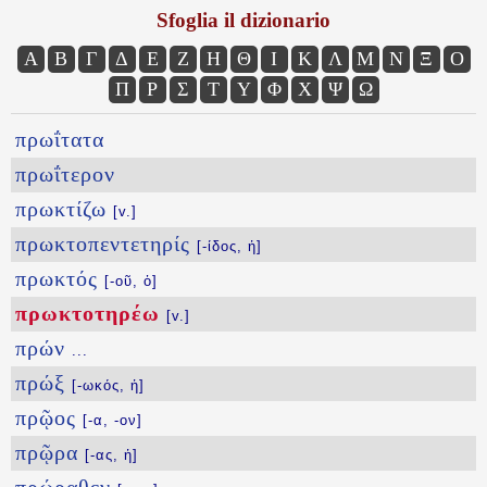
Sfoglia il dizionario
Α
Β
Γ
Δ
Ε
Ζ
Η
Θ
Ι
Κ
Λ
Μ
Ν
Ξ
Ο
Π
Ρ
Σ
Τ
Υ
Φ
Χ
Ψ
Ω
πρωΐτατα
πρωΐτερον
πρωκτίζω
[v.]
πρωκτοπεντετηρίς
[-ίδος, ἡ]
πρωκτός
[-οῦ, ὁ]
πρωκτοτηρέω
[v.]
πρών
...
πρώξ
[-ωκός, ἡ]
πρῷος
[-α, -ον]
πρῷρα
[-ας, ἡ]