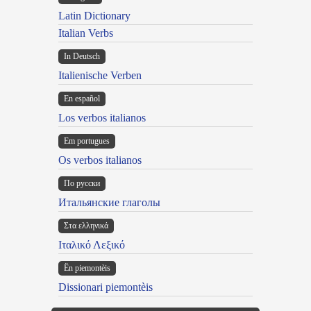
Latin Dictionary
Italian Verbs
In Deutsch
Italienische Verben
En español
Los verbos italianos
Em portugues
Os verbos italianos
По русски
Итальянские глаголы
Στα ελληνικά
Ιταλικό Λεξικό
Ën piemontèis
Dissionari piemontèis