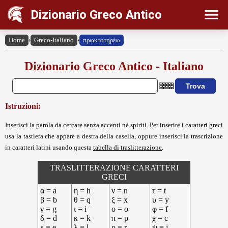
Dizionario Greco Antico
Home
›
Greco-Italiano
›
πρωκτοτηρέω
Dizionario Greco Antico - Italiano
Istruzioni:
Inserisci la parola da cercare senza accenti né spiriti. Per inserire i caratteri greci
usa la tastiera che appare a destra della casella, oppure inserisci la trascrizione
in caratteri latini usando questa
tabella di traslitterazione
.
TRASLITTERAZIONE CARATTERI
GRECI
α = a
η = h
ν = n
τ = t
β = b
θ = q
ξ = x
υ = y
γ = g
ι = i
ο = o
φ = f
δ = d
κ = k
π = p
χ = c
ε = e
λ = l
ρ = r
ψ = j