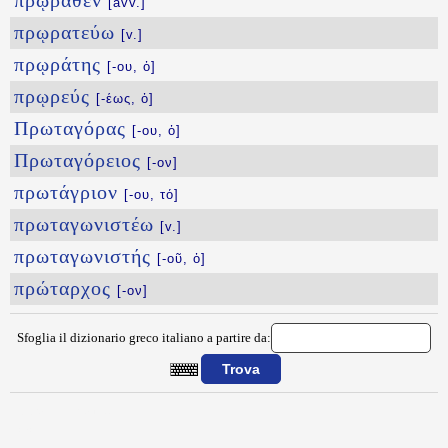
πρῴραθεν
[avv.]
πρῳρατεύω
[v.]
πρῳράτης
[-ου, ὁ]
πρῳρεύς
[-έως, ὁ]
Πρωταγόρας
[-ου, ὁ]
Πρωταγόρειος
[-ον]
πρωτάγριον
[-ου, τό]
πρωταγωνιστέω
[v.]
πρωταγωνιστής
[-οῦ, ὁ]
πρώταρχος
[-ον]
Sfoglia il dizionario greco italiano a partire da:
{{ID:PRWKTOTHREW100}}
---CACHE---