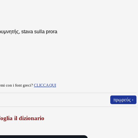
πρυμνητής, stava sulla prora
mi con i font greci?
CLICCA QUI
πρῳρεύς ›
oglia il dizionario