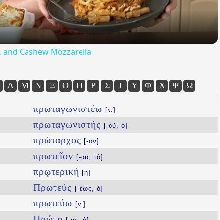
ta, and Cashew Mozzarella
Λ
Μ
Ν
Ξ
Ο
Π
Ρ
Σ
Τ
Υ
Φ
Χ
Ψ
Ω
πρωταγωνιστέω
[v.]
πρωταγωνιστής
[-οῦ, ὁ]
πρώταρχος
[-ον]
πρωτεῖον
[-ου, τό]
πρῳτερικὴ
[ἡ]
Πρωτεύς
[-έως, ὁ]
πρωτεύω
[v.]
Πρώτη
[-ης, ἡ]