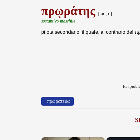
πρῳράτης
[-ου, ὁ]
sostantivo maschile
pilota secondario, il quale, al contrario del 
Hai proble
‹ πρῳρατεύω
Sf
×