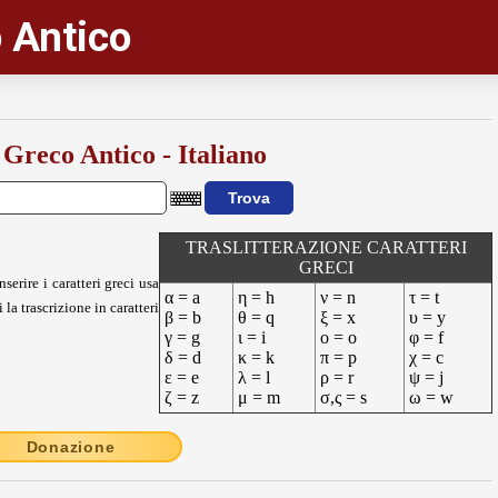
 Antico
 Greco Antico - Italiano
TRASLITTERAZIONE CARATTERI
GRECI
nserire i caratteri greci usa
α = a
η = h
ν = n
τ = t
 la trascrizione in caratteri
β = b
θ = q
ξ = x
υ = y
γ = g
ι = i
ο = o
φ = f
δ = d
κ = k
π = p
χ = c
ε = e
λ = l
ρ = r
ψ = j
ζ = z
μ = m
σ,ς = s
ω = w
Donazione