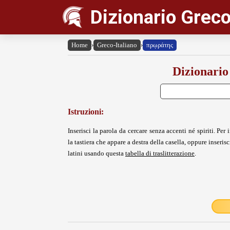
Dizionario Greco
Home
›
Greco-Italiano
›
πρῳράτης
Dizionario
Istruzioni:
Inserisci la parola da cercare senza accenti né spiriti. Per i
la tastiera che appare a destra della casella, oppure inserisci
latini usando questa
tabella di traslitterazione
.