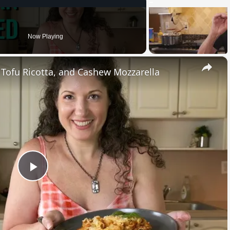
Now Playing
×
, Tofu Ricotta, and Cashew Mozzarella
Play
Video