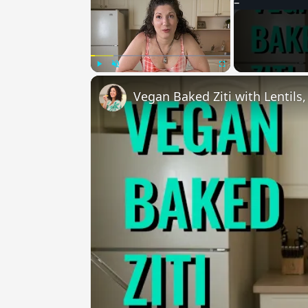
Play
Unmute
Fullscreen
Vegan Baked Ziti with Lentils