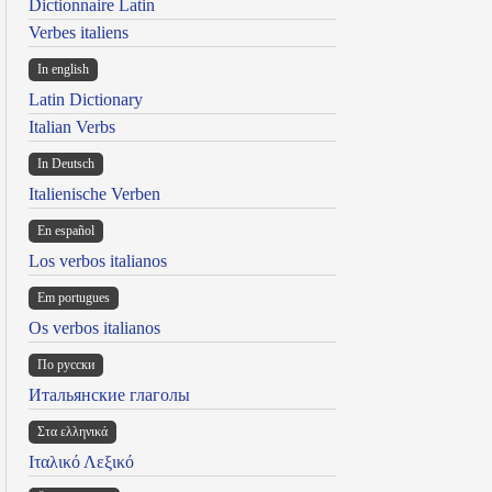
Dictionnaire Latin
Verbes italiens
In english
Latin Dictionary
Italian Verbs
In Deutsch
Italienische Verben
En español
Los verbos italianos
Em portugues
Os verbos italianos
По русски
Итальянские глаголы
Στα ελληνικά
Ιταλικό Λεξικό