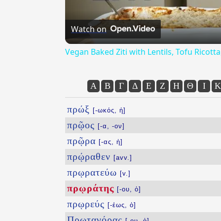
Watch on
Vegan Baked Ziti with Lentils, Tofu Ricot
Α
Β
Γ
Δ
Ε
Ζ
Η
Θ
Ι
Κ
πρώξ
[-ωκός, ἡ]
πρῷος
[-α, -ον]
πρῷρα
[-ας, ἡ]
πρῴραθεν
[avv.]
πρῳρατεύω
[v.]
πρῳράτης
[-ου, ὁ]
πρῳρεύς
[-έως, ὁ]
Πρωταγόρας
[-ου, ὁ]