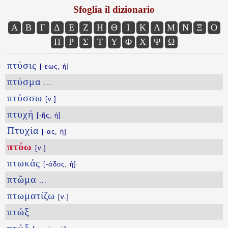
Sfoglia il dizionario
Α
Β
Γ
Δ
Ε
Ζ
Η
Θ
Ι
Κ
Λ
Μ
Ν
Ξ
Ο
Π
Ρ
Σ
Τ
Υ
Φ
Χ
Ψ
Ω
πτύσις
[-εως, ἡ]
πτύσμα
...
πτύσσω
[v.]
πτυχή
[-ῆς, ἡ]
Πτυχία
[-ας, ἡ]
πτύω
[v.]
πτωκάς
[-άδος, ἡ]
πτῶμα
...
πτωματίζω
[v.]
πτώξ
...