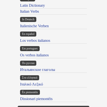
Latin Dictionary
Italian Verbs
In Deutsch
Italienische Verben
En español
Los verbos italianos
Em portugues
Os verbos italianos
По русски
Итальянские глаголы
Στα ελληνικά
Ιταλικό Λεξικό
Ën piemontèis
Dissionari piemontèis