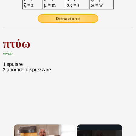
ζ = z
μ = m
σ,ς = s
ω = w
Donazione
πτύω
verbo
1
sputare
2
aborrire, disprezzare
×