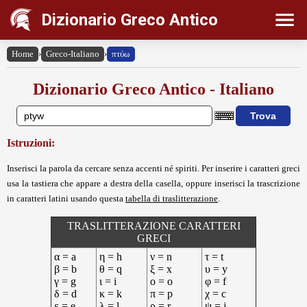
Dizionario Greco Antico
Home
›
Greco-Italiano
›
πτύω
Dizionario Greco Antico - Italiano
Istruzioni:
Inserisci la parola da cercare senza accenti né spiriti. Per inserire i caratteri greci
usa la tastiera che appare a destra della casella, oppure inserisci la trascrizione
in caratteri latini usando questa
tabella di traslitterazione
.
TRASLITTERAZIONE CARATTERI
GRECI
α = a
η = h
ν = n
τ = t
β = b
θ = q
ξ = x
υ = y
γ = g
ι = i
ο = o
φ = f
δ = d
κ = k
π = p
χ = c
ε = e
λ = l
ρ = r
ψ = j