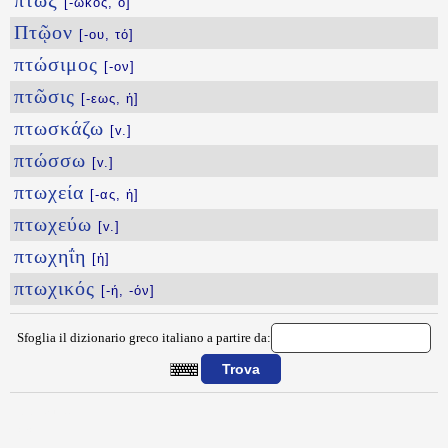
πτώξ
[-ωκός, ὁ]
Πτῷον
[-ου, τό]
πτώσιμος
[-ον]
πτῶσις
[-εως, ἡ]
πτωσκάζω
[v.]
πτώσσω
[v.]
πτωχεία
[-ας, ἡ]
πτωχεύω
[v.]
πτωχηΐη
[ἡ]
πτωχικός
[-ή, -όν]
Sfoglia il dizionario greco italiano a partire da:
{{ID:PTYW100}}
---CACHE---