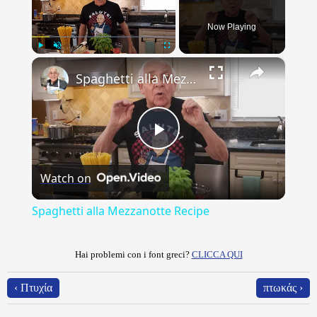
Now Playing
×
Play
Unmute
Fullscreen
Spaghetti alla Mezzanotte Recipe
Play
Watch on
Video
Spaghetti alla Mezzanotte Recipe
Hai problemi con i font greci?
CLICCA QUI
‹ Πτυχία
πτωκάς ›