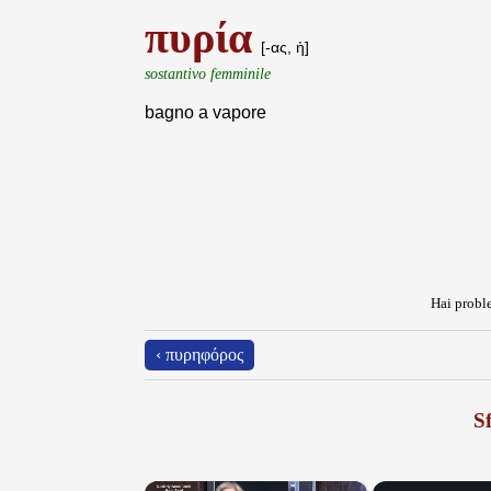
πυρία
[-ας, ἡ]
sostantivo femminile
bagno a vapore
Hai proble
‹ πυρηφόρος
Sf
×