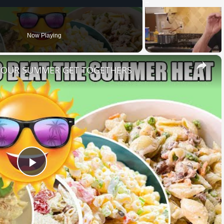
Now Playing
×
 YOUR SUMMER GET TOGETHERS
Play
Video