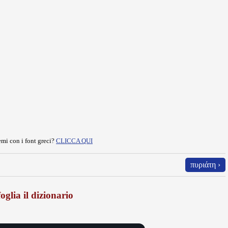
mi con i font greci?
CLICCA QUI
πυριάτη ›
oglia il dizionario