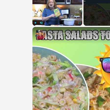
Play
Unmute
Fullscreen
PERFECT PASTA SALADS FOR