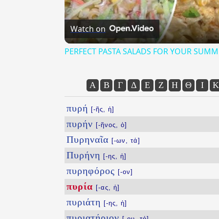
Watch on
PERFECT PASTA SALADS FOR YOUR SUMM
Α
Β
Γ
Δ
Ε
Ζ
Η
Θ
Ι
Κ
πυρή
[-ῆς, ἡ]
πυρήν
[-ῆνος, ὁ]
Πυρηναῖα
[-ων, τά]
Πυρήνη
[-ης, ἡ]
πυρηφόρος
[-ον]
πυρία
[-ας, ἡ]
πυριάτη
[-ης, ἡ]
πυριατήριον
[-ου, τό]