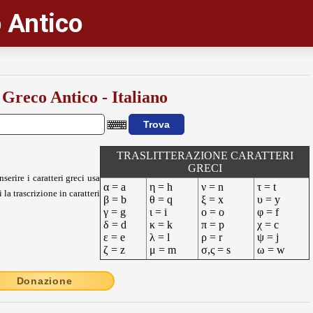
 Antico
 Greco Antico - Italiano
TRASLITTERAZIONE CARATTERI
GRECI
nserire i caratteri greci usa
α = a
η = h
ν = n
τ = t
 la trascrizione in caratteri
β = b
θ = q
ξ = x
υ = y
γ = g
ι = i
ο = o
φ = f
δ = d
κ = k
π = p
χ = c
ε = e
λ = l
ρ = r
ψ = j
ζ = z
μ = m
σ,ς = s
ω = w
Donazione