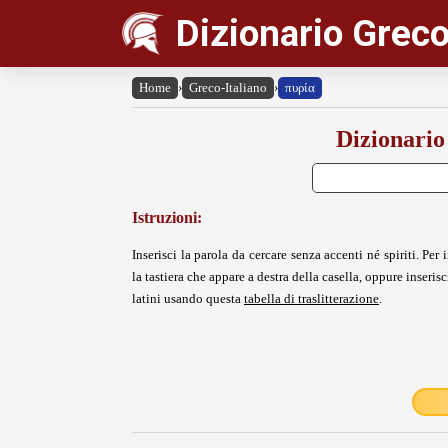
Dizionario Greco
Home
›
Greco-Italiano
›
πυρία
Dizionario
Istruzioni:
Inserisci la parola da cercare senza accenti né spiriti. Per i
la tastiera che appare a destra della casella, oppure inserisci
latini usando questa
tabella di traslitterazione
.