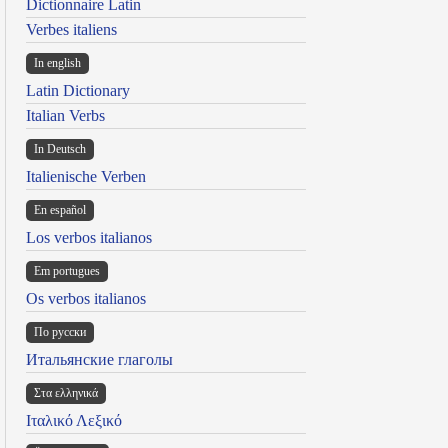
Dictionnaire Latin
Verbes italiens
In english
Latin Dictionary
Italian Verbs
In Deutsch
Italienische Verben
En español
Los verbos italianos
Em portugues
Os verbos italianos
По русски
Итальянские глаголы
Στα ελληνικά
Ιταλικό Λεξικό