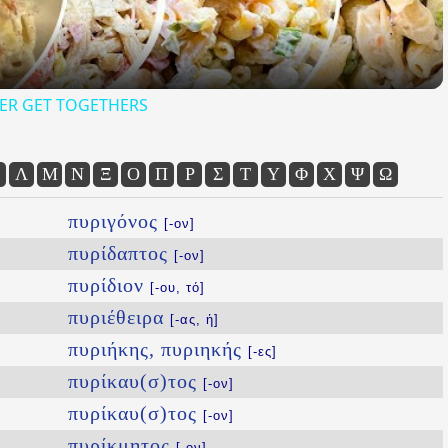
ER GET TOGETHERS
Λ
Μ
Ν
Ξ
Ο
Π
Ρ
Σ
Τ
Υ
Φ
Χ
Ψ
Ω
πυριγόνος
[-ον]
πυρίδαπτος
[-ον]
πυρίδιον
[-ου, τό]
πυριέθειρα
[-ας, ἡ]
πυριήκης, πυριηκής
[-ες]
πυρίκαυ(σ)τος
[-ον]
πυρίκαυ(σ)τος
[-ον]
πυρίκμητος
[-ον]