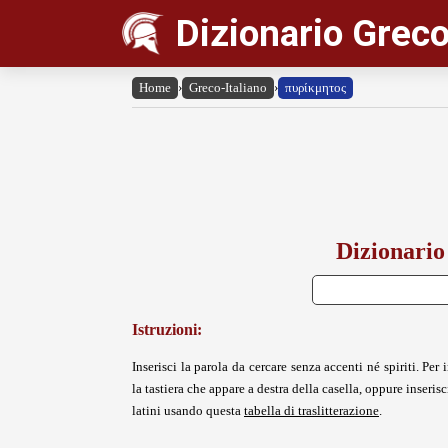
Dizionario Greco
Home
›
Greco-Italiano
›
πυρίκμητος
Dizionario
Istruzioni:
Inserisci la parola da cercare senza accenti né spiriti. Per i
la tastiera che appare a destra della casella, oppure inserisci
latini usando questa
tabella di traslitterazione
.