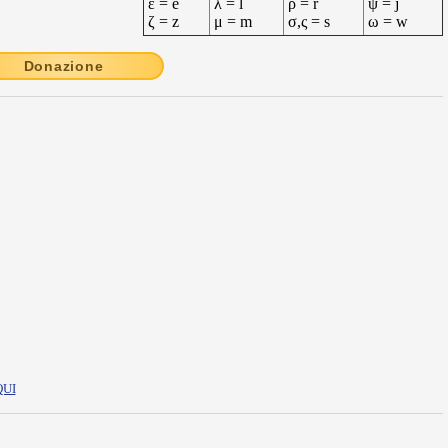
ε = e
λ = l
ρ = r
ψ = j
ζ = z
μ = m
σ,ς = s
ω = w
Donazione
QUI