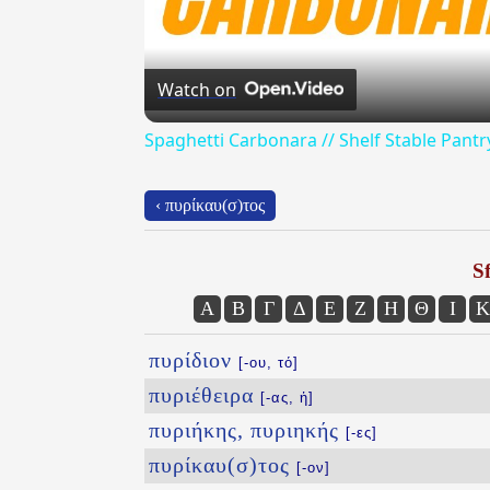
Watch on
Spaghetti Carbonara // Shelf Stable Pantr
‹ πυρίκαυ(σ)τος
Sf
Α
Β
Γ
Δ
Ε
Ζ
Η
Θ
Ι
Κ
πυρίδιον
[-ου, τό]
πυριέθειρα
[-ας, ἡ]
πυριήκης, πυριηκής
[-ες]
πυρίκαυ(σ)τος
[-ον]