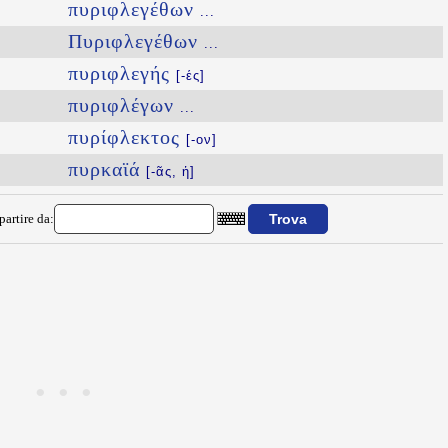
πυριφλεγέθων
...
Πυριφλεγέθων
...
πυριφλεγής
[-ές]
πυριφλέγων
...
πυρίφλεκτος
[-ον]
πυρκαϊά
[-ᾶς, ἡ]
partire da: