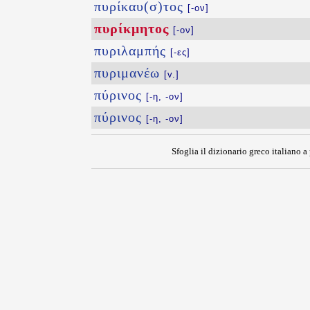
πυρίκαυ(σ)τος
[-ον]
πυρίκμητος
[-ον]
πυριλαμπής
[-ες]
πυριμανέω
[v.]
πύρινος
[-η, -ον]
πύρινος
[-η, -ον]
Sfoglia il dizionario greco italiano a 