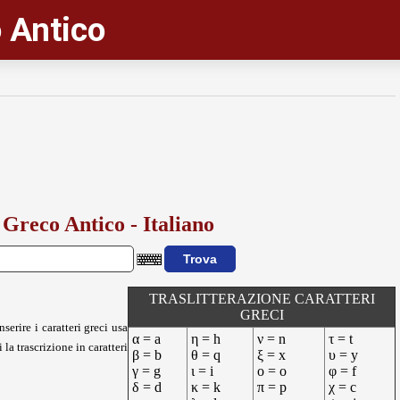
 Antico
 Greco Antico - Italiano
TRASLITTERAZIONE CARATTERI
GRECI
nserire i caratteri greci usa
α = a
η = h
ν = n
τ = t
 la trascrizione in caratteri
β = b
θ = q
ξ = x
υ = y
γ = g
ι = i
ο = o
φ = f
δ = d
κ = k
π = p
χ = c