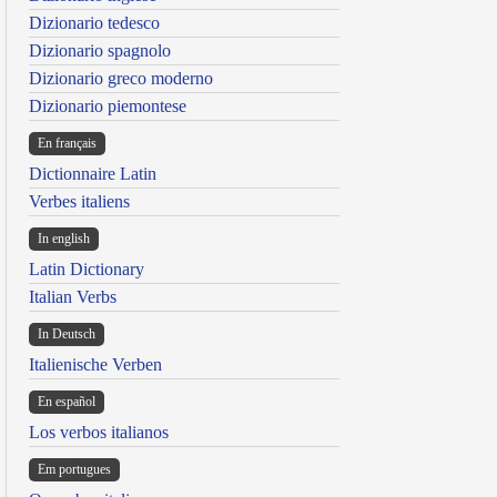
Dizionario tedesco
Dizionario spagnolo
Dizionario greco moderno
Dizionario piemontese
En français
Dictionnaire Latin
Verbes italiens
In english
Latin Dictionary
Italian Verbs
In Deutsch
Italienische Verben
En español
Los verbos italianos
Em portugues