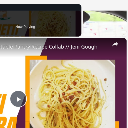
Now Playing
×
Stable Pantry Recipe Collab // Jeni Gough
Play
Video