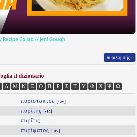
y Recipe Collab // Jeni Gough
πυριλαμπής ›
oglia il dizionario
Λ
Μ
Ν
Ξ
Ο
Π
Ρ
Σ
Τ
Υ
Φ
Χ
Ψ
Ω
πυρίστακτος
[-ον]
πυρίτης
[-ες]
πυρῖτις
...
πυρίφατος
[-ον]