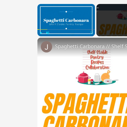
×
Play
Unmute
Fullscreen
Spaghetti Carbonara // Shelf 