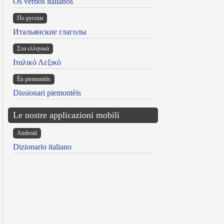
Os verbos italianos
По русски
Итальянские глаголы
Στα ελληνικά
Ιταλικό Λεξικό
Ën piemontèis
Dissionari piemontèis
Le nostre applicazioni mobili
Android
Dizionario italiano