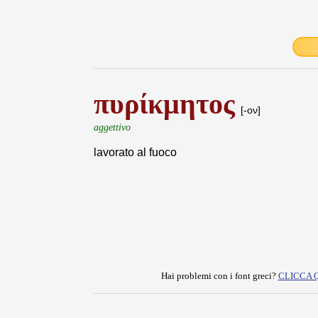
πυρίκμητος
[-ον]
aggettivo
lavorato al fuoco
Hai problemi con i font greci?
CLICCA 