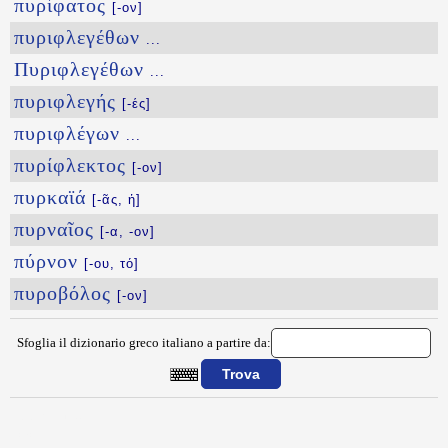
πυρίφατος
[-ον]
πυριφλεγέθων
...
Πυριφλεγέθων
...
πυριφλεγής
[-ές]
πυριφλέγων
...
πυρίφλεκτος
[-ον]
πυρκαϊά
[-ᾶς, ἡ]
πυρναῖος
[-α, -ον]
πύρνον
[-ου, τό]
πυροβόλος
[-ον]
Sfoglia il dizionario greco italiano a partire da:
{{ID:PYRINOS100}}
---CACHE---