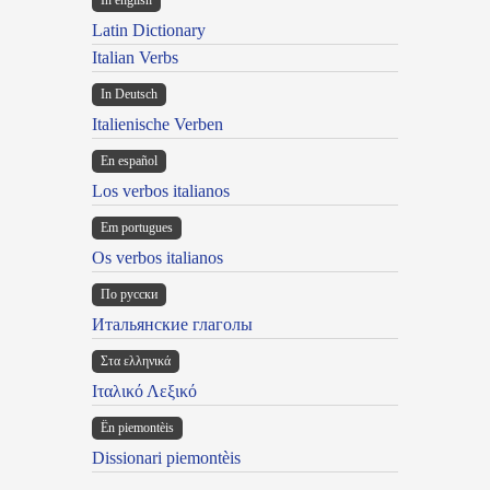
In english
Latin Dictionary
Italian Verbs
In Deutsch
Italienische Verben
En español
Los verbos italianos
Em portugues
Os verbos italianos
По русски
Итальянские глаголы
Στα ελληνικά
Ιταλικό Λεξικό
Ën piemontèis
Dissionari piemontèis