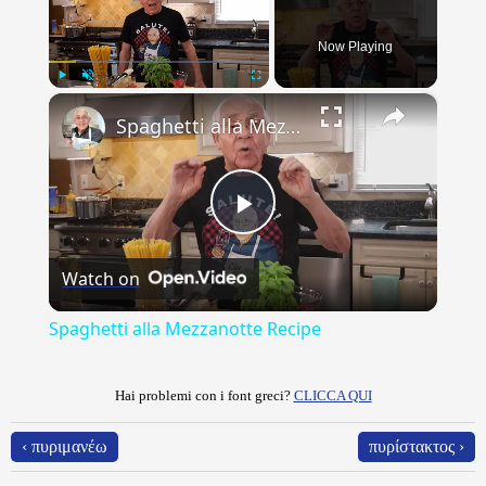
Now Playing
×
Play
Unmute
Fullscreen
Spaghetti alla Mezzanotte Recipe
Play
Watch on
Video
Spaghetti alla Mezzanotte Recipe
Hai problemi con i font greci?
CLICCA QUI
‹ πυριμανέω
πυρίστακτος ›