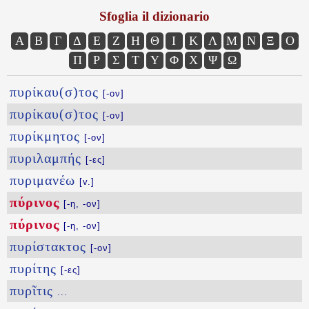
Sfoglia il dizionario
Α
Β
Γ
Δ
Ε
Ζ
Η
Θ
Ι
Κ
Λ
Μ
Ν
Ξ
Ο
Π
Ρ
Σ
Τ
Υ
Φ
Χ
Ψ
Ω
πυρίκαυ(σ)τος
[-ον]
πυρίκαυ(σ)τος
[-ον]
πυρίκμητος
[-ον]
πυριλαμπής
[-ες]
πυριμανέω
[v.]
πύρινος
[-η, -ον]
πύρινος
[-η, -ον]
πυρίστακτος
[-ον]
πυρίτης
[-ες]
πυρῖτις
...