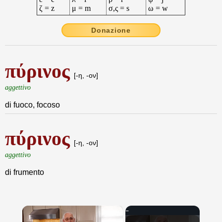
ζ = z
μ = m
σ,ς = s
ω = w
Donazione
πύρινος
[-η, -ον]
aggettivo
di fuoco, focoso
πύρινος
[-η, -ον]
aggettivo
di frumento
×