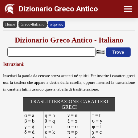
Dizionario Greco Antico
Home
›
Greco-Italiano
›
πύρινος
Dizionario Greco Antico - Italiano
Istruzioni:
Inserisci la parola da cercare senza accenti né spiriti. Per inserire i caratteri greci
usa la tastiera che appare a destra della casella, oppure inserisci la trascrizione
in caratteri latini usando questa
tabella di traslitterazione
.
TRASLITTERAZIONE CARATTERI
GRECI
α = a
η = h
ν = n
τ = t
β = b
θ = q
ξ = x
υ = y
γ = g
ι = i
ο = o
φ = f
δ = d
κ = k
π = p
χ = c
ε = e
λ = l
ρ = r
ψ = j