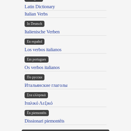
Latin Dictionary
Italian Verbs
In Deutsch
Italienische Verben
En español
Los verbos italianos
Em portugues
Os verbos italianos
По русски
Итальянские глаголы
Στα ελληνικά
Ιταλικό Λεξικό
Ën piemontèis
Dissionari piemontèis