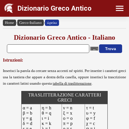
Dizionario Greco Antico
Home
›
Greco-Italiano
›
ὠρεύω
Dizionario Greco Antico - Italiano
Istruzioni:
Inserisci la parola da cercare senza accenti né spiriti. Per inserire i caratteri greci
usa la tastiera che appare a destra della casella, oppure inserisci la trascrizione
in caratteri latini usando questa
tabella di traslitterazione
.
TRASLITTERAZIONE CARATTERI
GRECI
α = a
η = h
ν = n
τ = t
β = b
θ = q
ξ = x
υ = y
γ = g
ι = i
ο = o
φ = f
δ = d
κ = k
π = p
χ = c
ε = e
λ = l
ρ = r
ψ = j