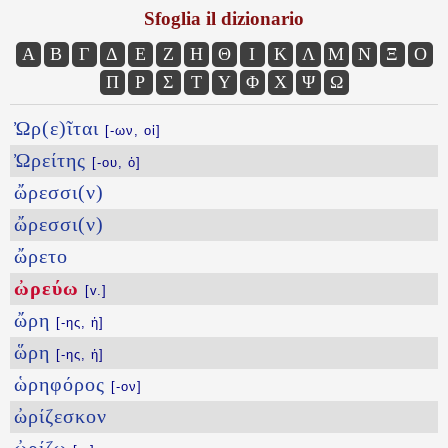
Sfoglia il dizionario
Α
Β
Γ
Δ
Ε
Ζ
Η
Θ
Ι
Κ
Λ
Μ
Ν
Ξ
Ο
Π
Ρ
Σ
Τ
Υ
Φ
Χ
Ψ
Ω
Ὠρ(ε)ῖται
[-ων, οἱ]
Ὠρείτης
[-ου, ὁ]
ὤρεσσι(ν)
ὤρεσσι(ν)
ὤρετο
ὠρεύω
[v.]
ὤρη
[-ης, ἡ]
ὥρη
[-ης, ἡ]
ὡρηφόρος
[-ον]
ὠρίζεσκον