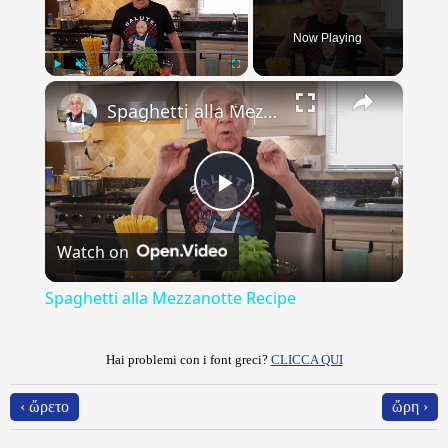
Now Playing
×
Play
Unmute
Fullscreen
Spaghetti alla Mezzanotte Recipe
Play
Watch on
Video
Spaghetti alla Mezzanotte Recipe
Hai problemi con i font greci?
CLICCA QUI
‹ ὤρετο
ὤρη ›