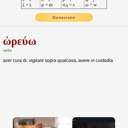
ζ = z
μ = m
σ,ς = s
ω = w
Donazione
ὠρεύω
verbo
aver cura di, vigilare sopra qualcosa, avere in custodia
×