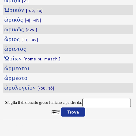
ὠρίζω
[v.]
Ὠρικόν
[-οῦ, τό]
ὡρικός
[-ή, -όν]
ὡρικῶς
[avv.]
ὥριος
[-α, -ον]
ὤριστος
Ὠρίων
[nome pr. masch.]
ὡρμέαται
ὡρμέατο
ὡρολογεῖον
[-ου, τό]
Sfoglia il dizionario greco italiano a partire da:
{{ID:WREYW100}}
---CACHE---