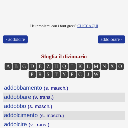
Hai problemi con i font greci?
CLICCA QUI
‹ addolcire
addolorare ›
Sfoglia il dizionario
A
B
G
D
E
Z
H
Q
I
K
L
M
N
X
O
P
R
S
T
Y
F
C
J
W
addobbamento
(s. masch.)
addobbare
(v. trans.)
addobbo
(s. masch.)
addolcimento
(s. masch.)
addolcire
(v. trans.)