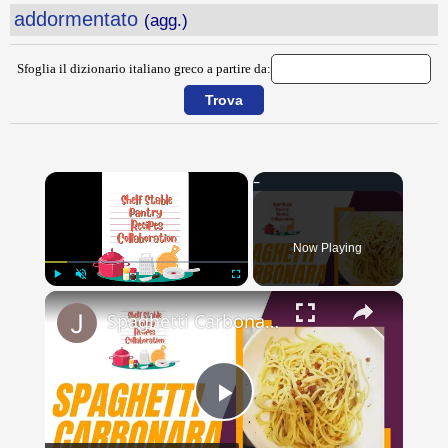
addormentato
(agg.)
Sfoglia il dizionario italiano greco a partire da:
×
Now Playing
×
Play
Unmute
Fullscreen
Spaghetti Carbonara // Shelf Stable Pantry Recipe Collab // Jeni Gough
Play