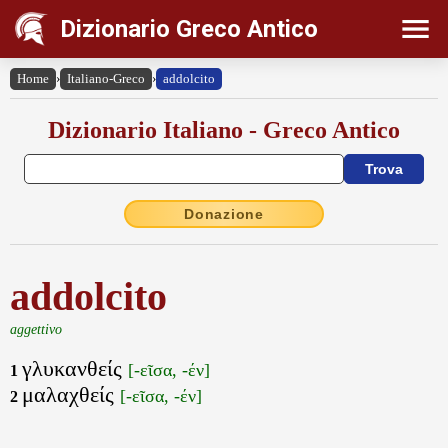
Dizionario Greco Antico
Home
›
Italiano-Greco
›
addolcito
Dizionario Italiano - Greco Antico
Donazione
addolcito
aggettivo
γλυκανθείς
[-εῖσα, -έν]
1
μαλαχθείς
[-εῖσα, -έν]
2