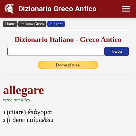
Dizionario Greco Antico
Home
›
Italiano-Greco
›
allegare
Dizionario Italiano - Greco Antico
Donazione
allegare
verbo transitivo
(citare) ἐπάγομαι
1
(i denti) αἰμωδέω
2