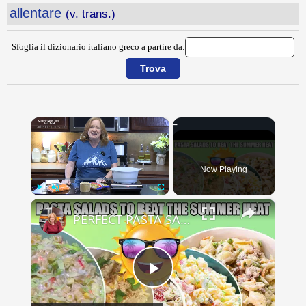
allentare
(v. trans.)
Sfoglia il dizionario italiano greco a partire da:
×
Now Playing
×
Play
Unmute
Fullscreen
PERFECT PASTA SALADS FOR YOUR SUMMER GET TOGETHERS
Play