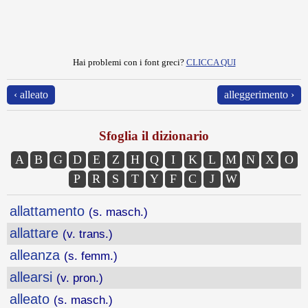
Hai problemi con i font greci?
CLICCA QUI
‹ alleato
alleggerimento ›
Sfoglia il dizionario
A
B
G
D
E
Z
H
Q
I
K
L
M
N
X
O
P
R
S
T
Y
F
C
J
W
allattamento
(s. masch.)
allattare
(v. trans.)
alleanza
(s. femm.)
allearsi
(v. pron.)
alleato
(s. masch.)