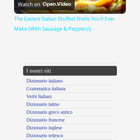
Watch on
Video
The Easiest Italian Stuffed Shells You’ll Ever
Make (With Sausage & Peppers!)
{{ID:ALLEGGERIMENTO100}}
---CACHE---
I nostri siti
Dizionario italiano
Grammatica italiana
Verbi Italiani
Dizionario latino
Dizionario greco antico
Dizionario francese
Dizionario inglese
Dizionario tedesco