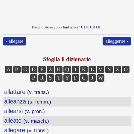
Hai problemi con i font greci?
CLICCA QUI
‹ allegare
alleggerire ›
Sfoglia il dizionario
A
B
G
D
E
Z
H
Q
I
K
L
M
N
X
O
P
R
S
T
Y
F
C
J
W
allattare
(v. trans.)
alleanza
(s. femm.)
allearsi
(v. pron.)
alleato
(s. masch.)
allegare
(v. trans.)