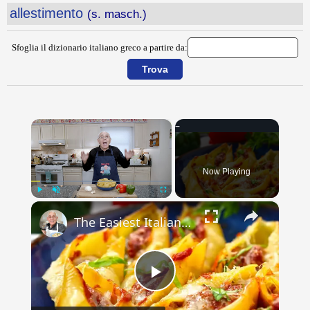
allestimento
(s. masch.)
Sfoglia il dizionario italiano greco a partire da:
×
Now Playing
×
Play
Unmute
Fullscreen
The Easiest Italian Stuffed Shells You’ll Ever Make (With Sausage & Peppers!)
Play