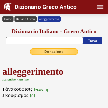
Dizionario Greco Antico
Home
›
Italiano-Greco
›
alleggerimento
Dizionario Italiano - Greco Antico
Donazione
alleggerimento
sostantivo maschile
ἀνακούφισις
[-εως, ἡ]
1
κουφισμός
[ὁ]
2