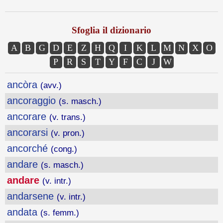
Sfoglia il dizionario
A
B
G
D
E
Z
H
Q
I
K
L
M
N
X
O
P
R
S
T
Y
F
C
J
W
ancòra
(avv.)
ancoraggio
(s. masch.)
ancorare
(v. trans.)
ancorarsi
(v. pron.)
ancorché
(cong.)
andare
(s. masch.)
andare
(v. intr.)
andarsene
(v. intr.)
andata
(s. femm.)