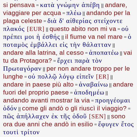
κατὰ γνώμην ἀπέβη
si pensava
andare,
=
||
πλέω
viaggiare per acqua
andando per la
=
||
διὰ δ' αἰθερίας στείχοντε
plaga celeste
=
πλακός
οὐ
questo abito non mi va
[EUR]
||
=
πρέπει μοι ἡ ἐσθής
ὁ
il fiume va nel mare
||
=
ποταμὸς ἐμβάλλει εἰς τὴν θάλατταν
||
ἀποπατέω
andare alla latrina, al cesso
vai
=
||
ἔρχει παρὰ τὸν
tu da Protagora?
=
Πρωταγόραν
per non andare troppo per le
||
οὐ πολλῷ λόγῳ εἰπεῖν
lunghe
[ER]
=
||
ἀναβαίνω
andare in paese più alto
andare
=
||
ἀποδημέω
fuori del proprio paese
=
||
προηγέομαι
andando avanti mostrar la via
=
ὁδόν
come gli andò o gli riuscì il viaggio?
||
=
πῶς ἀπήλλαχεν ἐκ τῆς ὁδοῦ
sono
[SEN]
||
ἔφυγεν ἔτος
ora due anni che andò in esilio
=
τουτὶ τρίτον