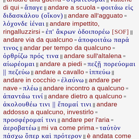
ἄπαγε
φοιτάω εἰς
di qui
andare a scuola
=
||
=
διδασκάλου (οἴκον)
andare all'agguato
||
=
λόχονδε ἰέναι
andare impettito,
||
ἐπ' ἄκρων ὁδοιπορέω
ringalluzzirsi
[SOF]
=
||
ἀποφοιτάω παρἀ
andare via da qualcuno
=
τινος
andar per tempo da qualcuno
||
=
ὀρθρίζω πρός τινα
andare sull'altalena
||
=
αἰωρέομαι
πεζῇ πορεύομαι
andare a piedi
||
=
|| πεζεύω
ἱππεύω
andare a cavallo
||
=
||
ἐλαύνω
andare in cocchio
andare per
=
||
πλέω
nave
andare incontro a qualcuno
=
||
=
ἀπαντάω τινί
andare dietro a qualcuno
||
=
ἀκολουθέω τινι || ἕπομαί τινι
andare
||
addosso a qualcuno, investirlo
=
προσφέρομαί τινι
andare per l'aria
||
=
ἀεροβατέω
ταὐτὸν
mi va come prima
||
=
πάσχω ὅπερ καὶ πρότερον
è andata come
||