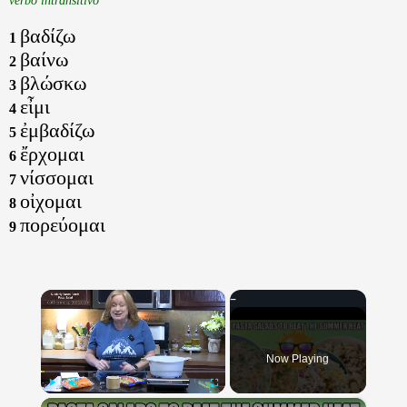
βαδίζω
1
βαίνω
2
βλώσκω
3
εἶμι
4
ἐμβαδίζω
5
ἔρχομαι
6
νίσσομαι
7
οἰχομαι
8
πορεύομαι
9
×
Now Playing
×
Play
Unmute
Fullscreen