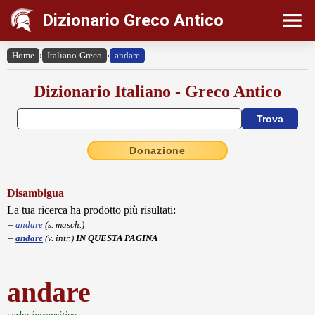
Dizionario Greco Antico
Home
›
Italiano-Greco
›
andare
Dizionario Italiano - Greco Antico
Donazione
Disambigua
La tua ricerca ha prodotto più risultati:
andare
(s. masch.)
andare
(v. intr.)
IN QUESTA PAGINA
andare
verbo intransitivo