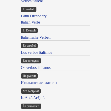
Verbes italiens
In english
Latin Dictionary
Italian Verbs
In Deutsch
Italienische Verben
En español
Los verbos italianos
Em portugues
Os verbos italianos
По русски
Итальянские глаголы
Στα ελληνικά
Ιταλικό Λεξικό
Ën piemontèis