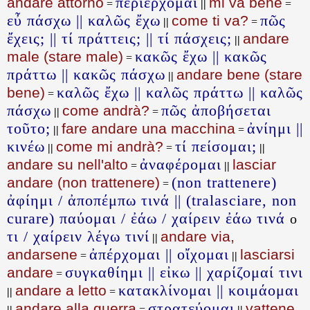
περιέρχομαι
andare attorno
mi va bene
=
||
=
εὖ πάσχω || καλῶς ἔχω
πῶς
come ti va?
||
=
ἔχεις; || τί πράττεις; || τί πάσχεις;
andare
||
κακῶς ἔχω || κακῶς
male (stare male)
=
πράττω || κακῶς πάσχω
andare bene (stare
||
καλῶς ἔχω || καλῶς πράττω || καλῶς
bene)
=
πάσχω
πῶς ἀποβήσεται
come andrà?
||
=
τοῦτο;
ἀνίημι ||
fare andare una macchina
||
=
κινέω
τί πείσομαι;
come mi andrà?
||
=
||
ἀναφέρομαι
andare su nell'alto
lasciar
=
||
(non trattenere)
andare (non trattenere)
=
ἀφίημι / ἀποπέμπω τινά || (tralasciare, non
curare) παύομαι / ἐάω / χαίρειν ἐάω τινά
o
τι / χαίρειν λέγω τινί
andare via,
||
ἀπέρχομαι || οἴχομαι
andarsene
lasciarsi
=
||
συγκαθίημι || εἰκω || χαρίζομαί τινι
andare
=
κατακλίνομαι || κοιμάομαι
andare a letto
||
=
στρατεύομαι
andare alla guerra
vattene
||
=
||