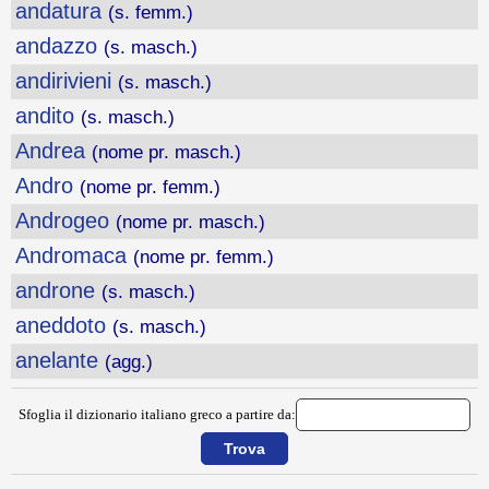
andatura
(s. femm.)
andazzo
(s. masch.)
andirivieni
(s. masch.)
andito
(s. masch.)
Andrea
(nome pr. masch.)
Andro
(nome pr. femm.)
Androgeo
(nome pr. masch.)
Andromaca
(nome pr. femm.)
androne
(s. masch.)
aneddoto
(s. masch.)
anelante
(agg.)
Sfoglia il dizionario italiano greco a partire da: