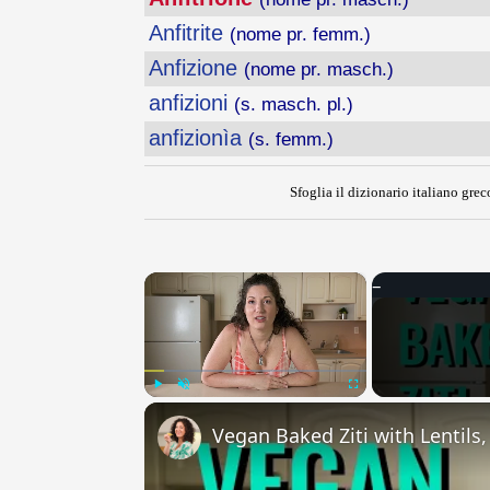
Anfitrite
(nome pr. femm.)
Anfizione
(nome pr. masch.)
anfizioni
(s. masch. pl.)
anfizionìa
(s. femm.)
Sfoglia il dizionario italiano greco
×
Play
Unmute
Fullscreen
Vegan Baked Ziti with Lentils