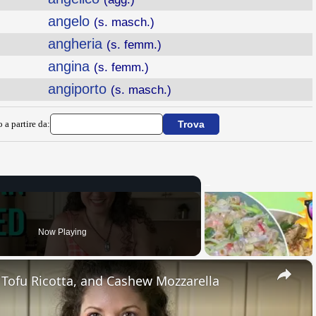
angelo
(s. masch.)
angheria
(s. femm.)
angina
(s. femm.)
angiporto
(s. masch.)
 a partire da:
Now Playing
×
, Tofu Ricotta, and Cashew Mozzarella