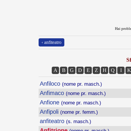
Hai proble
‹ anfiteatro
Sf
A
B
G
D
E
Z
H
Q
I
K
Anfiloco
(nome pr. masch.)
Anfimaco
(nome pr. masch.)
Anfione
(nome pr. masch.)
Anfipoli
(nome pr. femm.)
anfiteatro
(s. masch.)
Anfitrione
(nome pr. masch.)