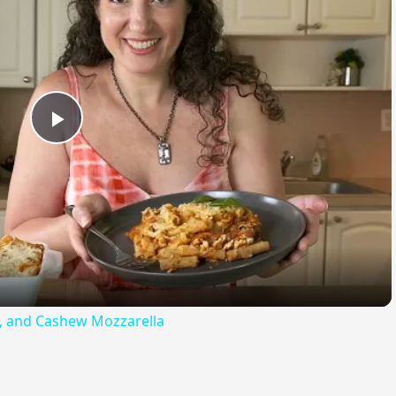
Play
Video
ta, and Cashew Mozzarella