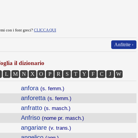
mi con i font greci?
CLICCA QUI
Anfitrite ›
oglia il dizionario
L
M
N
X
O
P
R
S
T
Y
F
C
J
W
anfora
(s. femm.)
anforetta
(s. femm.)
anfratto
(s. masch.)
Anfriso
(nome pr. masch.)
angariare
(v. trans.)
angelico
(agg.)