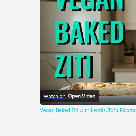
Watch on
Vegan Baked Ziti with Lentils, Tofu Ricot
{{ID:ANFITRIONE100}}
---CACHE---