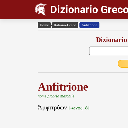
Dizionario Greco
Home
›
Italiano-Greco
›
Anfitrione
Dizionario
Anfitrione
nome proprio maschile
Ἀμφιτρύων
[-ωνος, ὁ]