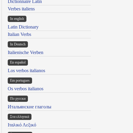
Dictionnaire Latin
Verbes italiens
In english
Latin Dictionary
Italian Verbs
In Deutsch
Italienische Verben
En español
Los verbos italianos
Em portugues
Os verbos italianos
По русски
Итальянские глаголы
Στα ελληνικά
Ιταλικό Λεξικό