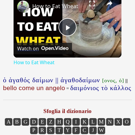
How to Eat Wheat
Play
Watch on
Video
How to Eat Wheat
ὁ ἀγαθός δαίμων || ἀγαθοδαίμων
[ονος, ὁ]
||
δαιμόνιος τὸ κάλλος
bello come un angelo
=
Sfoglia il dizionario
A
B
G
D
E
Z
H
Q
I
K
L
M
N
X
O
P
R
S
T
Y
F
C
J
W