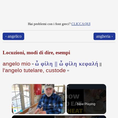
Hai problemi con i font greci?
CLICCA QUI
‹ angelico
angheria ›
Locuzioni, modi di dire, esempi
ὦ φίλη || ὦ φίλη κεφαλή
angelo mio
=
||
l'angelo tutelare, custode
=
×
Now Playing
×
Play
Unmute
Fullscreen