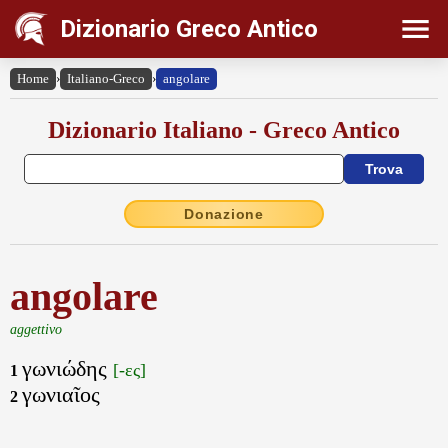
Dizionario Greco Antico
Home
›
Italiano-Greco
›
angolare
Dizionario Italiano - Greco Antico
Donazione
angolare
aggettivo
γωνιώδης
[-ες]
1
γωνιαῖος
2