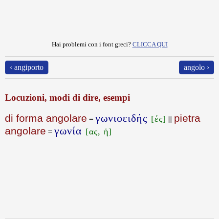
Hai problemi con i font greci?
CLICCA QUI
‹ angiporto
angolo ›
Locuzioni, modi di dire, esempi
γωνιοειδής
di forma angolare
pietra
[ές]
=
||
γωνία
angolare
[ας, ἡ]
=