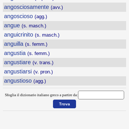
angosciosamente
(avv.)
angoscioso
(agg.)
angue
(s. masch.)
anguicrinito
(s. masch.)
anguilla
(s. femm.)
angustia
(s. femm.)
angustiare
(v. trans.)
angustiarsi
(v. pron.)
angustioso
(agg.)
Sfoglia il dizionario italiano greco a partire da:
{{ID:ANGOLARE100}}
---CACHE---