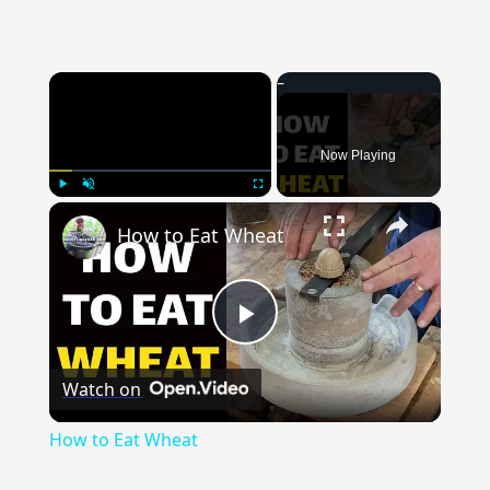
×
Now Playing
×
Play
Unmute
Fullscreen
How to Eat Wheat
Play
Watch on
Video
How to Eat Wheat