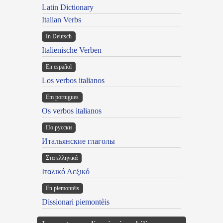
Latin Dictionary
Italian Verbs
In Deutsch
Italienische Verben
En español
Los verbos italianos
Em portugues
Os verbos italianos
По русски
Итальянские глаголы
Στα ελληνικά
Ιταλικό Λεξικό
Ën piemontèis
Dissionari piemontèis