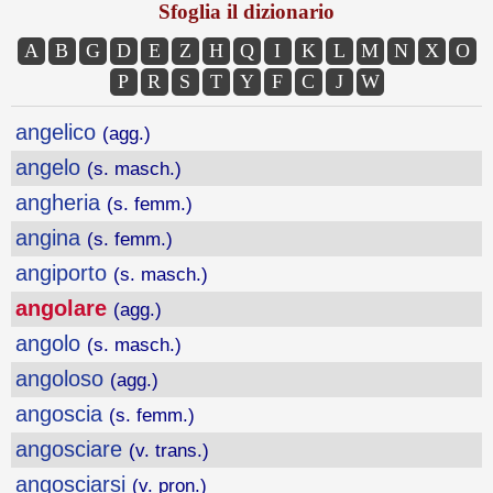
Sfoglia il dizionario
A
B
G
D
E
Z
H
Q
I
K
L
M
N
X
O
P
R
S
T
Y
F
C
J
W
angelico
(agg.)
angelo
(s. masch.)
angheria
(s. femm.)
angina
(s. femm.)
angiporto
(s. masch.)
angolare
(agg.)
angolo
(s. masch.)
angoloso
(agg.)
angoscia
(s. femm.)
angosciare
(v. trans.)
angosciarsi
(v. pron.)