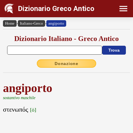
Dizionario Greco Antico
Home
›
Italiano-Greco
›
angiporto
Dizionario Italiano - Greco Antico
Donazione
angiporto
sostantivo maschile
στενωπός
[ὁ]