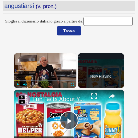
angustiarsi
(v. pron.)
Sfoglia il dizionario italiano greco a partire da:
×
Now Playing
×
Play
Unmute
Fullscreen
Fun Facts About Your Favorite 90s Foods
Play