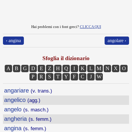
Hai problemi con i font greci?
CLICCA QUI
‹ angina
angolare ›
Sfoglia il dizionario
A
B
G
D
E
Z
H
Q
I
K
L
M
N
X
O
P
R
S
T
Y
F
C
J
W
angariare
(v. trans.)
angelico
(agg.)
angelo
(s. masch.)
angheria
(s. femm.)
angina
(s. femm.)