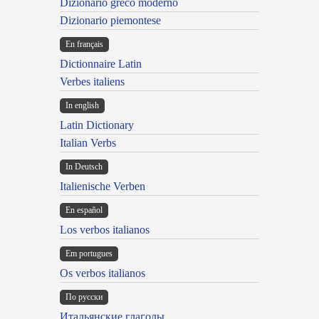
Dizionario greco moderno
Dizionario piemontese
En français
Dictionnaire Latin
Verbes italiens
In english
Latin Dictionary
Italian Verbs
In Deutsch
Italienische Verben
En español
Los verbos italianos
Em portugues
Os verbos italianos
По русски
Итальянские глаголы