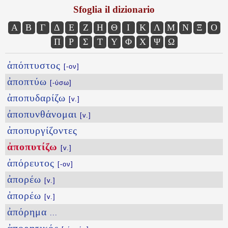
Sfoglia il dizionario
Α
Β
Γ
Δ
Ε
Ζ
Η
Θ
Ι
Κ
Λ
Μ
Ν
Ξ
Ο
Π
Ρ
Σ
Τ
Υ
Φ
Χ
Ψ
Ω
ἀπόπτυστος
[-ον]
ἀποπτύω
[-ύσω]
ἀποπυδαρίζω
[v.]
ἀποπυνθάνομαι
[v.]
ἀποπυργίζοντες
ἀποπυτίζω
[v.]
ἀπόρευτος
[-ον]
ἀπορέω
[v.]
ἀπορέω
[v.]
ἀπόρημα
...