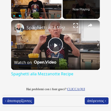
Now Playing
×
Play
Unmute
Fullscreen
Spaghetti alla Mezzanotte Recipe
Play
Watch on
Video
Spaghetti alla Mezzanotte Recipe
Hai problemi con i font greci?
CLICCA QUI
‹ ἀποπυργίζοντες
ἀπόρευτος ›