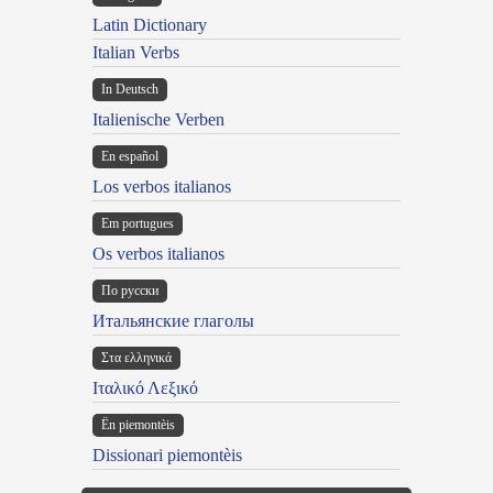
Latin Dictionary
Italian Verbs
In Deutsch
Italienische Verben
En español
Los verbos italianos
Em portugues
Os verbos italianos
По русски
Итальянские глаголы
Στα ελληνικά
Ιταλικό Λεξικό
Ën piemontèis
Dissionari piemontèis