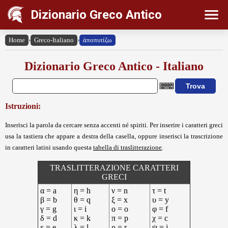
Dizionario Greco Antico
Home
›
Greco-Italiano
›
ἀποπυτίζω
Dizionario Greco Antico - Italiano
Istruzioni:
Inserisci la parola da cercare senza accenti né spiriti. Per inserire i caratteri greci
usa la tastiera che appare a destra della casella, oppure inserisci la trascrizione
in caratteri latini usando questa
tabella di traslitterazione
.
TRASLITTERAZIONE CARATTERI
GRECI
α = a
η = h
ν = n
τ = t
β = b
θ = q
ξ = x
υ = y
γ = g
ι = i
ο = o
φ = f
δ = d
κ = k
π = p
χ = c
ε = e
λ = l
ρ = r
ψ = j