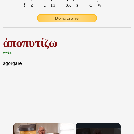
ζ = z
μ = m
σ,ς = s
ω = w
Donazione
ἀποπυτίζω
verbo
sgorgare
×