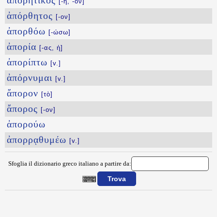
ἀπορητικός
[-ή, -όν]
ἀπόρθητος
[-ον]
ἀπορθόω
[-ώσω]
ἀπορία
[-ας, ἡ]
ἀπορίπτω
[v.]
ἀπόρνυμαι
[v.]
ἄπορον
[τὸ]
ἄπορος
[-ον]
ἀπορούω
ἀπορρᾳθυμέω
[v.]
Sfoglia il dizionario greco italiano a partire da:
{{ID:APOPYTIZW100}}
---CACHE---