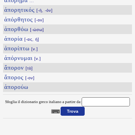
ἀπόρημα
...
ἀπορητικός
[-ή, -όν]
ἀπόρθητος
[-ον]
ἀπορθόω
[-ώσω]
ἀπορία
[-ας, ἡ]
ἀπορίπτω
[v.]
ἀπόρνυμαι
[v.]
ἄπορον
[τὸ]
ἄπορος
[-ον]
ἀπορούω
Sfoglia il dizionario greco italiano a partire da:
{{ID:APOPYRGIZONTES100}}
---CACHE---