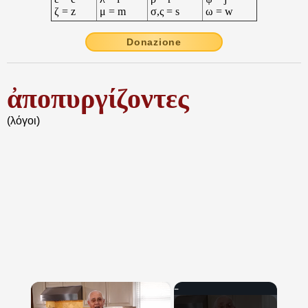
ζ = z
μ = m
σ,ς = s
ω = w
Donazione
ἀποπυργίζοντες
(λόγοι)
×