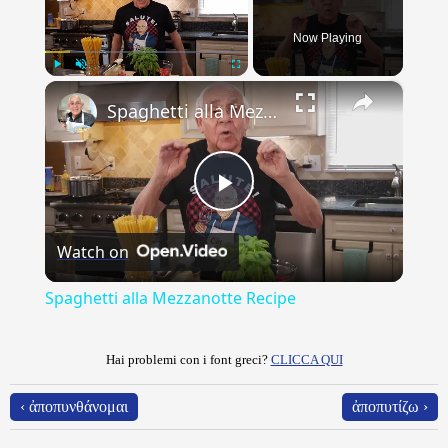
Now Playing
×
Play
Unmute
Fullscreen
Spaghetti alla Mezzanotte Recipe
Play
Watch on
Video
Spaghetti alla Mezzanotte Recipe
Hai problemi con i font greci?
CLICCA QUI
‹ ἀποπυνθάνομαι
ἀποπυτίζω ›