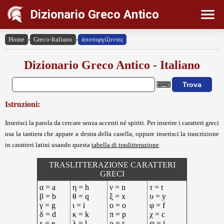
Dizionario Greco Antico
Home
›
Greco-Italiano
›
ἀποπυργίζοντες
Dizionario Greco Antico - Italiano
Istruzioni:
Inserisci la parola da cercare senza accenti né spiriti. Per inserire i caratteri greci
usa la tastiera che appare a destra della casella, oppure inserisci la trascrizione
in caratteri latini usando questa
tabella di traslitterazione
.
TRASLITTERAZIONE CARATTERI
GRECI
α = a
η = h
ν = n
τ = t
β = b
θ = q
ξ = x
υ = y
γ = g
ι = i
ο = o
φ = f
δ = d
κ = k
π = p
χ = c
ε = e
λ = l
ρ = r
ψ = j