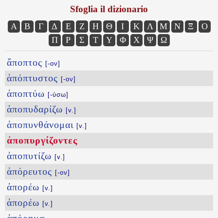
Sfoglia il dizionario
Α
Β
Γ
Δ
Ε
Ζ
Η
Θ
Ι
Κ
Λ
Μ
Ν
Ξ
Ο
Π
Ρ
Σ
Τ
Υ
Φ
Χ
Ψ
Ω
ἄποπτος
[-ον]
ἀπόπτυστος
[-ον]
ἀποπτύω
[-ύσω]
ἀποπυδαρίζω
[v.]
ἀποπυνθάνομαι
[v.]
ἀποπυργίζοντες
ἀποπυτίζω
[v.]
ἀπόρευτος
[-ον]
ἀπορέω
[v.]
ἀπορέω
[v.]