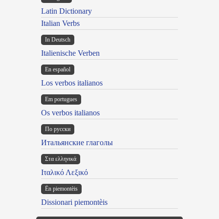
Latin Dictionary
Italian Verbs
In Deutsch
Italienische Verben
En español
Los verbos italianos
Em portugues
Os verbos italianos
По русски
Итальянские глаголы
Στα ελληνικά
Ιταλικό Λεξικό
Ën piemontèis
Dissionari piemontèis