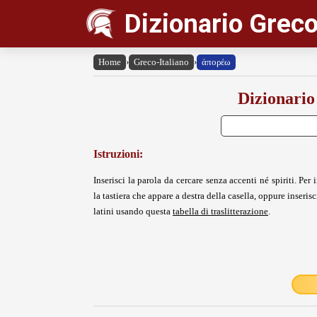
Dizionario Greco
Home
›
Greco-Italiano
›
ἀπορέω
Dizionario
Istruzioni:
Inserisci la parola da cercare senza accenti né spiriti. Per i
la tastiera che appare a destra della casella, oppure inserisci
latini usando questa
tabella di traslitterazione
.