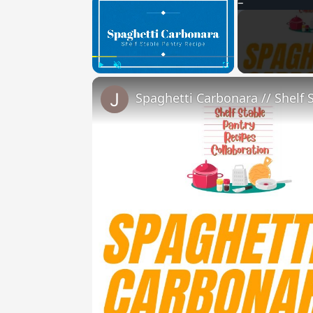
Play
Unmute
Fullscreen
Spaghetti Carbonara // Shelf 