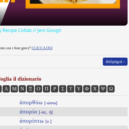
y Recipe Collab // Jeni Gough
mi con i font greci?
CLICCA QUI
ἀπόρημα ›
oglia il dizionario
Λ
Μ
Ν
Ξ
Ο
Π
Ρ
Σ
Τ
Υ
Φ
Χ
Ψ
Ω
ἀπορθόω
[-ώσω]
ἀπορία
[-ας, ἡ]
ἀπορίπτω
[v.]