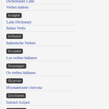
Dictionnaire Latin
Verbes italiens
In english
Latin Dictionary
Italian Verbs
In Deutsch
Italienische Verben
En español
Los verbos italianos
Em portugues
Os verbos italianos
По русски
Итальянские глаголы
Στα ελληνικά
Ιταλικό Λεξικό