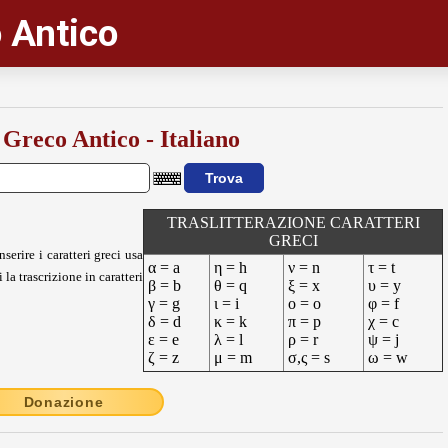
 Antico
 Greco Antico - Italiano
TRASLITTERAZIONE CARATTERI
GRECI
nserire i caratteri greci usa
α = a
η = h
ν = n
τ = t
 la trascrizione in caratteri
β = b
θ = q
ξ = x
υ = y
γ = g
ι = i
ο = o
φ = f
δ = d
κ = k
π = p
χ = c
ε = e
λ = l
ρ = r
ψ = j
ζ = z
μ = m
σ,ς = s
ω = w
Donazione