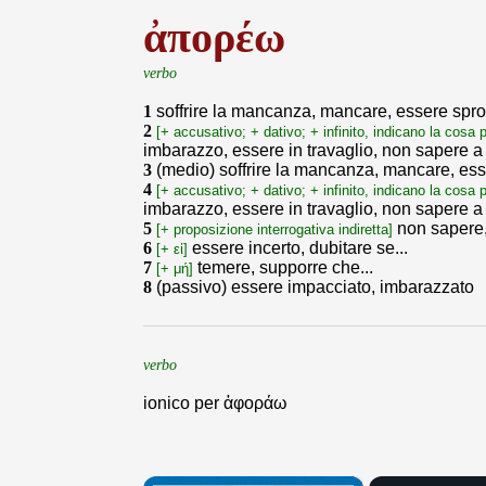
ἀπορέω
verbo
1
soffrire la mancanza, mancare, essere spro
2
[+ accusativo; + dativo; + infinito, indicano la cosa 
imbarazzo, essere in travaglio, non sapere a 
3
(medio) soffrire la mancanza, mancare, ess
4
[+ accusativo; + dativo; + infinito, indicano la cosa 
imbarazzo, essere in travaglio, non sapere a 
5
non sapere,
[+ proposizione interrogativa indiretta]
6
essere incerto, dubitare se...
[+ εἰ]
7
temere, supporre che...
[+ μή]
8
(passivo) essere impacciato, imbarazzato
verbo
ionico per ἀφοράω
×