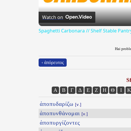
Watch on
Spaghetti Carbonara // Shelf Stable Pantr
Hai proble
‹ ἀπόρευτος
Sf
Α
Β
Γ
Δ
Ε
Ζ
Η
Θ
Ι
Κ
ἀποπυδαρίζω
[v.]
ἀποπυνθάνομαι
[v.]
ἀποπυργίζοντες