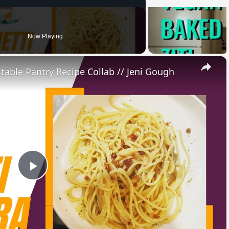
Now Playing
×
Stable Pantry Recipe Collab // Jeni Gough
Play
Video