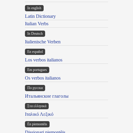
In english
Latin Dictionary
Italian Verbs
In Deutsch
Italienische Verben
En español
Los verbos italianos
Em portugues
Os verbos italianos
По русски
Итальянские глаголы
Στα ελληνικά
Ιταλικό Λεξικό
Ën piemontèis
Dissionari piemontèis