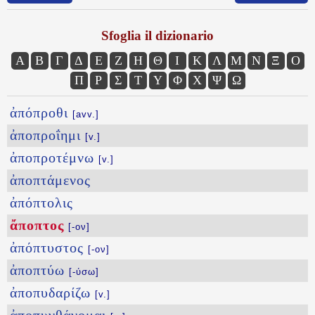
Sfoglia il dizionario
Α
Β
Γ
Δ
Ε
Ζ
Η
Θ
Ι
Κ
Λ
Μ
Ν
Ξ
Ο
Π
Ρ
Σ
Τ
Υ
Φ
Χ
Ψ
Ω
ἀπόπροθι
[avv.]
ἀποπροΐημι
[v.]
ἀποπροτέμνω
[v.]
ἀποπτάμενος
ἀπόπτολις
ἄποπτος
[-ον]
ἀπόπτυστος
[-ον]
ἀποπτύω
[-ύσω]
ἀποπυδαρίζω
[v.]