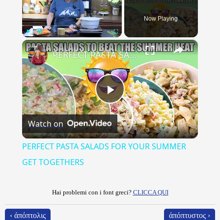
Now Playing
×
Play
Unmute
Fullscreen
PERFECT PASTA SALADS FOR YOUR SUMMER GET TOGETHERS
Play
Watch on
Video
PERFECT PASTA SALADS FOR YOUR SUMMER
GET TOGETHERS
Hai problemi con i font greci?
CLICCA QUI
‹ ἀπόπτολις
ἀπόπτυστος ›