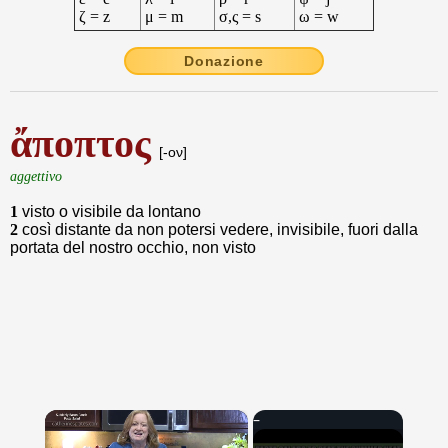
ζ = z
μ = m
σ,ς = s
ω = w
Donazione
ἄποπτος
[-ον]
aggettivo
1
visto o visibile da lontano
2
così distante da non potersi vedere, invisibile, fuori dalla
portata del nostro occhio, non visto
×