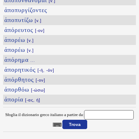
ἀποπυνθάνομαι
[v.]
ἀποπυργίζοντες
ἀποπυτίζω
[v.]
ἀπόρευτος
[-ον]
ἀπορέω
[v.]
ἀπορέω
[v.]
ἀπόρημα
...
ἀπορητικός
[-ή, -όν]
ἀπόρθητος
[-ον]
ἀπορθόω
[-ώσω]
ἀπορία
[-ας, ἡ]
Sfoglia il dizionario greco italiano a partire da:
{{ID:APOPTOS100}}