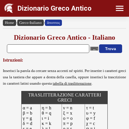
Dizionario Greco Antico
Home
›
Greco-Italiano
›
ἄποπτος
Dizionario Greco Antico - Italiano
Istruzioni:
Inserisci la parola da cercare senza accenti né spiriti. Per inserire i caratteri greci
usa la tastiera che appare a destra della casella, oppure inserisci la trascrizione
in caratteri latini usando questa
tabella di traslitterazione
.
TRASLITTERAZIONE CARATTERI
GRECI
α = a
η = h
ν = n
τ = t
β = b
θ = q
ξ = x
υ = y
γ = g
ι = i
ο = o
φ = f
δ = d
κ = k
π = p
χ = c
ε = e
λ = l
ρ = r
ψ = j