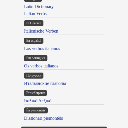
Latin Dictionary
Italian Verbs
In Deutsch
Italienische Verben
En español
Los verbos italianos
Em portugues
Os verbos italianos
По русски
Итальянские глаголы
Στα ελληνικά
Ιταλικό Λεξικό
Ën piemontèis
Dissionari piemontèis