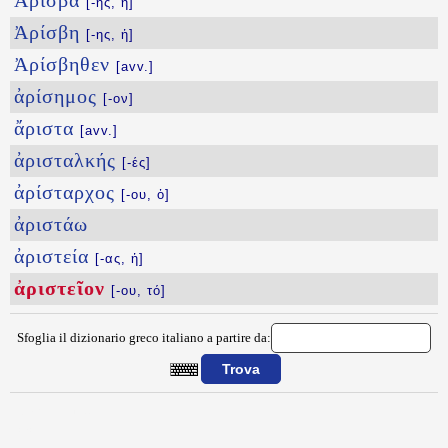
Ἀρίσβα
[-ης, ἡ]
Ἀρίσβη
[-ης, ἡ]
Ἀρίσβηθεν
[avv.]
ἀρίσημος
[-ον]
ἄριστα
[avv.]
ἀρισταλκής
[-ές]
ἀρίσταρχος
[-ου, ὁ]
ἀριστάω
ἀριστεία
[-ας, ἡ]
ἀριστεῖον
[-ου, τό]
Sfoglia il dizionario greco italiano a partire da:
{{ID:ARISTEION100}}
---CACHE---