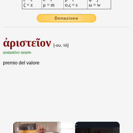
ζ = z
μ = m
σ,ς = s
ω = w
Donazione
ἀριστεῖον
[-ου, τό]
sostantivo neutro
premio del valore
×