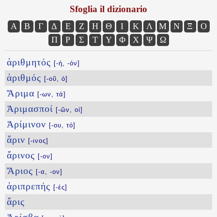
Sfoglia il dizionario
Α
Β
Γ
Δ
Ε
Ζ
Η
Θ
Ι
Κ
Λ
Μ
Ν
Ξ
Ο
Π
Ρ
Σ
Τ
Υ
Φ
Χ
Ψ
Ω
ἀριθμητός
[-ή, -όν]
ἀριθμός
[-οῦ, ὁ]
Ἄριμα
[-ων, τά]
Ἀριμασποί
[-ῶν, οἱ]
Ἀρίμινον
[-ου, τό]
ἄριν
[-ινος]
ἄρινος
[-ον]
Ἄριος
[-α, -ον]
ἀριπρεπής
[-ές]
ἄρις