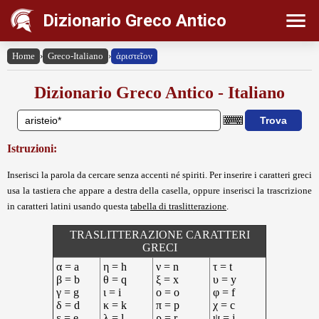
Dizionario Greco Antico
Home
›
Greco-Italiano
›
ἀριστεῖον
Dizionario Greco Antico - Italiano
Istruzioni:
Inserisci la parola da cercare senza accenti né spiriti. Per inserire i caratteri greci
usa la tastiera che appare a destra della casella, oppure inserisci la trascrizione
in caratteri latini usando questa
tabella di traslitterazione
.
TRASLITTERAZIONE CARATTERI
GRECI
α = a
η = h
ν = n
τ = t
β = b
θ = q
ξ = x
υ = y
γ = g
ι = i
ο = o
φ = f
δ = d
κ = k
π = p
χ = c
ε = e
λ = l
ρ = r
ψ = j