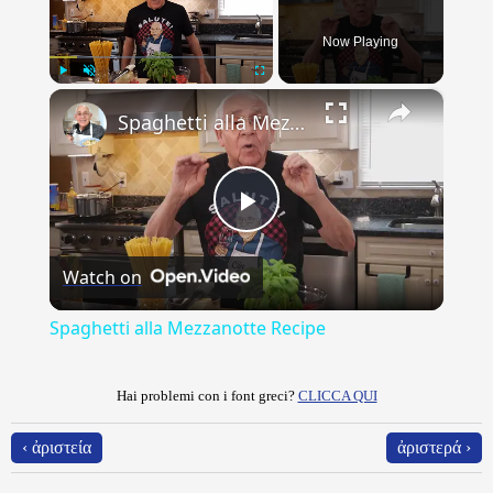
Now Playing
×
Play
Unmute
Fullscreen
Spaghetti alla Mezzanotte Recipe
Play
Watch on
Video
Spaghetti alla Mezzanotte Recipe
Hai problemi con i font greci?
CLICCA QUI
‹ ἀριστεία
ἀριστερά ›