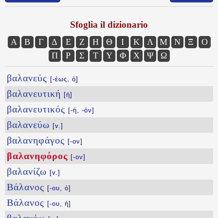
Sfoglia il dizionario
Α
Β
Γ
Δ
Ε
Ζ
Η
Θ
Ι
Κ
Λ
Μ
Ν
Ξ
Ο
Π
Ρ
Σ
Τ
Υ
Φ
Χ
Ψ
Ω
βαλανεύς
[-έως, ὁ]
βαλανευτική
[ἡ]
βαλανευτικός
[-ή, -όν]
βαλανεύω
[v.]
βαλανηφάγος
[-ον]
βαλανηφόρος
[-ον]
βαλανίζω
[v.]
Βάλανος
[-ου, ὁ]
Βάλανος
[-ου, ἡ]