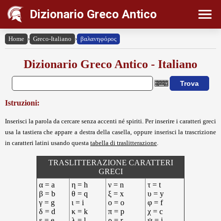
Dizionario Greco Antico
Home
›
Greco-Italiano
›
βαλανηφόρος
Dizionario Greco Antico - Italiano
Istruzioni:
Inserisci la parola da cercare senza accenti né spiriti. Per inserire i caratteri greci
usa la tastiera che appare a destra della casella, oppure inserisci la trascrizione
in caratteri latini usando questa
tabella di traslitterazione
.
TRASLITTERAZIONE CARATTERI
GRECI
α = a
η = h
ν = n
τ = t
β = b
θ = q
ξ = x
υ = y
γ = g
ι = i
ο = o
φ = f
δ = d
κ = k
π = p
χ = c
ε = e
λ = l
ρ = r
ψ = j