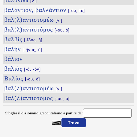
βαλανόω
[v.]
βαλάντιον, βαλλάντιον
[-ου, τό]
βαλ(λ)αντιοτομέω
[v.]
βαλ(λ)αντιοτόμος
[-ου, ὁ]
βαλβίς
[-ῖδος, ἡ]
βαλήν
[-ῆνος, ὁ]
βάλιον
βαλιός
[-ά, -όν]
Βαλίος
[-ου, ὁ]
βαλ(λ)αντιοτομέω
[v.]
βαλ(λ)αντιοτόμος
[-ου, ὁ]
Sfoglia il dizionario greco italiano a partire da:
{{ID:BALANHFOROS100}}