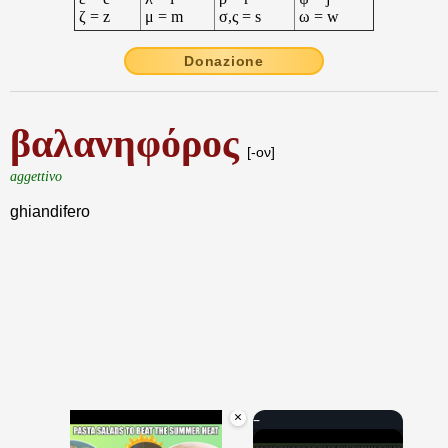
ζ = z
μ = m
σ,ς = s
ω = w
Donazione
βαλανηφόρος
[-ον]
aggettivo
ghiandifero
×