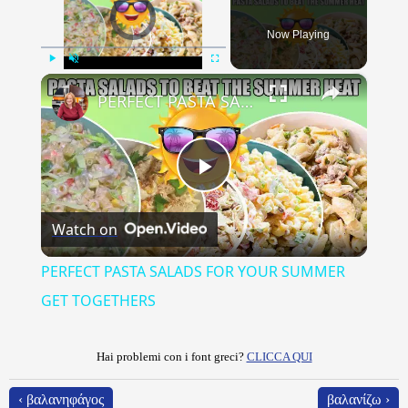
Video Player is loading.
Now Playing
×
Play
Unmute
Fullscreen
PERFECT PASTA SALADS FOR YOUR SUMMER GET TOGETHERS
Play
Watch on
Video
PERFECT PASTA SALADS FOR YOUR SUMMER
GET TOGETHERS
Hai problemi con i font greci?
CLICCA QUI
‹ βαλανηφάγος
βαλανίζω ›