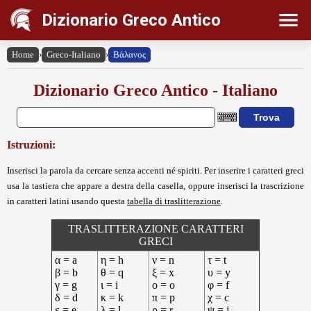
Dizionario Greco Antico
Home
›
Greco-Italiano
›
Βάλανος
Dizionario Greco Antico - Italiano
Istruzioni:
Inserisci la parola da cercare senza accenti né spiriti. Per inserire i caratteri greci
usa la tastiera che appare a destra della casella, oppure inserisci la trascrizione
in caratteri latini usando questa
tabella di traslitterazione
.
TRASLITTERAZIONE CARATTERI
GRECI
α = a
η = h
ν = n
τ = t
β = b
θ = q
ξ = x
υ = y
γ = g
ι = i
ο = o
φ = f
δ = d
κ = k
π = p
χ = c
ε = e
λ = l
ρ = r
ψ = j