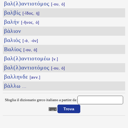
βαλ(λ)αντιοτόμος
[-ου, ὁ]
βαλβίς
[-ῖδος, ἡ]
βαλήν
[-ῆνος, ὁ]
βάλιον
βαλιός
[-ά, -όν]
Βαλίος
[-ου, ὁ]
βαλ(λ)αντιοτομέω
[v.]
βαλ(λ)αντιοτόμος
[-ου, ὁ]
βαλληνδε
[avv.]
βάλλω
...
Sfoglia il dizionario greco italiano a partire da:
{{ID:BALANOS100}}
---CACHE---