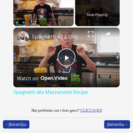
Now Playing
×
Play
Unmute
Fullscreen
Spaghetti alla Mezzanotte Recipe
Play
Watch on
Video
Spaghetti alla Mezzanotte Recipe
Hai problemi con i font greci?
CLICCA QUI
‹ βαλανίζω
βαλανόω ›