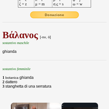
ζ = z
μ = m
σ,ς = s
ω = w
Donazione
Βάλανος
[-ου, ὁ]
sostantivo maschile
ghianda
sostantivo femminile
1
ghianda
botanica
2
dattero
3
stanghetta di una serratura
×