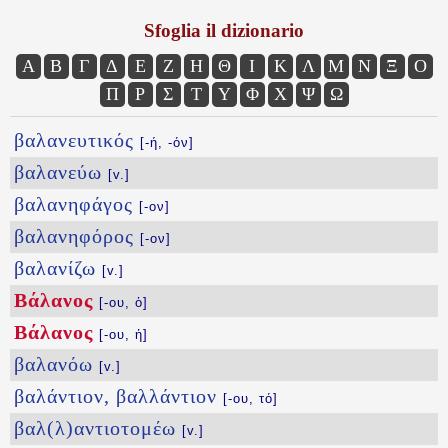
Sfoglia il dizionario
Α
Β
Γ
Δ
Ε
Ζ
Η
Θ
Ι
Κ
Λ
Μ
Ν
Ξ
Ο
Π
Ρ
Σ
Τ
Υ
Φ
Χ
Ψ
Ω
βαλανευτικός
[-ή, -όν]
βαλανεύω
[v.]
βαλανηφάγος
[-ον]
βαλανηφόρος
[-ον]
βαλανίζω
[v.]
Βάλανος
[-ου, ὁ]
Βάλανος
[-ου, ἡ]
βαλανόω
[v.]
βαλάντιον, βαλλάντιον
[-ου, τό]
βαλ(λ)αντιοτομέω
[v.]