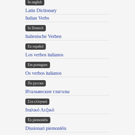
In english
Latin Dictionary
Italian Verbs
In Deutsch
Italienische Verben
En español
Los verbos italianos
Em portugues
Os verbos italianos
По русски
Итальянские глаголы
Στα ελληνικά
Ιταλικό Λεξικό
Ën piemontèis
Dissionari piemontèis