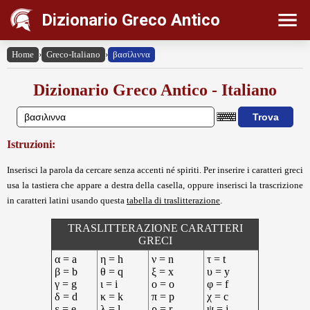
Dizionario Greco Antico
Home
›
Greco-Italiano
›
βασίλιννα
Dizionario Greco Antico - Italiano
Istruzioni:
Inserisci la parola da cercare senza accenti né spiriti. Per inserire i caratteri greci
usa la tastiera che appare a destra della casella, oppure inserisci la trascrizione
in caratteri latini usando questa
tabella di traslitterazione
.
TRASLITTERAZIONE CARATTERI
GRECI
α = a
η = h
ν = n
τ = t
β = b
θ = q
ξ = x
υ = y
γ = g
ι = i
ο = o
φ = f
δ = d
κ = k
π = p
χ = c
ε = e
λ = l
ρ = r
ψ = j