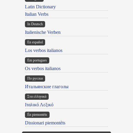
Latin Dictionary
Italian Verbs
In Deutsch
Italienische Verben
En español
Los verbos italianos
Em portugues
Os verbos italianos
По русски
Итальянские глаголы
Στα ελληνικά
Ιταλικό Λεξικό
Ën piemontèis
Dissionari piemontèis