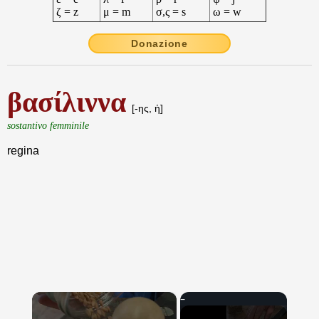
ζ = z
μ = m
σ,ς = s
ω = w
Donazione
βασίλιννα
[-ης, ἡ]
sostantivo femminile
regina
×