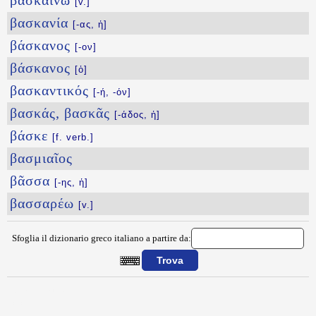
βασκαίνω
[v.]
βασκανία
[-ας, ἡ]
βάσκανος
[-ον]
βάσκανος
[ὁ]
βασκαντικός
[-ή, -όν]
βασκάς, βασκᾶς
[-άδος, ἡ]
βάσκε
[f. verb.]
βασμιαῖος
βᾶσσα
[-ης, ἡ]
βασσαρέω
[v.]
Sfoglia il dizionario greco italiano a partire da:
{{ID:BASILINNA100}}
---CACHE---