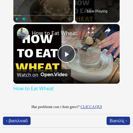
Now Playing
×
Play
Unmute
Fullscreen
How to Eat Wheat
Play
Watch on
Video
How to Eat Wheat
Hai problemi con i font greci?
CLICCA QUI
‹ βασιλιναῦ
Βασιλίς ›