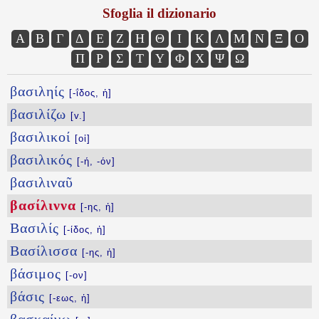
Sfoglia il dizionario
Α
Β
Γ
Δ
Ε
Ζ
Η
Θ
Ι
Κ
Λ
Μ
Ν
Ξ
Ο
Π
Ρ
Σ
Τ
Υ
Φ
Χ
Ψ
Ω
βασιληίς
[-ΐδος, ἡ]
βασιλίζω
[v.]
βασιλικοί
[οἱ]
βασιλικός
[-ή, -όν]
βασιλιναῦ
βασίλιννα
[-ης, ἡ]
Βασιλίς
[-ίδος, ἡ]
Βασίλισσα
[-ης, ἡ]
βάσιμος
[-ον]
βάσις
[-εως, ἡ]