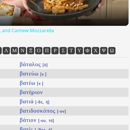
ta, and Cashew Mozzarella
Λ
Μ
Ν
Ξ
Ο
Π
Ρ
Σ
Τ
Υ
Φ
Χ
Ψ
Ω
βάταλος
[ὁ]
βατεύω
[v.]
βατέω
[v.]
βατήριον
βατιά
[-ᾶς, ἡ]
βατιδοσκόπος
[-ον]
βάτιον
[-ου, τό]
βατίς
[-ίδος, ἡ]