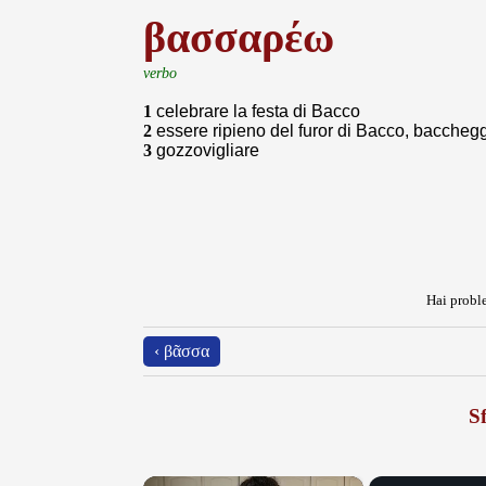
βασσαρέω
verbo
1
celebrare la festa di Bacco
2
essere ripieno del furor di Bacco, bacchegg
3
gozzovigliare
Hai proble
‹ βᾶσσα
Sf
×