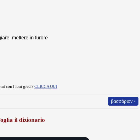
iare, mettere in furore
mi con i font greci?
CLICCA QUI
βασσάριον ›
oglia il dizionario