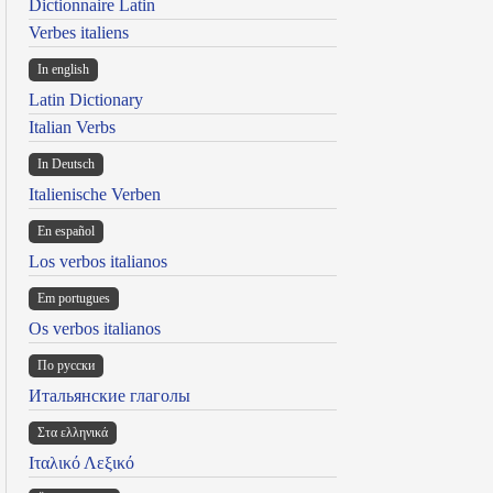
Dictionnaire Latin
Verbes italiens
In english
Latin Dictionary
Italian Verbs
In Deutsch
Italienische Verben
En español
Los verbos italianos
Em portugues
Os verbos italianos
По русски
Итальянские глаголы
Στα ελληνικά
Ιταλικό Λεξικό