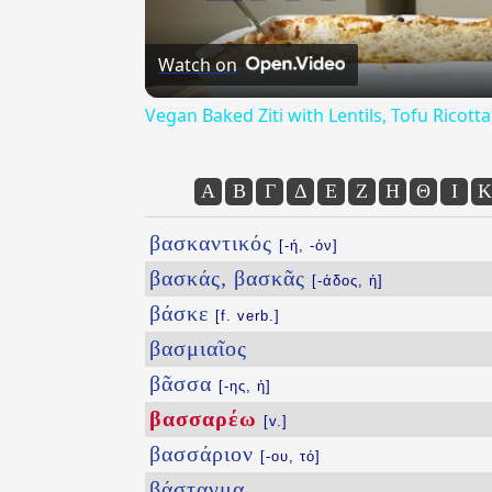
Watch on
Vegan Baked Ziti with Lentils, Tofu Ricot
Α
Β
Γ
Δ
Ε
Ζ
Η
Θ
Ι
Κ
βασκαντικός
[-ή, -όν]
βασκάς, βασκᾶς
[-άδος, ἡ]
βάσκε
[f. verb.]
βασμιαῖος
βᾶσσα
[-ης, ἡ]
βασσαρέω
[v.]
βασσάριον
[-ου, τό]
βάσταγμα
...