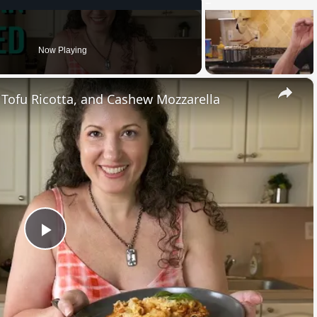
Now Playing
×
, Tofu Ricotta, and Cashew Mozzarella
Play
Video