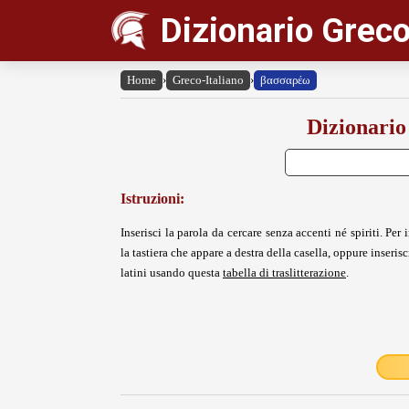
Dizionario Greco
Home
›
Greco-Italiano
›
βασσαρέω
Dizionario
Istruzioni:
Inserisci la parola da cercare senza accenti né spiriti. Per i
la tastiera che appare a destra della casella, oppure inserisci
latini usando questa
tabella di traslitterazione
.