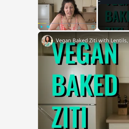
Play
Unmute
Fullscreen
Vegan Baked Ziti with Lentils