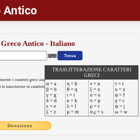
 Antico
 Greco Antico - Italiano
TRASLITTERAZIONE CARATTERI
GRECI
nserire i caratteri greci usa
α = a
η = h
ν = n
τ = t
 la trascrizione in caratteri
β = b
θ = q
ξ = x
υ = y
γ = g
ι = i
ο = o
φ = f
δ = d
κ = k
π = p
χ = c
ε = e
λ = l
ρ = r
ψ = j
ζ = z
μ = m
σ,ς = s
ω = w
Donazione