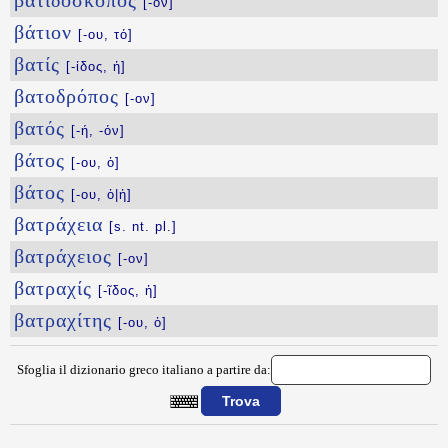
βατιδοσκόπος
[-ον]
βάτιον
[-ου, τό]
βατίς
[-ίδος, ἡ]
βατοδρόπος
[-ον]
βατός
[-ή, -όν]
βάτος
[-ου, ὁ]
βάτος
[-ου, ὁ|ἡ]
βατράχεια
[s. nt. pl.]
βατράχειος
[-ον]
βατραχίς
[-ῖδος, ἡ]
βατραχίτης
[-ου, ὁ]
Sfoglia il dizionario greco italiano a partire da:
{{ID:BATEYW100}}