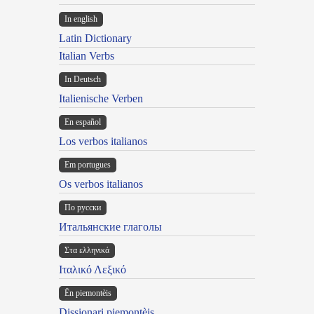
In english
Latin Dictionary
Italian Verbs
In Deutsch
Italienische Verben
En español
Los verbos italianos
Em portugues
Os verbos italianos
По русски
Итальянские глаголы
Στα ελληνικά
Ιταλικό Λεξικό
Ën piemontèis
Dissionari piemontèis