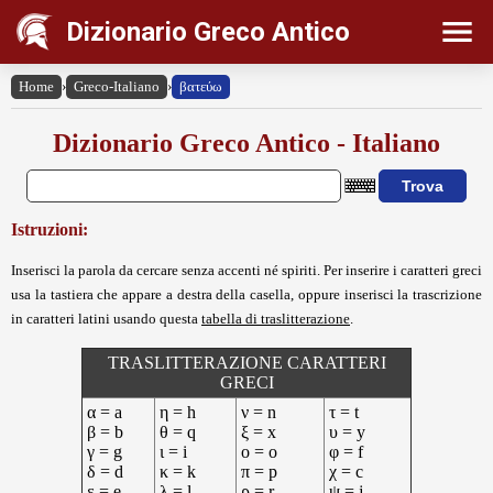
Dizionario Greco Antico
Home
›
Greco-Italiano
›
βατεύω
Dizionario Greco Antico - Italiano
Istruzioni:
Inserisci la parola da cercare senza accenti né spiriti. Per inserire i caratteri greci
usa la tastiera che appare a destra della casella, oppure inserisci la trascrizione
in caratteri latini usando questa
tabella di traslitterazione
.
TRASLITTERAZIONE CARATTERI
GRECI
α = a
η = h
ν = n
τ = t
β = b
θ = q
ξ = x
υ = y
γ = g
ι = i
ο = o
φ = f
δ = d
κ = k
π = p
χ = c
ε = e
λ = l
ρ = r
ψ = j