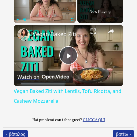
Now Playing
×
Play
Unmute
Fullscreen
Vegan Baked Ziti with Lentils, Tofu Ricotta, and Cashew Mozzarella
Play
Watch on
Video
Vegan Baked Ziti with Lentils, Tofu Ricotta, and
Cashew Mozzarella
Hai problemi con i font greci?
CLICCA QUI
‹ βάταλος
βατέω ›