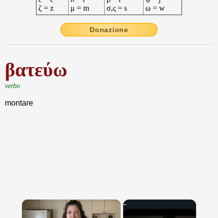
ζ = z
μ = m
σ,ς = s
ω = w
Donazione
βατεύω
verbo
montare
×