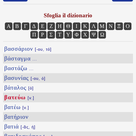
Sfoglia il dizionario
Α
Β
Γ
Δ
Ε
Ζ
Η
Θ
Ι
Κ
Λ
Μ
Ν
Ξ
Ο
Π
Ρ
Σ
Τ
Υ
Φ
Χ
Ψ
Ω
βασσάριον
[-ου, τό]
βάσταγμα
...
βαστάζω
...
βασυνίας
[-ου, ὁ]
βάταλος
[ὁ]
βατεύω
[v.]
βατέω
[v.]
βατήριον
βατιά
[-ᾶς, ἡ]