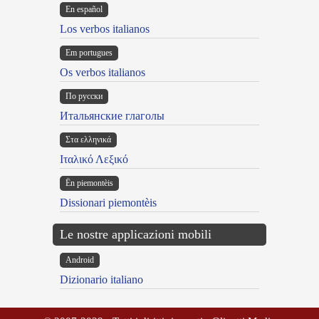
En español
Los verbos italianos
Em portugues
Os verbos italianos
По русски
Итальянские глаголы
Στα ελληνικά
Ιταλικό Λεξικό
Ën piemontèis
Dissionari piemontèis
Le nostre applicazioni mobili
Android
Dizionario italiano