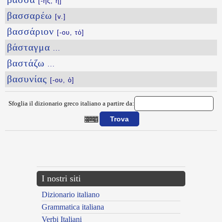
[-ης, ἡ]
βασσαρέω
[v.]
βασσάριον
[-ου, τό]
βάσταγμα
...
βαστάζω
...
βασυνίας
[-ου, ὁ]
Sfoglia il dizionario greco italiano a partire da:
{{ID:BASIS100}}
---CACHE---
I nostri siti
Dizionario italiano
Grammatica italiana
Verbi Italiani