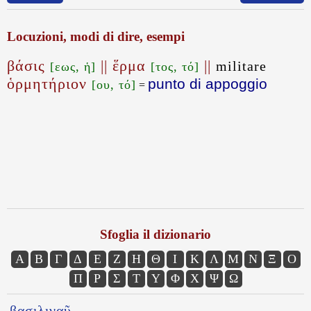
Locuzioni, modi di dire, esempi
βάσις
|| ἕρμα
||
militare
[εως, ἡ]
[τος, τό]
ὁρμητήριον
punto di appoggio
[ου, τό]
=
Sfoglia il dizionario
Α
Β
Γ
Δ
Ε
Ζ
Η
Θ
Ι
Κ
Λ
Μ
Ν
Ξ
Ο
Π
Ρ
Σ
Τ
Υ
Φ
Χ
Ψ
Ω
βασιλιναῦ