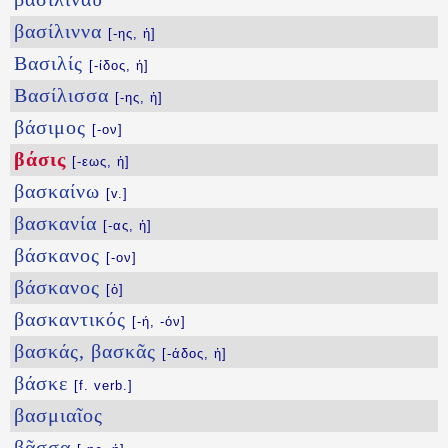
βασίλιννα
[-ης, ἡ]
Βασιλίς
[-ίδος, ἡ]
Βασίλισσα
[-ης, ἡ]
βάσιμος
[-ον]
βάσις
[-εως, ἡ]
βασκαίνω
[v.]
βασκανία
[-ας, ἡ]
βάσκανος
[-ον]
βάσκανος
[ὁ]
βασκαντικός
[-ή, -όν]
βασκάς, βασκᾶς
[-άδος, ἡ]
βάσκε
[f. verb.]
βασμιαῖος
βᾶσσα