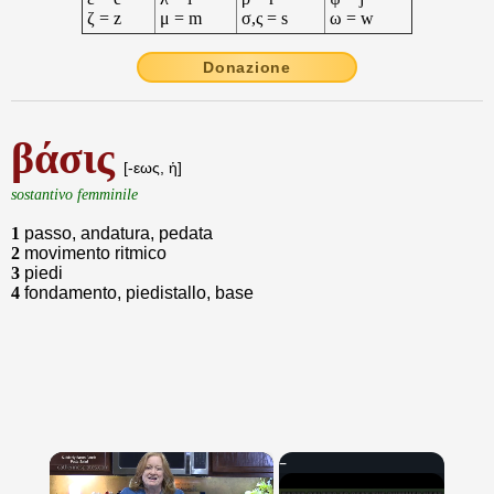
ζ = z
μ = m
σ,ς = s
ω = w
Donazione
βάσις
[-εως, ἡ]
sostantivo femminile
1
passo, andatura, pedata
2
movimento ritmico
3
piedi
4
fondamento, piedistallo, base
×