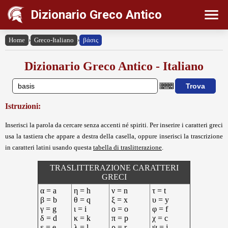
Dizionario Greco Antico
Home
›
Greco-Italiano
›
βάσις
Dizionario Greco Antico - Italiano
Istruzioni:
Inserisci la parola da cercare senza accenti né spiriti. Per inserire i caratteri greci
usa la tastiera che appare a destra della casella, oppure inserisci la trascrizione
in caratteri latini usando questa
tabella di traslitterazione
.
TRASLITTERAZIONE CARATTERI
GRECI
α = a
η = h
ν = n
τ = t
β = b
θ = q
ξ = x
υ = y
γ = g
ι = i
ο = o
φ = f
δ = d
κ = k
π = p
χ = c
ε = e
λ = l
ρ = r
ψ = j