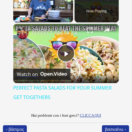
Now Playing
×
Play
Unmute
Fullscreen
PERFECT PASTA SALADS FOR YOUR SUMMER GET TOGETHERS
Play
Watch on
Video
PERFECT PASTA SALADS FOR YOUR SUMMER
GET TOGETHERS
Hai problemi con i font greci?
CLICCA QUI
‹ βάσιμος
βασκαίνω ›