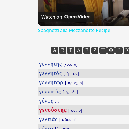
Watch on
Spaghetti alla Mezzanotte Recipe
Α
Β
Γ
Δ
Ε
Ζ
Η
Θ
Ι
Κ
γεννητής
[-οῦ, ὁ]
γεννητός
[-ή, -όν]
γεννήτωρ
[-ορος, ὁ]
γεννικός
[-ή, -όν]
γένος
...
γενούστης
[-ου, ὁ]
γεντιάς
[-άδος, ἡ]
γέντο
[f. verb.]