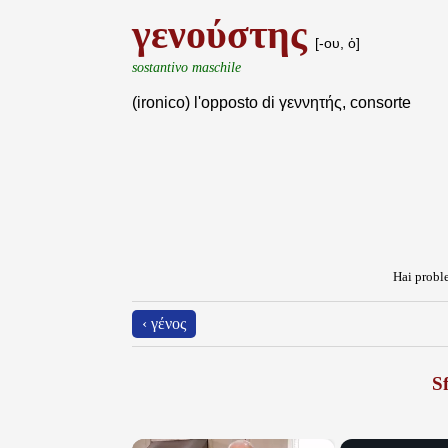
γενούστης
[-ου, ὁ]
sostantivo maschile
(ironico) l'opposto di γεννητής, consorte
Hai proble
‹ γένος
Sf
×