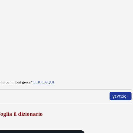
mi con i font greci?
CLICCA QUI
γεντιάς ›
oglia il dizionario