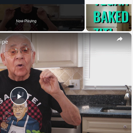
Now Playing
×
cipe
Play
Video