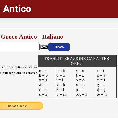
 Antico
 Greco Antico - Italiano
TRASLITTERAZIONE CARATTERI
GRECI
nserire i caratteri greci usa
α = a
η = h
ν = n
τ = t
 la trascrizione in caratteri
β = b
θ = q
ξ = x
υ = y
γ = g
ι = i
ο = o
φ = f
δ = d
κ = k
π = p
χ = c
ε = e
λ = l
ρ = r
ψ = j
ζ = z
μ = m
σ,ς = s
ω = w
Donazione