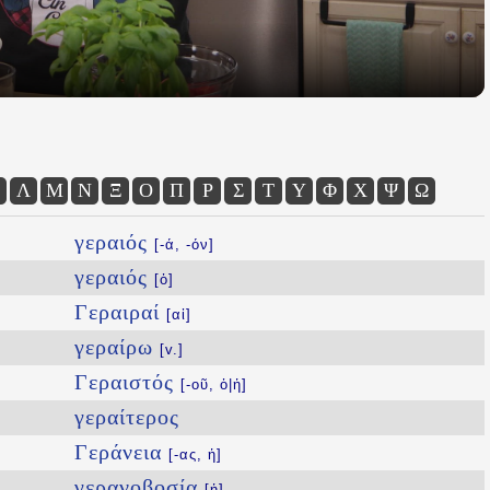
Λ
Μ
Ν
Ξ
Ο
Π
Ρ
Σ
Τ
Υ
Φ
Χ
Ψ
Ω
γεραιός
[-ά, -όν]
γεραιός
[ὁ]
Γεραιραί
[αἱ]
γεραίρω
[v.]
Γεραιστός
[-οῦ, ὁ|ἡ]
γεραίτερος
Γεράνεια
[-ας, ἡ]
γερανοβοσία
[ἡ]