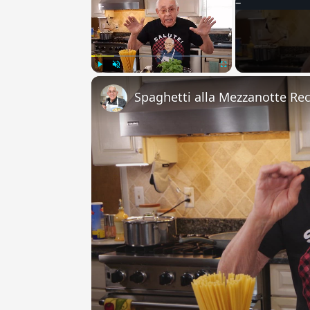
Play
Unmute
Fullscreen
Spaghetti alla Mezzanotte Re