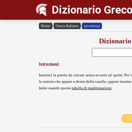
Dizionario Greco
Home
›
Greco-Italiano
›
γενούστης
Dizionario
Istruzioni:
Inserisci la parola da cercare senza accenti né spiriti. Per i
la tastiera che appare a destra della casella, oppure inserisci
latini usando questa
tabella di traslitterazione
.