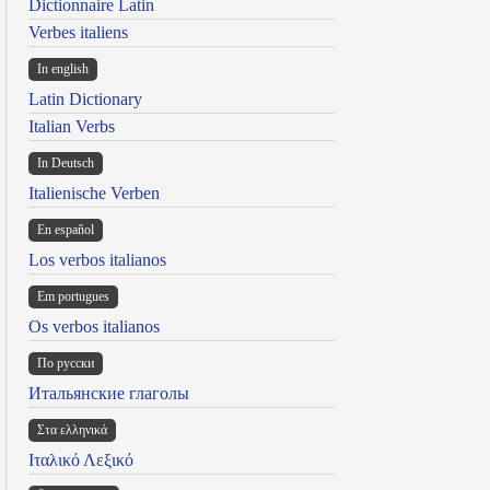
Dictionnaire Latin
Verbes italiens
In english
Latin Dictionary
Italian Verbs
In Deutsch
Italienische Verben
En español
Los verbos italianos
Em portugues
Os verbos italianos
По русски
Итальянские глаголы
Στα ελληνικά
Ιταλικό Λεξικό