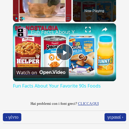
Now Playing
×
Play
Unmute
Fullscreen
Fun Facts About Your Favorite 90s Foods
Play
Watch on
Video
Fun Facts About Your Favorite 90s Foods
Hai problemi con i font greci?
CLICCA QUI
‹ γέντο
γεραιαί ›