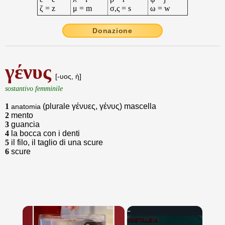
ζ = z
μ = m
σ,ς = s
ω = w
Donazione
γένυς
[-υος, ἡ]
sostantivo femminile
1
(plurale γένυες, γένυς) mascella
anatomia
2
mento
3
guancia
4
la bocca con i denti
5
il filo, il taglio di una scure
6
scure
×