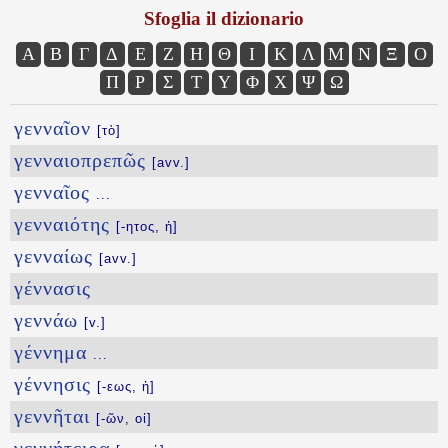
Sfoglia il dizionario
Α
Β
Γ
Δ
Ε
Ζ
Η
Θ
Ι
Κ
Λ
Μ
Ν
Ξ
Ο
Π
Ρ
Σ
Τ
Υ
Φ
Χ
Ψ
Ω
γενναῖον
[τὸ]
γενναιοπρεπῶς
[avv.]
γενναῖος
...
γενναιότης
[-ητος, ἡ]
γενναίως
[avv.]
γέννασις
γεννάω
[v.]
γέννημα
...
γέννησις
[-εως, ἡ]
γεννῆται
[-ῶν, οἱ]