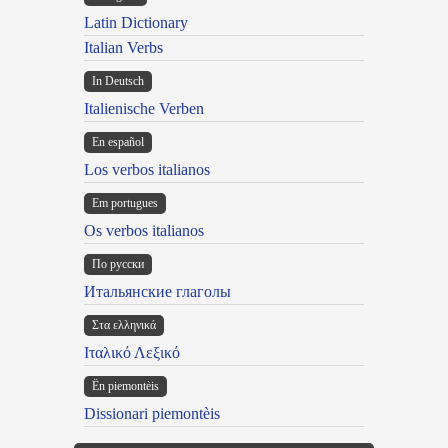
Latin Dictionary
Italian Verbs
In Deutsch
Italienische Verben
En español
Los verbos italianos
Em portugues
Os verbos italianos
По русски
Итальянские глаголы
Στα ελληνικά
Ιταλικό Λεξικό
Ën piemontèis
Dissionari piemontèis