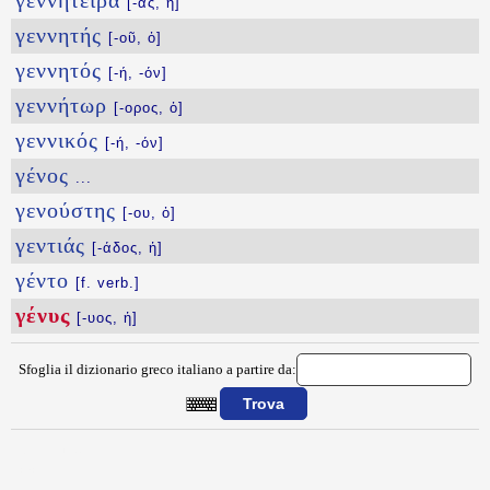
γεννήτειρα
[-ας, ἡ]
γεννητής
[-οῦ, ὁ]
γεννητός
[-ή, -όν]
γεννήτωρ
[-ορος, ὁ]
γεννικός
[-ή, -όν]
γένος
...
γενούστης
[-ου, ὁ]
γεντιάς
[-άδος, ἡ]
γέντο
[f. verb.]
γένυς
[-υος, ἡ]
Sfoglia il dizionario greco italiano a partire da:
{{ID:GENYS100}}
---CACHE---