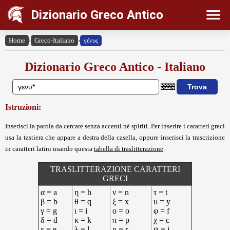
Dizionario Greco Antico
Home
›
Greco-Italiano
›
γένυς
Dizionario Greco Antico - Italiano
Istruzioni:
Inserisci la parola da cercare senza accenti né spiriti. Per inserire i caratteri greci
usa la tastiera che appare a destra della casella, oppure inserisci la trascrizione
in caratteri latini usando questa
tabella di traslitterazione
.
TRASLITTERAZIONE CARATTERI
GRECI
α = a
η = h
ν = n
τ = t
β = b
θ = q
ξ = x
υ = y
γ = g
ι = i
ο = o
φ = f
δ = d
κ = k
π = p
χ = c
ε = e
λ = l
ρ = r
ψ = j