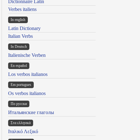
Dictionnaire Latin
Verbes italiens
In english
Latin Dictionary
Italian Verbs
In Deutsch
Italienische Verben
En español
Los verbos italianos
Em portugues
Os verbos italianos
По русски
Итальянские глаголы
Στα ελληνικά
Ιταλικό Λεξικό