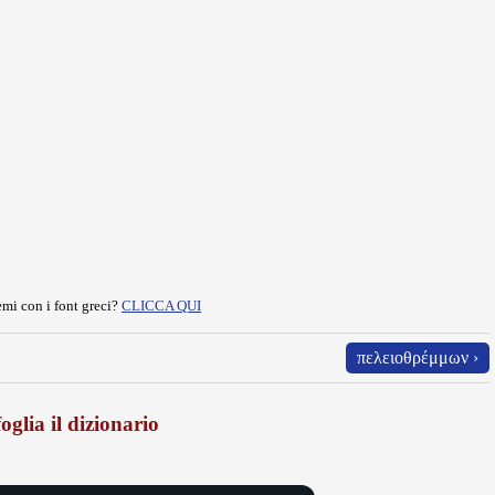
mi con i font greci?
CLICCA QUI
πελειοθρέμμων ›
oglia il dizionario