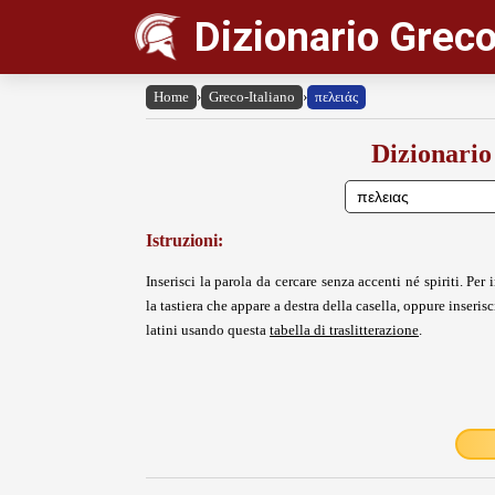
Dizionario Greco
Home
›
Greco-Italiano
›
πελειάς
Dizionario
Istruzioni:
Inserisci la parola da cercare senza accenti né spiriti. Per i
la tastiera che appare a destra della casella, oppure inserisci
latini usando questa
tabella di traslitterazione
.