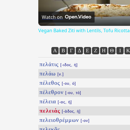
Watch on
Vegan Baked Ziti with Lentils, Tofu Ricot
Α
Β
Γ
Δ
Ε
Ζ
Η
Θ
Ι
Κ
πελάτις
[-ιδος, ἡ]
πελάω
[v.]
πέλεθος
[-ου, ὁ]
πέλεθρον
[-ου, τό]
πέλεια
[-ας, ἡ]
πελειάς
[-άδος, ἡ]
πελειοθρέμμων
[-ον]
πελεκᾶς
...