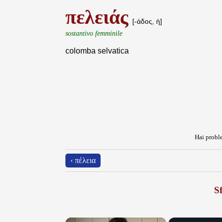
πελειάς
[-άδος, ἡ]
sostantivo femminile
colomba selvatica
Hai proble
‹ πέλεια
Sf
×