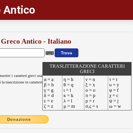
 Antico
 Greco Antico - Italiano
TRASLITTERAZIONE CARATTERI
GRECI
nserire i caratteri greci usa
α = a
η = h
ν = n
τ = t
 la trascrizione in caratteri
β = b
θ = q
ξ = x
υ = y
γ = g
ι = i
ο = o
φ = f
δ = d
κ = k
π = p
χ = c
ε = e
λ = l
ρ = r
ψ = j
ζ = z
μ = m
σ,ς = s
ω = w
Donazione