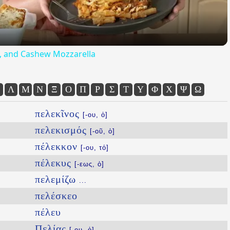
ta, and Cashew Mozzarella
Λ
Μ
Ν
Ξ
Ο
Π
Ρ
Σ
Τ
Υ
Φ
Χ
Ψ
Ω
πελεκῖνος
[-ου, ὁ]
πελεκισμός
[-οῦ, ὁ]
πέλεκκον
[-ου, τό]
πέλεκυς
[-εως, ὁ]
πελεμίζω
...
πελέσκεο
πέλευ
Πελίας
[-ου, ὁ]