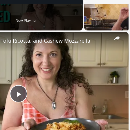
Now Playing
×
, Tofu Ricotta, and Cashew Mozzarella
Play
Video