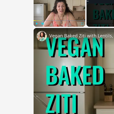
Play
Unmute
Fullscreen
Vegan Baked Ziti with Lentils