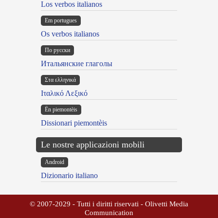
Los verbos italianos
Em portugues
Os verbos italianos
По русски
Итальянские глаголы
Στα ελληνικά
Ιταλικό Λεξικό
Ën piemontèis
Dissionari piemontèis
Le nostre applicazioni mobili
Android
Dizionario italiano
© 2007-2029 - Tutti i diritti riservati - Olivetti Media
Communication