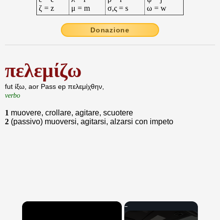
ζ = z
μ = m
σ,ς = s
ω = w
Donazione
πελεμίζω
fut ίξω, aor Pass ep πελεμίχθην,
verbo
1
muovere, crollare, agitare, scuotere
2
(passivo) muoversi, agitarsi, alzarsi con impeto
×