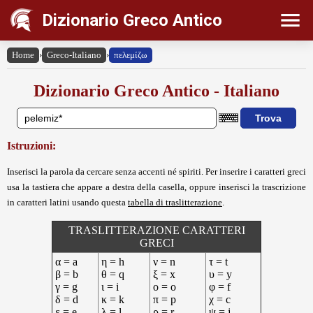
Dizionario Greco Antico
Home
›
Greco-Italiano
›
πελεμίζω
Dizionario Greco Antico - Italiano
Istruzioni:
Inserisci la parola da cercare senza accenti né spiriti. Per inserire i caratteri greci
usa la tastiera che appare a destra della casella, oppure inserisci la trascrizione
in caratteri latini usando questa
tabella di traslitterazione
.
TRASLITTERAZIONE CARATTERI
GRECI
α = a
η = h
ν = n
τ = t
β = b
θ = q
ξ = x
υ = y
γ = g
ι = i
ο = o
φ = f
δ = d
κ = k
π = p
χ = c
ε = e
λ = l
ρ = r
ψ = j