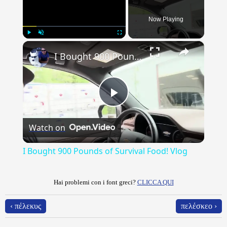
Now Playing
×
Play
Unmute
Fullscreen
I Bought 900 Pounds of Survival Food! Vlog
Play
Watch on
Video
I Bought 900 Pounds of Survival Food! Vlog
Hai problemi con i font greci?
CLICCA QUI
‹ πέλεκυς
πελέσκεο ›