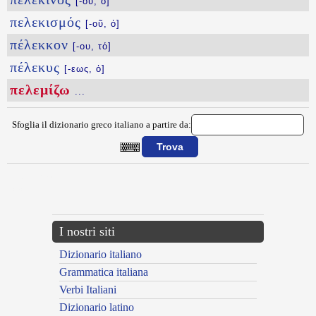
[-ου, ὁ]
πελεκισμός
[-οῦ, ὁ]
πέλεκκον
[-ου, τό]
πέλεκυς
[-εως, ὁ]
πελεμίζω
...
Sfoglia il dizionario greco italiano a partire da:
{{ID:PELEMIZW100}}
---CACHE---
I nostri siti
Dizionario italiano
Grammatica italiana
Verbi Italiani
Dizionario latino