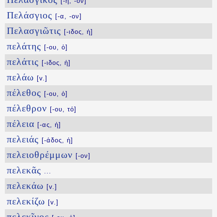
[-ή, -όν]
Πελάσγιος
[-α, -ον]
Πελασγιῶτις
[-ιδος, ἡ]
πελάτης
[-ου, ὁ]
πελάτις
[-ιδος, ἡ]
πελάω
[v.]
πέλεθος
[-ου, ὁ]
πέλεθρον
[-ου, τό]
πέλεια
[-ας, ἡ]
πελειάς
[-άδος, ἡ]
πελειοθρέμμων
[-ον]
πελεκᾶς
...
πελεκάω
[v.]
πελεκίζω
[v.]
πελεκῖνος