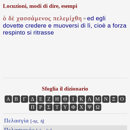
Locuzioni, modi di dire, esempi
ὁ δὲ χασσάμενος πελεμίχθη
ed egli
=
dovette credere e muoversi di lì, cioè a forza
respinto si ritrasse
Sfoglia il dizionario
Α
Β
Γ
Δ
Ε
Ζ
Η
Θ
Ι
Κ
Λ
Μ
Ν
Ξ
Ο
Π
Ρ
Σ
Τ
Υ
Φ
Χ
Ψ
Ω
Πελασγία
[-ης, ἡ]
Πελασγικός