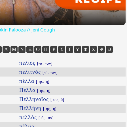
kin Palooza // Jeni Gough
Λ
Μ
Ν
Ξ
Ο
Π
Ρ
Σ
Τ
Υ
Φ
Χ
Ψ
Ω
πελιός
[-ά, -όν]
πελιτνός
[-ή, -όν]
πέλλα
[-ης, ἡ]
Πέλλα
[-ης, ἡ]
Πελληναῖος
[-ου, ὁ]
Πελλήνη
[-ης, ἡ]
πελλός
[-ή, -όν]
πέλμα
...