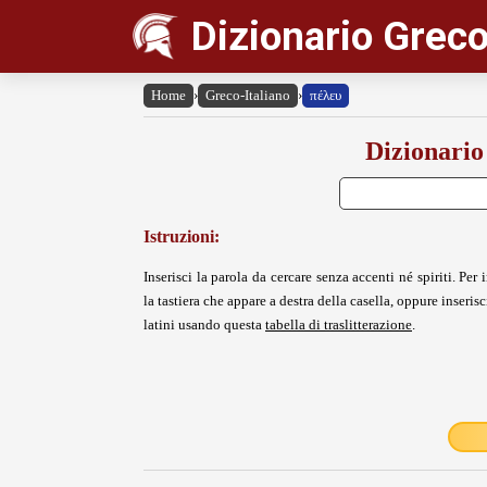
Dizionario Greco
Home
›
Greco-Italiano
›
πέλευ
Dizionario
Istruzioni:
Inserisci la parola da cercare senza accenti né spiriti. Per i
la tastiera che appare a destra della casella, oppure inserisci
latini usando questa
tabella di traslitterazione
.