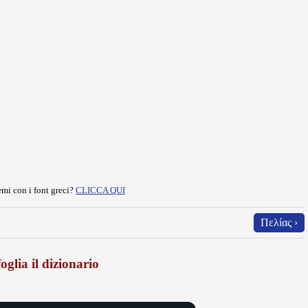
mi con i font greci?
CLICCA QUI
Πελίας ›
oglia il dizionario