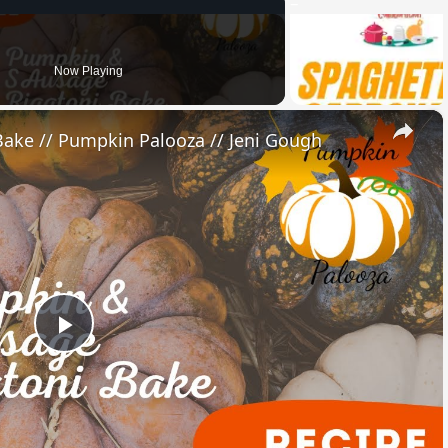
Now Playing
×
ake // Pumpkin Palooza // Jeni Gough
Play
Video