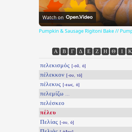
Watch on
Pumpkin & Sausage Rigitoni Bake // Pump
Α
Β
Γ
Δ
Ε
Ζ
Η
Θ
Ι
Κ
πελεκισμός
[-οῦ, ὁ]
πέλεκκον
[-ου, τό]
πέλεκυς
[-εως, ὁ]
πελεμίζω
...
πελέσκεο
πέλευ
Πελίας
[-ου, ὁ]
Πελιάς
[-άδος]