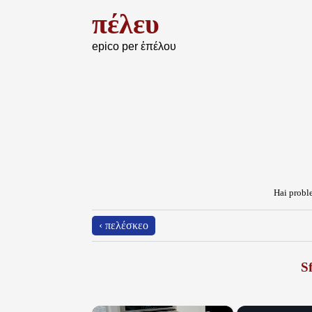
πέλευ
epico per ἐπέλου
Hai proble
‹ πελέσκεο
Sf
×