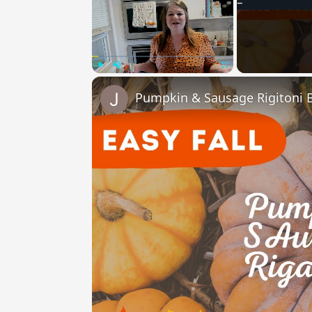
Play
Unmute
Fullscreen
Pumpkin & Sausage Rigitoni B