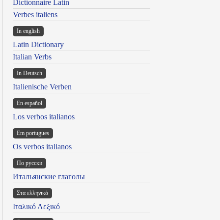
Dictionnaire Latin
Verbes italiens
In english
Latin Dictionary
Italian Verbs
In Deutsch
Italienische Verben
En español
Los verbos italianos
Em portugues
Os verbos italianos
По русски
Итальянские глаголы
Στα ελληνικά
Ιταλικό Λεξικό