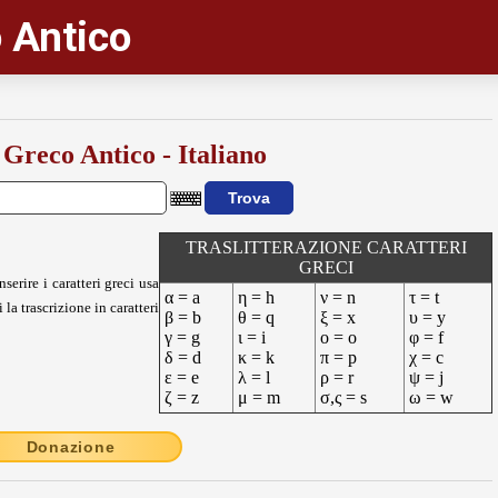
 Antico
 Greco Antico - Italiano
TRASLITTERAZIONE CARATTERI
GRECI
nserire i caratteri greci usa
α = a
η = h
ν = n
τ = t
 la trascrizione in caratteri
β = b
θ = q
ξ = x
υ = y
γ = g
ι = i
ο = o
φ = f
δ = d
κ = k
π = p
χ = c
ε = e
λ = l
ρ = r
ψ = j
ζ = z
μ = m
σ,ς = s
ω = w
Donazione