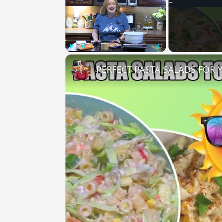
Play
Unmute
Fullscreen
PERFECT PASTA SALADS FOR