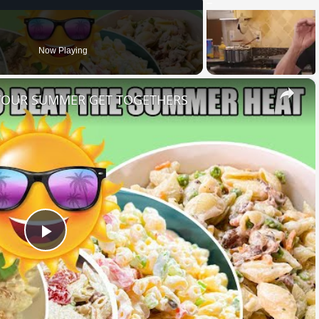
Now Playing
×
 YOUR SUMMER GET TOGETHERS
Play
Video