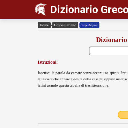
Dizionario Greco
Home
›
Greco-Italiano
›
περιίζομαι
Dizionario
Istruzioni:
Inserisci la parola da cercare senza accenti né spiriti. Per i
la tastiera che appare a destra della casella, oppure inserisci
latini usando questa
tabella di traslitterazione
.