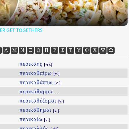
ER GET TOGETHERS
Λ
Μ
Ν
Ξ
Ο
Π
Ρ
Σ
Τ
Υ
Φ
Χ
Ψ
Ω
περικαής
[-ές]
περικαθαίρω
[v.]
περικαθάπτω
[v.]
περικάθαρμα
...
περικαθέζομαι
[v.]
περικάθημαι
[v.]
περικαίω
[v.]
περικαλλής
[-ές]