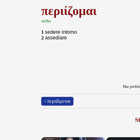
περιίζομαι
verbo
1
sedere intorno
2
assediare
Hai proble
‹ περιίδμεναι
Sf
×