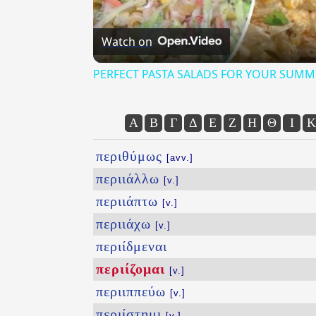
Watch on
PERFECT PASTA SALADS FOR YOUR SUMM
Α
Β
Γ
Δ
Ε
Ζ
Η
Θ
Ι
Κ
περιθύμως
[avv.]
περιιάλλω
[v.]
περιιάπτω
[v.]
περιιάχω
[v.]
περιίδμεναι
περιίζομαι
[v.]
περιιππεύω
[v.]
περιίστημι
[v.]