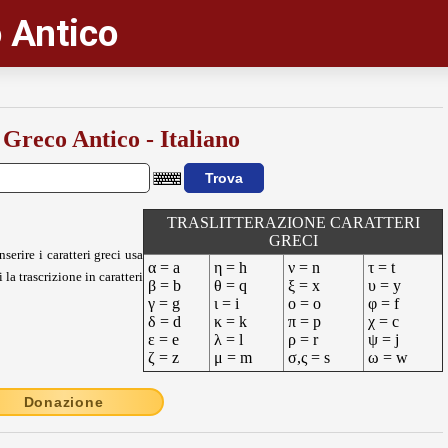
 Antico
 Greco Antico - Italiano
TRASLITTERAZIONE CARATTERI
GRECI
nserire i caratteri greci usa
α = a
η = h
ν = n
τ = t
 la trascrizione in caratteri
β = b
θ = q
ξ = x
υ = y
γ = g
ι = i
ο = o
φ = f
δ = d
κ = k
π = p
χ = c
ε = e
λ = l
ρ = r
ψ = j
ζ = z
μ = m
σ,ς = s
ω = w
Donazione