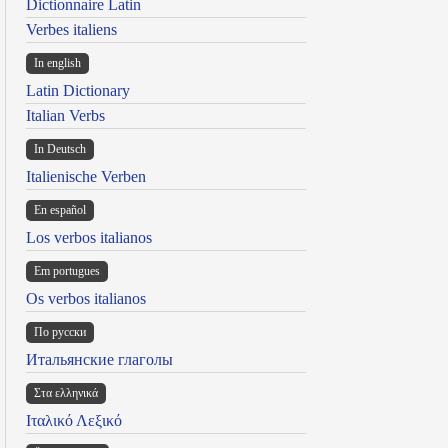
Dictionnaire Latin
Verbes italiens
In english
Latin Dictionary
Italian Verbs
In Deutsch
Italienische Verben
En español
Los verbos italianos
Em portugues
Os verbos italianos
По русски
Итальянские глаголы
Στα ελληνικά
Ιταλικό Λεξικό