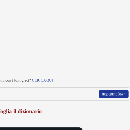
mi con i font greci?
CLICCA QUI
περιιππεύω ›
oglia il dizionario